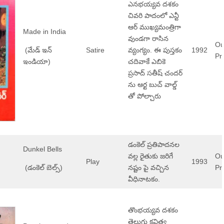
ఎనభయ్యవ దశకం
చివరి పాదంలో ఎన్టీ
ఆర్ ముఖ్యమంత్రిగా
Made in India
వుండగా రాసిన
Ou
(మేడ్ ఇన్
Satire
వ్యంగ్యం. ఈ పుస్తకం
1992
Pri
ఇండియా)
చదివాకే ఎబికె
ప్రసాద్ సతీష్ చందర్
ను ఆర్ట బుచ్ వాల్డ్
తో పోల్చారు
డంకెల్ ప్రతిపాదనల
Dunkel Bells
వల్ల రైతుకు జరిగే
Ou
Play
1993
(డంకెల్ బెల్స్)
నష్టం పై వచ్చిన
Pri
వీధినాటకం.
తొంభయ్యవ దశకం
తెలుగు కవిత్వ