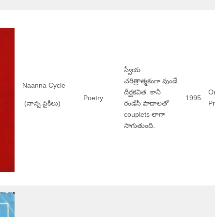
స్వీయ
చరిత్రాత్మకంగా వుండే
Naanna Cycle
దీర్ఘకవిత. కానీ
Ou
Poetry
1995
(నాన్న సైకిలు)
రెండేసి పాదాలతో
Pri
couplets లాగా
సాగుతుంది.