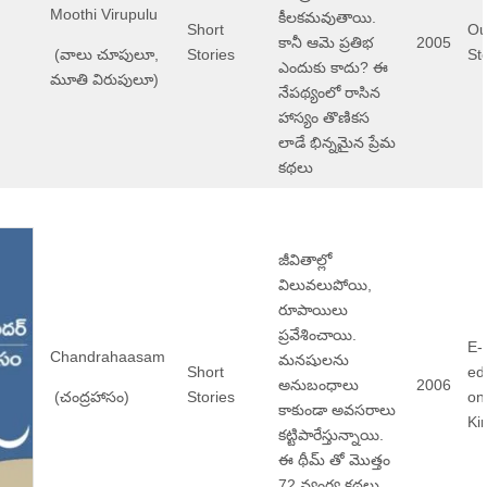
Moothi Virupulu
కీలకమవుతాయి.
Short
Ou
కానీ ఆమె ప్రతిభ
2005
(వాలు చూపులూ,
Stories
St
ఎందుకు కాదు? ఈ
మూతి విరుపులూ)
నేపథ్యంలో రాసిన
హాస్యం తొణికస
లాడే భిన్నమైన ప్రేమ
కథలు
జీవితాల్లో
విలువలుపోయి,
రూపాయిలు
ప్రవేశించాయి.
E-
Chandrahaasam
మనషులను
Short
ed
అనుబంధాలు
2006
(చంద్రహాసం)
Stories
on
కాకుండా అవసరాలు
Ki
కట్టిపారేస్తున్నాయి.
ఈ థీమ్ తో మొత్తం
72 వ్యంగ్య కథలు