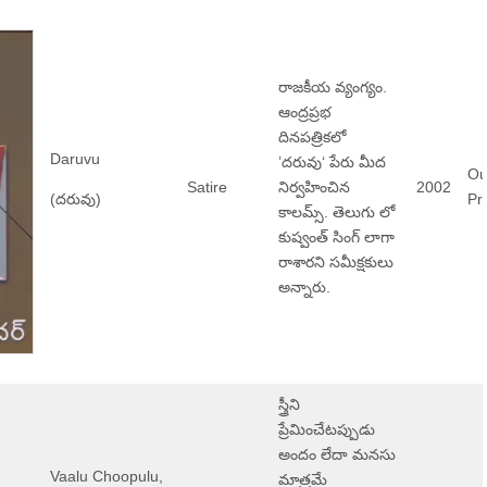
రాజకీయ వ్యంగ్యం.
ఆంద్రప్రభ
దినపత్రికలో
Daruvu
’దరువు‘ పేరు మీద
Ou
Satire
నిర్వహించిన
2002
(దరువు)
Pri
కాలమ్స్. తెలుగు లో
కుష్వంత్ సింగ్ లాగా
రాశారని సమీక్షకులు
అన్నారు.
స్త్రీని
ప్రేమించేటప్పుడు
అందం లేదా మనసు
Vaalu Choopulu,
మాత్రమే