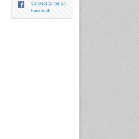
Connect to me on
t of
Facebook
ock
tion
nige