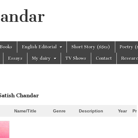
handar
Books
English Editorial
Short Story (కథలు)
Poetry (
Essays
My dairy
TV Shows
Contact
Resear
 Satish Chandar
Name/Title
Genre
Description
Year
Pr