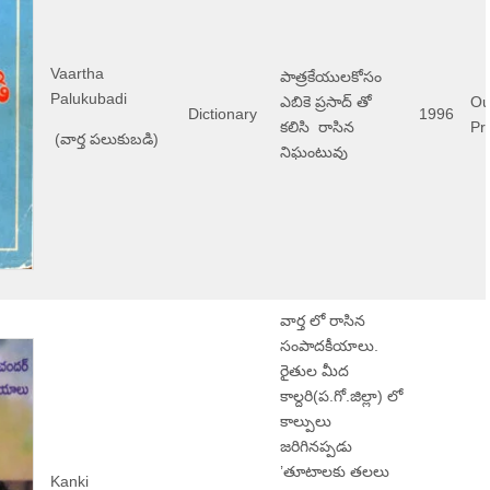
Vaartha
పాత్రకేయులకోసం
Palukubadi
ఎబికె ప్రసాద్ తో
Ou
Dictionary
1996
కలిసి రాసిన
Pri
(వార్త పలుకుబడి)
నిఘంటువు
వార్త లో రాసిన
సంపాదకీయాలు.
రైతుల మీద
కాల్దరి(ప.గో.జిల్లా) లో
కాల్పులు
జరిగినప్పడు
’తూటాలకు తలలు
Kanki