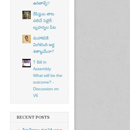
ఉరితాళ్ళే!!
t of
nt
రేపిస్టుల తాట
వలిచే సెటైర్ :
బృహన్నల పేట
మహాకవికి
మిగిలింది అర్ధ
శతాబ్దమేనా?
T Bill in
Assembly:
What will be the
outcome? -
t of
Discussion on
nt
V6
RECENT POSTS
శీలావీర్రాజు కలానికి ఇటూ