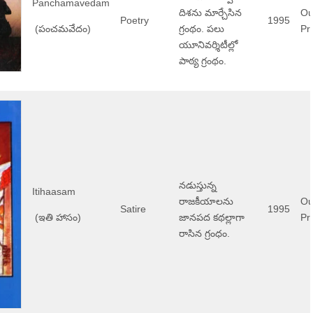
Panchamavedam
దిశను మార్చేసిన
Ou
Poetry
1995
(పంచమవేదం)
గ్రంథం. పలు
Pri
యూనివర్శిటీల్లో
పాఠ్య గ్రంథం.
నడుస్తున్న
Itihaasam
రాజకీయాలను
Ou
Satire
1995
(ఇతి హాసం)
జానపద కథల్లాగా
Pri
రాసిన గ్రంధం.