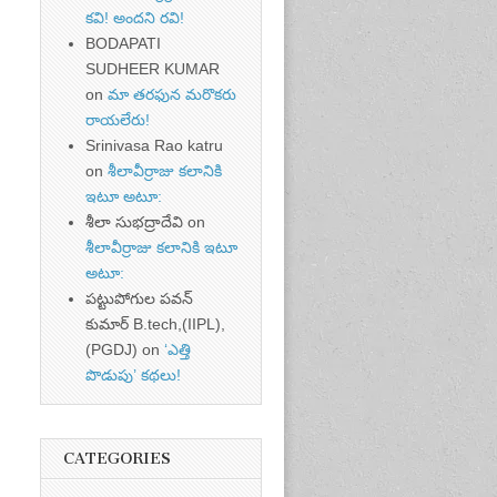
కవి! అందని రవి!
BODAPATI
SUDHEER KUMAR
on
మా తరఫున మరొకరు
t of
రాయలేరు!
nt
Srinivasa Rao katru
on
శీలావీర్రాజు కలానికి
ఇటూ అటూ:
శీలా సుభద్రాదేవి
on
శీలావీర్రాజు కలానికి ఇటూ
అటూ:
పట్టుపోగుల పవన్
కుమార్ B.tech,(IIPL),
(PGDJ)
on
‘ఎత్తి
పొడుపు’ కథలు!
CATEGORIES