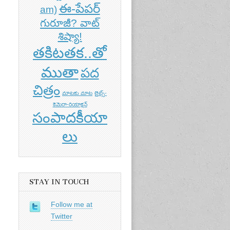
ఈ-పేపర్
am)
గురూజీ? వాట్
శిష్యా!
తకిటతక..తో
ముతా
పద
t of
చిత్రం
nt
మాటకు మాట
లైట్స్-
కెమెరా-రియాక్షన్
సంపాదకీయా
లు
STAY IN TOUCH
Follow me at
Twitter