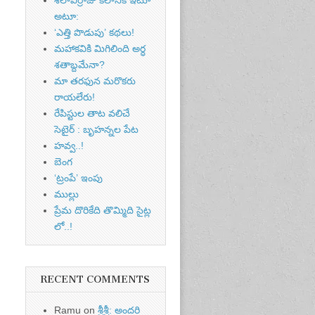
అటూ:
‘ఎత్తి పొడుపు’ కథలు!
మహాకవికి మిగిలింది అర్ధ
శతాబ్దమేనా?
మా తరఫున మరొకరు
రాయలేరు!
రేపిస్టుల తాట వలిచే
సెటైర్ : బృహన్నల పేట
t of
హవ్వ..!
nt
బెంగ
‘ట్రంపే’ ఇంపు
ముల్లు
ప్రేమ దొరికేది తొమ్మిది సైట్ల
లో..!
RECENT COMMENTS
Ramu
on
శ్రీశ్రీ: అందరి