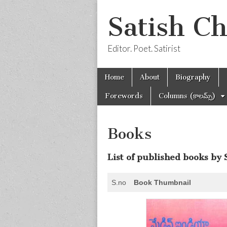
Satish C
Editor. Poet. Satirist
Skip
Main
Home
About
Biography
to
menu
content
Forewords
Columns (కాలమ్స్)
Books
List of published books by
S.no
Book Thumbnail