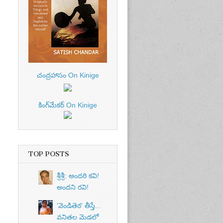
t of
nt
చంద్రహాసం On Kinige
కింగ్‌మేకర్ On Kinige
TOP POSTS
t of
nt
శ్రీశ్రీ: అందరి కవి!
అందని రవి!
'వెండితెర' తీస్తే...
వనితల మెడలో