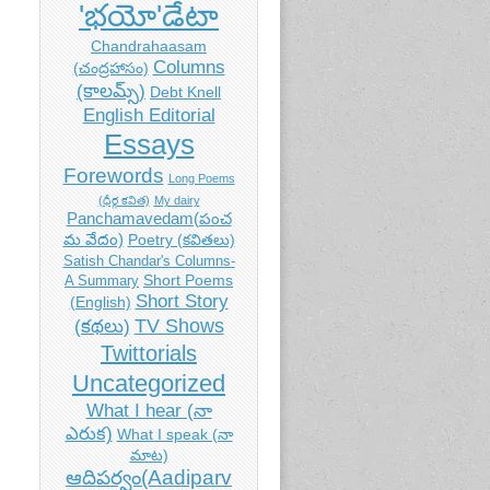
t of
'భయో'డేటా
nt
Chandrahaasam
Columns
(చంద్రహాసం)
(కాలమ్స్)
Debt Knell
English Editorial
Essays
Forewords
Long Poems
(ధీర్గ కవిత)
My dairy
Panchamavedam(పంచ
మ వేదం)
Poetry (కవితలు)
Satish Chandar's Columns-
Short Poems
A Summary
Short Story
(English)
TV Shows
(కథలు)
t of
Twittorials
nt
Uncategorized
What I hear (నా
ఎరుక)
What I speak (నా
మాట)
ఆదిపర్వం(Aadiparv