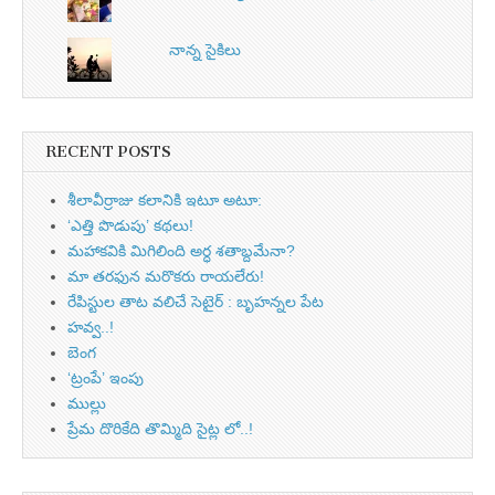
నాన్న సైకిలు
RECENT POSTS
శీలావీర్రాజు కలానికి ఇటూ అటూ:
‘ఎత్తి పొడుపు’ కథలు!
మహాకవికి మిగిలింది అర్ధ శతాబ్దమేనా?
మా తరఫున మరొకరు రాయలేరు!
రేపిస్టుల తాట వలిచే సెటైర్ : బృహన్నల పేట
హవ్వ..!
బెంగ
‘ట్రంపే’ ఇంపు
ముల్లు
ప్రేమ దొరికేది తొమ్మిది సైట్ల లో..!