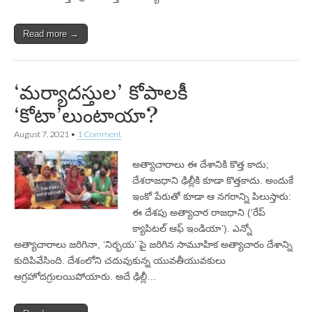
Read more →
‘మర్యాదస్తుల’ కోపాలకీ
‘కోటా’లుంటాయా?
August 7, 2021
•
1 Comment
అత్యాచారాలు ఈ దేశానికి కొత్త కాదు;
దేశరాజధాని ఢిల్లీకి కూడా కొత్తకాదు. అందుకే
ఇంకో పేరుతో కూడా ఆ నగరాన్ని పిలుస్తారు:
ఈ దేశపు అత్యాచార రాజధాని (‘రేప్‌
క్యాపిటల్‌ ఆఫ్‌ ఇండియా’). ఎన్నో
అత్యాచారాలు జరిగినా, ‘నిర్భయ’ పై జరిగిన సామూహిక అత్యాచారం దేశాన్ని
కుదిపివేసింది. దేశంలోని చదువుకున్న యువతీయువకులు
ఆగ్రహోదగ్రులయిపోయారు. అదే ఢిల్లీ…