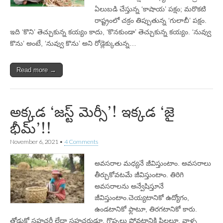
ఏలుబడి చేస్తున్న ‘కాషాయ’ పక్షం; మరొకటి
రాష్ట్రంలో చక్రం తిప్పుతున్న ‘గులాబీ’ పక్షం.
ఇది ‘కొని’ తెచ్చుకున్న కయ్యం కాదు, ‘కొనకుండా’ తెచ్చుకున్న కయ్యం. ‘నువ్వు
కొను’ అంటే, ‘నువ్వు కొను’ అని రోడ్లెక్కుతున్న…
Read more →
అక్కడ ‘జస్ట్‌ మెర్సీ’! ఇక్కడ ‘జై
భీమ్’!!
November 6, 2021
•
4 Comments
అవసరాల మధ్యనే జీవిస్తుంటాం. అవసరాలు
తీర్చుకోవటమే జీవిస్తుంటాం. తిరిగి
అవసరాలను అన్వేషిస్తూనే
జీవిస్తుంటాం.చెయ్యటానికో ఉద్యోగం,
ఉండటానికో ఫ్లాటూ, తిరగటానికో కారు.
తోడుకో సహచరీ లేదా సహచరుడూ, గొప్పలు పోవటానికి పిల్లలూ, వాళ్ళ