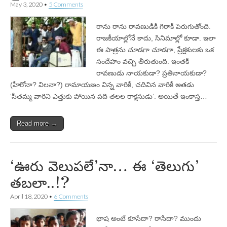
May 3, 2020
•
5 Comments
రాను రాను రావణుడికి గిరాకీ పెరుగుతోంది.
రాజకీయాల్లోనే కాదు, సినిమాల్లో కూడా. ఇలా
ఈ పాత్రను చూడగా చూడగా, ప్రేక్షకులకు ఒక
సందేహం వచ్చి తీరుతుంది. ఇంతకీ
రావణుడు నాయకుడా? ప్రతినాయకుడా?
(హీరోనా? విలనా?) రామాయణం విన్న వారికీ, చదివిన వారికీ అతడు
‘సీతమ్మ వారిని ఎత్తుకు పోయిన పది తలల రాక్షసుడు’. అయితే ఇంకాస్త…
Read more →
‘ఊరు వెలుపలే’నా… ఈ ‘తెలుగు’
తబలా..!?
April 18, 2020
•
6 Comments
భాష అంటే కూసేదా? రాసేదా? ముందు