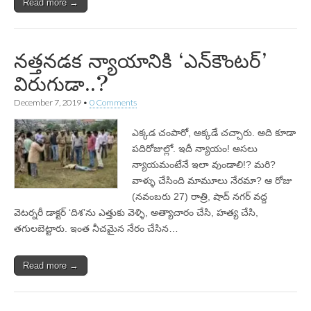
Read more →
నత్తనడక న్యాయానికి ‘ఎన్‌కౌంటర్‌’
విరుగుడా..?
December 7, 2019
•
0 Comments
ఎక్కడ చంపారో, అక్కడే చచ్చారు. అది కూడా
పదిరోజుల్లో. ఇదీ న్యాయం! అసలు
న్యాయమంటేనే ఇలా వుండాలి!? మరి?
వాళ్ళు చేసింది మామూలు నేరమా? ఆ రోజు
(నవంబరు 27) రాత్రి, షాద్‌ నగర్‌ వద్ద
వెటర్నరీ డాక్టర్‌ ‘దిశ’ను ఎత్తుకు వెళ్ళి, అత్యాచారం చేసి, హత్య చేసి,
తగులబెట్టారు. ఇంత నీచమైన నేరం చేసిన…
Read more →