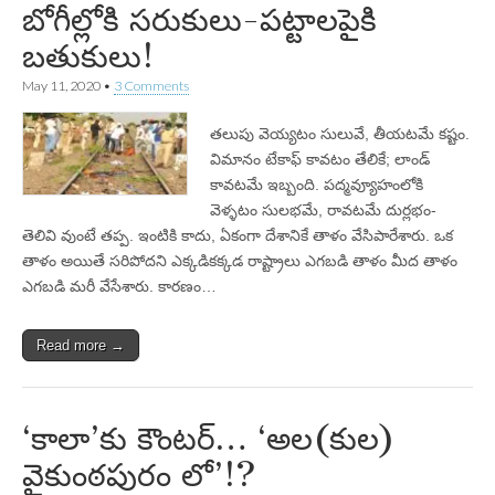
బోగీల్లోకి సరుకులు-పట్టాలపైకి
బతుకులు!
May 11, 2020
•
3 Comments
తలుపు వెయ్యటం సులువే, తీయటమే కష్టం.
విమానం టేకాఫ్‌ కావటం తేలికే; లాండ్‌
కావటమే ఇబ్బంది. పద్మవ్యూహంలోకి
వెళ్ళటం సులభమే, రావటమే దుర్లభం-
తెలివి వుంటే తప్ప. ఇంటికి కాదు, ఏకంగా దేశానికే తాళం వేసిపారేశారు. ఒక
తాళం అయితే సరిపోదని ఎక్కడికక్కడ రాష్ట్రాలు ఎగబడి తాళం మీద తాళం
ఎగబడి మరీ వేసేశారు. కారణం…
Read more →
‘కాలా’కు కౌంటర్… ‘అల(కుల)
వైకుంఠపురం లో’!?