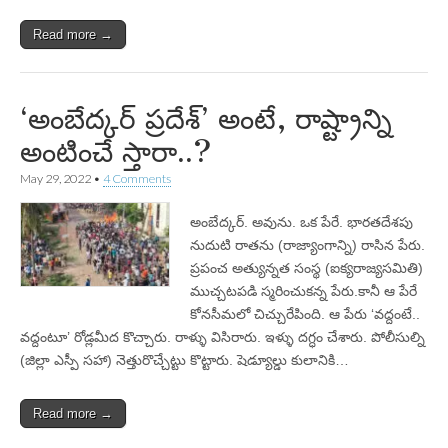
Read more →
‘అంబేద్కర్‌ ప్రదేశ్‌’ అంటే, రాష్ట్రాన్ని
అంటించే స్తారా..?
May 29, 2022
•
4 Comments
అంబేద్కర్‌. అవును. ఒక పేరే. భారతదేశపు
నుదుటి రాతను (రాజ్యాంగాన్ని) రాసిన పేరు.
ప్రపంచ అత్యున్నత సంస్థ (ఐక్యరాజ్యసమితి)
ముచ్చటపడి స్మరించుకన్న పేరు.కానీ ఆ పేరే
కోనసీమలో చిచ్చురేపింది. ఆ పేరు ‘వద్దంటే..
వద్దంటూ’ రోడ్లమీద కొచ్చారు. రాళ్ళు విసిరారు. ఇళ్ళు దగ్ధం చేశారు. పోలీసుల్ని
(జిల్లా ఎస్పీ సహా) నెత్తురొచ్చేట్టు కొట్టారు. షెడ్యూల్డు కులానికి…
Read more →