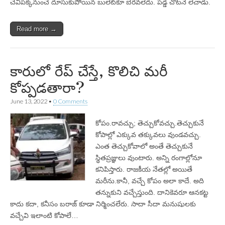
చెవిపక్కనుంచే దూసుకుపోయిన బులెట్‌కూ బెరవలేదు. పడ్డ చోటనే లేచాడు.
Read more →
కారులో రేప్‌ చేస్తే, కొలిచి మరీ
కోప్పడతారా?
June 13, 2022
•
0 Comments
కోపం.రావచ్చు; తెచ్చుకోవచ్చు.తెచ్చుకునే
కోపాల్లో ఎక్కువ తక్కువలు వుండవచ్చు.
ఎంత తెచ్చుకోవాలో అంతే తెచ్చుకునే
స్థితప్రజ్ఞులు వుంటారు. అన్ని రంగాల్లోనూ
కనిపిస్తారు. రాజకీయ నేతల్లో అయితే
మరీను.కానీ, వచ్చే కోపం అలా కాదే. అది
తన్నుకుని వచ్చేస్తుంది. దానికెవరూ ఆనకట్ట
కాదు కదా, కనీసం బరాజ్‌ కూడా నిర్మించలేరు. సాదా సీదా మనుషులకు
వచ్చేవి ఇలాంటి కోపాలే…