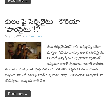
Read more →
కులం పై సెర్చిలైటు- కొరియా
‘పారసైటు’!?
May 17, 2020
•
2 Comments
మన దరిద్రమేమిటో కానీ, దరిద్రాన్ని ఒకేలా
చూస్తాం. సినిమా వాళ్ళూ అలాగే చూపిస్తారు.
నలభయ్యేళ్ళ క్రితం బిచ్చగాడెలా వున్నాడో,
ఇప్పుడూ అలాగే వుంటాడు. అలాగే అడుక్కు
తింటాడు. చూసి,చూసి ప్రేక్షకుడికే కాదు, తీసితీసి దర్శకుడికి కూడా చికాకు
వస్తుంది. దాంతో ‘కడుపు మాడే బిచ్చగాడు’ కాస్తా, ‘తినమరిగిన బిచ్చగాడి’ గా
కనిపిస్తాడు, అప్పుడు వాడి చేత…
Read more →