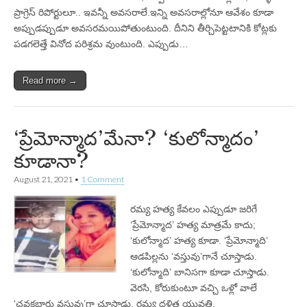
ప్రాగ్రెస్‌ రిపోర్టులూ.. ఇవన్నీ అవసరాలే.ఇన్ని అవసరాల్లోనూ ఆవేశం కూడా
అప్పుడప్పుడూ అవసరమయిపోతుంటుంది. దీనిని తీర్చిపెట్టటానికి కోట్లకు
పడగలెత్తే వినోద పరిశ్రమ వుంటుంది. ఎప్పుడు…
Read more →
‘ప్రేమోన్మాద’మేనా? ‘కులోన్మాదం’
కూడానా?
August 21, 2021
•
1 Comment
రమ్య హత్య కేవలం ఎప్పుడూ జరిగే
‘ప్రేమోన్మాద’ హత్య మాత్రమే కాదు;
‘కులోన్మాద’ హత్య కూడా. ‘ప్రేమోన్మాది’
ఆడపిల్లను ‘వస్తువు’గానే చూస్తాడు.
‘కులోన్మాది’ బానిసగా కూడా చూస్తాడు.
వెరసి, కోరుకుంటూ వచ్చి ఒళ్లో వాలే
‘చవకబారు వస్తువు’గా చూస్తాడు. రమ్య దళిత యువతి.