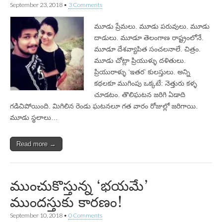
September 23, 2018
•
3 Comments
మూడు ప్రేమలు. మూడు పరువులు. మూడు
దాడులు. మూడూ తెలంగాణ రాష్ట్రంలోనే.
మూడూ దేశవ్యాపిత సంచలనాలే. చిత్రం.
మూడు చోట్లా ప్రియుళ్ళు దళితులు.
ప్రియురాళ్ళు ‘ఇతర’ కులస్తులు. అన్ని
కథలకూ ముగింపు ఒక్కటే: నెత్తురు కళ్ళ
చూడటం. తొలిఘటన జరిగి ఏడాది
గడిచిపోయింది. మిగిలిన రెండు ఘటనలూ గత వారం రోజుల్లో జరిగాయి.
మూడు స్థలాలు…
Read more →
ముంచుకొస్తున్న ‘భయమే’
ముందస్తుకు కారణం!
September 10, 2018
•
0 Comments