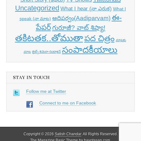
Uncategorized
What I hear (నా ఎరుక)
What I
ఈ-
ఆదిపర్వం(Aadiparvam)
speak (నా మాట)
పేపర్
గురూజీ? వాట్ శిష్యా!
తకిటతక..తోముతా
పద చిత్రం
మాటకు
సంపాదకీయాలు
మాట
లైట్స్-కెమెరా-రియాక్షన్
STAY IN TOUCH
Follow me at Twitter
Connect to me on Facebook
Copyright © 2026
Satish Chandar
. All Rights Reserved.
The Magazine Basic Theme by
bavotasan.com
.