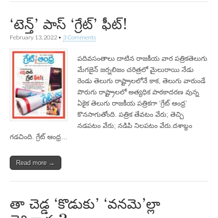
‘టెన్త్‌’ పాస్‌ ‘గ్రేట్‌’ ఫీట్‌!
February 13, 2022
•
3 Comments
పదివసంతాలు దాటిన రాజకీయ వార పత్రికతెలుగు
మేగజైన్‌ జర్నలిజం చరిత్రలో మైలురాయి నేడు
రెండు తెలుగు రాష్ట్రాలలోనే కాక, తెలుగు వారుండే
పొరుగు రాష్ట్రాలలో అత్యధిక పాఠకాదరణ వున్న
ఏకైక తెలుగు రాజకీయ పత్రికగా ‘గ్రేట్‌ ఆంధ్ర’
కొనసాగుతోంది. పత్రిక తేవటం వేరు; తెచ్చి
నడపటం వేరు; నడిపి నిలపటం వేరు.దశాబ్దం
గడచింది. గ్రేట్‌ ఆంధ్ర…
Read more →
తా చెడ్డ ‘కొడుకు’ ‘వనమె’ల్లా