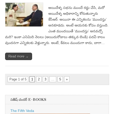
అయిదేళ్ళ సభను ముందే రద్దు చేసి, మరో
అయిదేళ్ళ అధికారాన్ని కోరుతున్నారు
కేసీఆర్‌. అయినా ఈ ఎన్నికలను ‘ముందస్తు’
అనకూడదు. అంటే ఆయనకు కోపం వస్తుంది.
ఎంత ముందయితే ‘ముందస్తు’ అనవచ్చో
మరి? ఇంకా ఎనిమిది నెలలు (అయిదురోజులు తక్కువ లెండి) పదవీ కాలం
వుందనగా ఎన్నికలకు వెళ్తున్నారు. అంటే, కేవలం ముందుగా కాదు, బాగా…
Read more →
Page 1 of 5
1
2
3
…
5
»
సతీష్ చందర్ E-BOOKS
The Fifth Veda