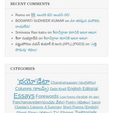
RECENT COMMENTS
Ramu
on
శ్రీశ్రీ: అందరి కవి! అందని రవి!
BODAPATI SUDHEER KUMAR
on
మా తరఫున మరొకరు
రాయలేరు!
Srinivasa Rao katru
on
శీలావీర్రాజు కలానికి ఇటూ అటూ:
శీలా సుభద్రాదేవి
on
శీలావీర్రాజు కలానికి ఇటూ అటూ:
పట్టుపోగుల పవన్ కుమార్ B.tech,(IIPL),(PGDJ)
on
‘ఎత్తి
పొడుపు’ కథలు!
CATEGORIES
'భయో'డేటా
Chandrahaasam (చంద్రహాసం)
Columns (కాలమ్స్)
English Editorial
Debt Knell
Essays
Forewords
Long Poems (ధీర్గ కవిత)
My dairy
Panchamavedam(పంచమ వేదం)
Poetry (కవితలు)
Satish
Short Poems (English)
Chandar's Columns- A Summary
Twittorials
TV Shows
Short Story (కథలు)