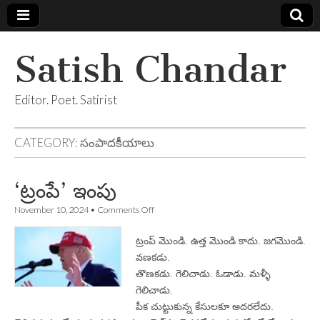
Satish Chandar
Editor. Poet. Satirist
CATEGORY:
సంపాదకీయాలు
‘ట్రంపే’ ఇంపు
on
November 10, 2024
•
Comments Off
‘ట్రంపే’
ఇంపు
ట్రంప్‌ మొండి. ఉత్త మొండి కాదు. జగమొండి.
వణకడు.
తొణకడు. గెలిచాడు. ఓడాడు. మళ్ళీ
గెలిచాడు.
పీక చుట్టుకున్న కేసులకూ అదరలేదు.