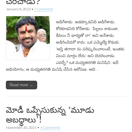
చెరిచాడు?
January 8, 2022
•
1 Comment
అడిగేశాడు. అడక్కూడనిది అడిగేశాడు.
కోరకూడనిది కోరేశాడు. ‘పిల్లలు కాకుండా,
కేవలం నీ భార్యతో రా!’ అని అనేశాడు.
అడిగిందెవరో కాదు. ఒక ఎమ్మెల్యే కొడుకు.
‘ఆస్తి తగాదా ను పరిష్కరించాలంటే, ఇంతకు
మించి మార్గం లేదు’ అని బెదరించాడు.
ఎవర్నీ? ఒక మధ్యతరగతి మనిషిని. ఇదీ
అభియోగం; ఆ మధ్యతరగతి మనిషి చేసిన ఆరోపణ. అది…
Read more →
మోడీ ఒప్పేసుకున్న ‘మూడు
అబధ్ధాలు’!
November 20, 2021
•
4 Comments