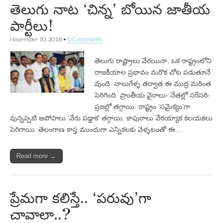
తెలుగు నాట ‘చిన్న’ బోయిన జాతీయ
పార్టీలు!
November 10, 2018
•
0 Comments
తెలుగు రాష్ట్రాలు వేరయినా, ఒక రాష్ట్రంలోని
రాజకీయాల ప్రభావం మరొక చోట పడుతూనే
వుంది. నాలుగేళ్ళ తర్వాత ఈ ముద్ర మరింత
పెరిగింది. ప్రాంతీయ వైరాలు- నేతల్లో సరేసరి-
ప్రజల్లో తగ్గాయి. రాష్ట్రం ‘సమైక్యం’గా
వున్నప్పటి అపోహలు ‘వేరు పడ్డాక’ తగ్గాయి. కాపురాలు వేరయ్యాక కలయకలు
పెరిగాయి. తెలంగాణ కాస్త ముందుగా ఎన్నికలకు వెళ్ళటంతో ఈ…
Read more →
ప్రేమగా కలిస్తే.. ‘పరువు’గా
చావాలా..?