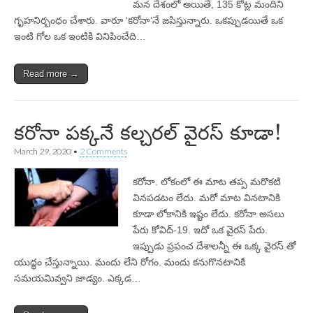
మన దేశంలో అయితే, 135 కోట్ల మందిని
గృహనిర్బంధం చేశారు. వారూ ‘కరోనా’నే జపిస్తున్నారు. ఒకప్పుడయితే ఒక
ఇంటి గోల ఒక ఇంటికి వినిపించేది…
Read more →
కరోనా పక్కనే కల్చరల్‌ వైరస్‌ కూడా!
March 29, 2020
•
2 Comments
కరోనా. లోకంలో ఈ మాట తప్ప మరొకటి
వినపడటం లేదు. మరో మాట వినటానికి
కూడా లోకానికి ఇష్టం లేదు. కరోనా అసలు
పేరు కోవిద్‌-19. ఇదో ఒక వైరస్‌ పేరు.
ఇప్పుడు ప్రపంచ దేశాలన్నీ ఈ ఒక్క వైరస్‌ తో
యుధ్ధం చేస్తున్నాయి. మందు లేని రోగం. మందు కనుగొనటానికి
సమయమివ్వని జాడ్యం. ఎక్కడ…