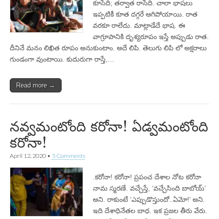
కూసేది; తర్వాత రాసేది. చాలా భాషలు
ఇప్పటికీ కూత దగ్గరే ఆగిపోయాయి. రాత
వరకూ రాలేదు. మాట్లాడేదే భాష. ఈ
వాగ్రూపానికి దృశ్యరూపం ఇస్తే అప్పుడు రాత.
దీనినే మనం లిఖిత రూపం అనుకుంటాం. అదే లిపి. తెలుగు లిపి లో అక్షరాలు
గుండంగా వుంటాయి. కుదురుగా రాస్తే,…
Read more →
నవ్వమంటోంది కరోనా! ఏడ్వమంటోంది
కరోనా!
April 12, 2020
•
5 Comments
.కరోనా! కరోనా! ప్రపంచ దేశాల నోట కరోనా
నామ స్మరణే. వచ్చేస్తే, ‘వచ్చేసింది బాబోయ్‌’
అని. రాకుంటే ‘ఎప్పుడొస్తుందో..ఏమో!’ అని.
ఇది దేశాధినేతల బాధ. ఇక ప్రజల తీరు వేరు.