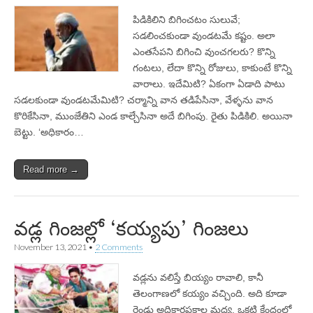
పిడికిలిని బిగించటం సులువే;
సడలించకుండా వుండటమే కష్టం. అలా
ఎంతసేపని బిగించి వుంచగలరు? కొన్ని
గంటలు, లేదా కొన్ని రోజులు, కాకుంటే కొన్ని
వారాలు. ఇదేమిటి? ఏకంగా ఏడాది పాటు
సడలకుండా వుండటమేమిటి? చర్మాన్ని వాన తడిపేసినా, వేళ్ళను వాన
కొరికేసినా, ముంజేతిని ఎండ కాల్చేసినా అదే బిగింపు. రైతు పిడికిలి. అయినా
బెట్టు. ‘అధికారం…
Read more →
వడ్ల గింజల్లో ‘కయ్యపు’ గింజలు
November 13, 2021
•
2 Comments
వడ్లను వలిస్తే బియ్యం రావాలి, కానీ
తెలంగాణలో కయ్యం వచ్చింది. అది కూడా
రెండు అదికారపక్షాల మధ్య. ఒకటి కేంద్రంలో