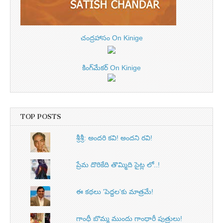
చంద్రహాసం On Kinige
కింగ్‌మేకర్ On Kinige
TOP POSTS
శ్రీశ్రీ: అందరి కవి! అందని రవి!
ప్రేమ దొరికేది తొమ్మిది సైట్ల లో..!
ఈ కథలు 'పెద్దల'కు మాత్రమే!
గాంధీ బొమ్మ ముందు గాంధారీ పుత్రులు!