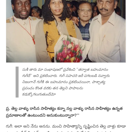
సుశీ తారు మా సంభాషణలో ప్రవేశించి ‘‘తర్వాత బహుమానం
గుగీదే’’ అని ప్రకటించారు. గుగీ సహచరి జరీ పగలబడి నవ్వారు.
నిజంగానే గుగీకి ఈ బహుమానం ప్రకటించయినా, పాశ్చాత్య
ప్రపంచం కొంత వరకు తన తెల్లని పాపాలను
కడుక్కోగలుగుతుందేమో
ప్ర. తెల్ల వాళ్ళు రాసిన సాహిత్యం కన్నా నల్ల వాళ్ళు రాసిన సాహిత్యం ఉన్నత
ప్రమాణాలతో ఉంటుందని అనుకుంటున్నారా?’’
గుగీ: అలా అని నేను అనను. మంచి సాహిత్యాన్ని సృష్టించిన తెల్ల వాళ్లు కూడా