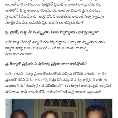
అయితే వారి రాకముందు ఫ్యూడల్‌ ప్రభువుల లాంటి వాళ్ళు లేరు. నల్ల
జాతిలోనే భిన్న శాఖల వారుండేవారు. అందరూ సమానమైన సాంఘిక
స్థాయిలోనే వుండేవారు. ఆర్థిక దోపిడి ఇంతలేదు. కాకుంటే పితృస్వామ్యం
మాత్రం వుండేది. ఆమేరకు స్త్రీల భంగపాటు తప్పదు కదా!’
ప్ర. బ్రిటిష్‌ వాళ్లు మీ సంస్కృతిని కూడా కొల్లగొట్టారని భావిస్తున్నారా?
గుగీ: వాళ్ల చేతుల్లో ఉన్న మేరకు కొల్లగొట్టారు. విద్యా సాంస్కృతిక రంగాల
ద్వారా కెన్యా ప్రజల మనసుల్లో ఎంతో కొంత బానిస భావాన్ని
నూరిపోయగలిగారు.
ప్ర. కెన్యాలో ప్రస్తుతం ఏ సాహిత్య ప్రక్రియ బాగా రాణిస్తోంది?
గుగీ: నాటకం. కెన్యా ప్రజల గొంతుకలోంచి వచ్చిన తొలికేక నాటకం. నా దేశ
ప్రజలతో కలిసి నేను నాటకాన్ని సిద్ధం చేసినప్పుడే నన్ను అరెస్టు చేశారు. ఆ
నాటకం పేరు ‘‘థండర్‌ ఫ్రం ద మౌంటెయిన్‌’’. ఆ తర్వాత రాణిస్తున్నది కాల్పనిక
సాహిత్యం. కాని నాటకంలోనే సామూహిక అభివ్యక్తి బలంగా వుంటుంది.