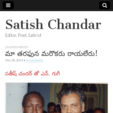
Satish Chandar
Editor. Poet. Satirist
UNCATEGORIZED
మా తరఫున మరొకరు రాయలేరు!
May 30, 2025
•
4 Comments
సతీష్ చందర్ తో ఎన్. గుగీ