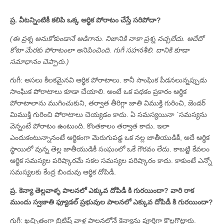
ప్ర. వీటన్నింటికీ కలిపి ఒక్క ఆర్థిక పోరాటం చేస్తే సరిపోదా?
(ఈ ప్రశ్న అనుకోకుండానే అడిగాను. నిజానికి నాకా ప్రశ్న నచ్చలేదు. అదేదో
కోటా మేరకు పోరాటంలా అనిపించింది. గుగీ సహనశీలి. దానికి కూడా
సమాధానం చెప్పారు.)
గుగీ: అసలు కీలకమైనవి ఆర్థిక పోరాటాలు. కానీ సాంఘిక పీడనలున్నప్పుడు
సాంఘిక పోరాటాలు కూడా చేయాలి. అంటే ఒక పథకం ప్రకారం ఆర్థిక
పోరాటాలాను ముగించుకుని, తర్వాత తీరిగ్గా జాతి విముక్తి గురించి, జెండర్‌
మిముక్తి గురించి పోరాటాలు చెయ్యడం కాదు. ఏ సమస్యయినా `సమస్యను
వెన్నంటే పోరాటం ఉంటుంది. కొంతకాలం తర్వాత కాదు. ఇలా
ఎందుకంటున్నానంటే ఆర్థికంగా మెరుగుపడ్డ ఒక నల్ల జాతీయుడికీ, అదే ఆర్థిక
స్థాయిలో వున్న తెల్ల జాతీయుడికీ సంఘంలో ఒకే గౌరవం లేదు. కాబట్టి కేవలం
ఆర్థిక సమస్యల పరిష్కారమే సకల సమస్యల పరిష్కారం కాదు. కాకుంటే ఎన్నో
సమస్యలకు కేంద్ర బిందువు ఆర్థిక దోపిడీ.
ప్ర. కెన్యా తెల్లవాళ్ళ పాలనలో ఎక్కువ దోపిడీ కి గురయిందా? వారి రాక
ముందు స్వజాతి ఫ్యూడల్‌ ప్రభువుల పాలనలో ఎక్కువ దోపిడీ కి గురయిందా?
గుగీ: ఖచ్చితంగా బ్రిటిష్‌ వాళ్ల పాలనలోనే కెన్యాను పూర్తిగా కొల్లగొట్టారు.