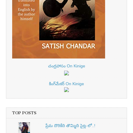
చంద్రహాసం On Kinige
కింగ్‌మేకర్ On Kinige
TOP POSTS
ప్రేమ దొరికేది తొమ్మిది సైట్ల లో..!