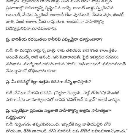
ఉన్నారు. షేక్స్‌పియర్‌ లాంటి వాళ్లు ఎంత మంది లేరు? వాళ్లు ఉన్నత
ప్రమాణాల్లో సాహిత్యాన్ని సృష్టించిన వాళ్ళే. అయితే వాళ్లు స్పృశించిన
అంశాలకీ, మేము స్పృశించే అంశాలకీి తేడా వుంటుంది. మేము వర్గం, జెండర్‌,
జాతి, వంటి అంశాల మీద రాస్తుంటాం. అందుకే నా సాహిత్యాన్ని
విభిన్నమైనదిగా చూడమంటాను.
ప్ర. భారతీయ రచయితలు రాసినవి ఎప్పుడైనా చూస్తుంటారా?
గుగీ: ఈ మధ్యన రాస్తున్న వాళ్లు నాకు తెలియరు కాని కొంత కాలం క్రితం
అయితే ముల్క్‌ రాజ్‌ ఆనంద్‌, ఆర్‌.కె.నారాయణ్‌, ఫైజ్‌ అహ్మద్‌ల రచనలు
చదివాను. ముల్క్‌రాజ్‌ ఆనంద్‌ రాసిన ‘కూలి’, ‘అన్‌ టచబుల్‘ నవలలనయితే
నేను క్లాసులో బోధించాను కూడా.
ప్ర. మీ రచనల్లో కెల్లా ఉత్తమ రచనగా దేన్ని భావిస్తారు?
గుగీ: నేనింకా చేయని రచనని.
(పెద్దగా నవ్వాడు. మళ్లీ తేరుకుని)
మొదటి
సారిగా నేను నా మాతృభాషలో రాసిన ‘డెవిల్‌ ఆన్‌ ద క్రాస్‌’’ అంటే నాకిష్టం.
ప్ర. ఇప్పటికైనా ప్రపంచం నల్లజాతి సాహిత్యాన్ని ఉత్తమ సాహిత్యంగా
గుర్తిస్తుందా?
గుగీ: గుర్తించడం తప్పనిసరయింది. ఇప్పటికే నల్ల జాతీయులైన వోలె
సోయంకా, డెరెక్‌ వాల్కాట్‌, టోనీ మారిసన్‌ లకు నోబెల్‌ బహుమానాన్నిచ్చారు.’