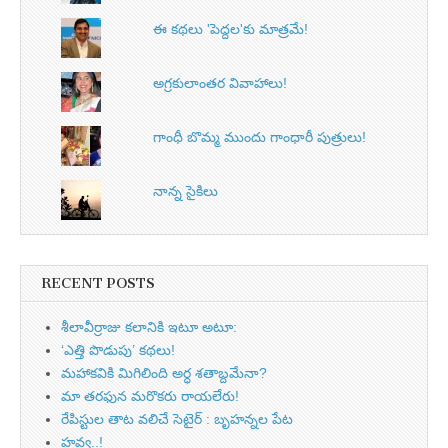
ఈ కథలు 'పెద్దల'కు మాత్రమే!
అగ్రకులాంతర వివాహాలు!
గాంధీ బొమ్మ ముందు గాంధారీ పుత్రులు!
నాన్న సైకిలు
RECENT POSTS
శీలావీర్రాజు కలానికి ఇటూ అటూ:
‘ఎత్తి పొడుపు’ కథలు!
మహాకవికి మిగిలింది అర్ధ శతాబ్దమేనా?
మా తరఫున మరొకరు రాయలేరు!
రేపిస్టుల తాట వలిచే సెటైర్ : బృహన్నల పేట
హవ్వ..!