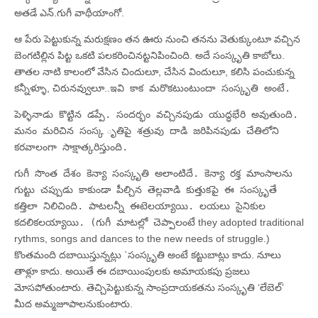
అతడే ఎన్‌.గుగీ వాథీయాంగో.
ఆ పేరు పెట్టుకున్న మరుక్షణం తన ఊరు నుంచి తనను వెతుక్కుంటూ వచ్చిన
బెంగటిల్లిన పిట్ట ఒకటి పలకరించినట్టనిపించింది. అదే సంస్కృతి కాబోలు.
తాతల నాటి కాలంలో వేసిన చిందులూ, చేసిన విందులూ, కలిసి పంచుకున్న
కన్నీళ్ళూ, చిరునవ్వులూ..
ఇవి కాక మరొకటుంటుందా సంస్కృతి అంటే.
పెళ్ళినాడు కొట్టిన డప్పే. సందర్భం వచ్చినపుడు యుద్ధభేరి అవుతుంది.
మనం మరిచిన సంస్క ృతిపై శత్రువు దాడి జరిపినపుడు చేతిలోని
కరవాలంగా సాక్షాత్కరిస్తుంది.
గుగీ సొంత దేశం కెన్యా సంస్కృతి అలాంటిదే. కెన్యా రక్త మాంసాలను
గుట్టు చప్పుడు కాకుండా పీల్చిన తెల్లవాడి కుత్తుకపై ఈ సంస్కృతే
కత్తిలా నిలిచింది. పాటలన్నీ ఈటెలయ్యాయి. లయలు సైనికుల
కదలికలయ్యాయి. (గుగీ మాటల్లో చెప్పాలంటే
they adopted traditional
rythms, songs and dances to the new needs of struggle.)
కొంతమంది దబాయిస్తున్నట్లు `సంస్కృతి అంటే కట్టుబాట్లు కాదు. నూలు
తాళ్లూ కాదు. అయితే ఈ దబాయింపులకు అమాయకపు ప్రజలు
మోసపోతుంటారు. తెచ్చిపెట్టుకున్న సాంప్రదాయకతను సంస్కృతి ‘లేబెల్‌’
మీద అమ్మజూపాలనుకుంటారు.