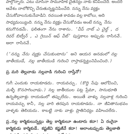
పాల్గొన్నారు. ఎటు చూసినా సామూహిక చైతన్యం నాకు కనిపించేది. అందరి
ఆవేశం నాలోకొచ్చి చేరుతున్నట్టనిపించేది. నన్ను నేను వ్యక్తం
చేసుకోవాలనుకునేవాడిని. రచయిత కావడం వల్ల కాబోలు, అది
సాధ్యమయ్యింది. నన్ను నేను వ్యక్తం చేసుకోవడం అంటే
నన్ను నేను
కనుగొనడమే. ఫలితంగా నేను రాశాను.
‘వీప్‌ నాట్‌ ఎ చైల్డ్‌ , ద
రివర్‌ బిట్వీన్‌ , ఎ గ్రెయిన్‌ ఆఫ్‌ వీట్‌’
పుస్తకాలు అప్పుడు రాసినవే.
అలా రాసినవే.
(‘నన్ను నేను వ్యక్తం చేసుకుంటాను’ అని ఆయన అనడంలో నల్ల
జాతీయుడే, నల్ల జాతీయుడి గురించి రాస్తాడన్నట్టునిపించింది.)
ప్ర.
మరి తెల్లవాడు నల్లవాడి గురించి రాస్తేనో?
గుగీ:
ఎందుకు రాయకూడదు. రాయవచ్చు.
(కొద్ది సేపు ఆలోచించి,
మళ్ళీ కొనసాగించాడు.)
నల్ల జాతీయుల పట్ల ప్రేమా, సానుభూతి
ఉన్నతెల్లవాళ్లు రాయడంలో తప్పులేదు. అయితే వాళ్ళు నల్లవాళ్ల గురించి
రాయవచ్చు కానీ, నల్ల వారి తరపున రాయకూడదు. నా జీవితానుభవం
వాళ్ళకు తెలియదు. కాబట్టి నాకు వాళ్లు ప్రాతినిధ్యం వహించలేరు.
ప్ర.నల్ల కార్మికులున్నట్లు తెల్ల కార్మికులూ ఉంటారు కదా! ఏ రంగైనా
కార్మికుడు కార్మికుడే. కష్టజీవి కష్టజీవే కదా! అలాంటప్పుడు తెల్లజాతి