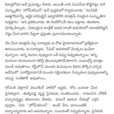
కెన్యాలోనూ అదే ప్రయత్నం చేశారు. అయితే చాచి చెంపమీద కొట్టినట్లు గుగీ
సంస్కృతిని ‘‘హోమ్‌కమింగ్‌’’ అనే పుస్తకంలో నిర్వచించాడు. ‘‘మనిషికి
ఆత్మగౌరవాన్నీ, ఆర్థిక పరిపుష్టినీ ఇవ్వగలిగేది మాత్రమే నిజమైన సంస్కృతిగా
గుర్తిస్తాను.’’ అని ప్రకటించాడు. ఈ రెంటికోసమే కలం పట్టాడు. కటకటాల
వెనక్కివెళ్ళాడు . విశాలమైన కాంక్రీట్‌ అడవి లాంటి అమెరికాలో యూకటిలిప్టస్‌
చెట్టు మీద వాలిన పిట్టలా ప్రస్తుతం ప్రవాసముంటున్నాడు.
నేల మీద మాత్రమే నల్ల సూర్యుడు ఆ రోజు హైదరాబాదులో ప్రత్యేకంగా
ఉదయించాడు. ఆ సూర్యుడు. ‘సీఫెల్‌’ ఆవరణలో మొక్కలు ఖుషీగా
వున్నాయి. అన్ని రంగుల పువ్వులూ ఒకే నవ్వు నవ్వుతున్నాయి. అన్ని
రంగులూ మామూలుగా కలిస్తే తెలుపవుతాయేమోగాని, సంఘటిస్తే మాత్రం
నలుపే అవుతాయి. గెస్ట్‌హౌస్‌ ముందు మనుషులు కదను తొక్కిన పచ్చిక.
అదేమిటో, సూర్యోదయానికి ముందు గడ్డిపరకలూ, పిచ్చుకలూ,పువ్వులూ
అన్నీ
యుద్ధ సంకేతాలే అవుతాయి.
లోపలకి వెళ్లగానే వెయిటింగ్‌ హాల్‌లో ఇద్దరు. కోట బురుజు మీద
సైనికుల్లాగ. తుళ్ళిపడ్డ వృద్ధ సైనికుడు పలకరించాడు. రావలసిన చోటికే
వచ్చావన్నట్టు కరచాలనం చేశాడు. వెంటనే ఆయన చేతుల్లో ఎర్రని
పుస్తకం. పేరు ‘హోమ్‌కమింగ్‌’. అంటే నేను మాయింటికే
వచ్చానన్నమాట
అని అనుకున్నాను. సంబరంతో నవ్వుకున్నాను. సైనికుడి