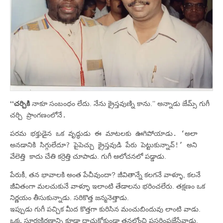
‘‘చర్చికి
నాకూ సంబంధం లేదు. నేను క్రైస్తవుణ్ని కాను.’’ అన్నాడు జేమ్స్‌ గుగీ
చర్చి ప్రాంగణంలోనే.
పరమ భక్తుడైన ఒక వృద్ధుడు ఈ మాటలకు ఊగిపోయాడు. ‘అలా
అనడానికి సిగ్గులేదూ? పైపెచ్చు క్రైస్తవుడి పేరు పెట్టుకున్నావ్‌!’ అని
వేలెత్తి కాదు
చేతి కర్రెత్తి చూపాడు. గుగీ ఆలోచనలో పడ్డాడు.
పేరుకీ, తన భావాలకి అంత పేచీవుందా? జీవితాన్నే కలగనే వాళ్ళూ, కలనే
జీవితంగా మలచుకునే వాళ్ళూ ఇలాంటి తేడాలను భరించలేరు. తక్షణం ఒక
నిర్ణయం తీసుకున్నాడు. సరికొత్త జన్మనెత్తాడు.
ఇప్పుడు గుగీ పచ్చిక మీద కొత్తగా కురిసిన మంచుబిందువు లాంటి వాడు.
ఒక్క సూర్యకిరణాన్ని కూడా దాచుకోకుండా తనలోంచి ప్రసరింపజేసేవాడు.