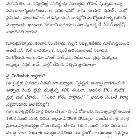
నెరసిన తల నా నవ్వునిట్టే పసిగట్టింది. సూర్యుడు లొపలే వున్నాడు
అన్న
సమాచారాన్నందించింది. ఆ సైనికుడెవరో కాదు చలసాని ప్రసాద్‌. మరో
సైనికుడు పలకరించిందే తడవుగా
మన వాడల్లోని సూర్యోదయాల్ని గురించి
మాట్లాడాడు. ఖండాలు వేరుగాని ఉదయాల నలుపు ఒక్కటే. సీఫెల్‌ ఇంగ్లీష్‌
శాఖాధిపతి ఆయన.
సూర్యుడొచ్చాడు. కరచాలనం చేశాడు. నల్లని నిప్పు కణికను చూసినట్లయింది.
అతడే ఎన్‌. గుగీ వాథియాంగో. పక్కనే ఉదయంలాంటి సహచరి.
సూర్యోదయాలు రెండూ డైనింగ్‌ హాల్‌ వైపు నడిచాయి. బ్రెడ్డు ముక్కలు,
ఆమ్లెట్లు, ఎర్రటి జామ్‌, ప్యాక్‌ చేసుకు వచ్చిన జ్ఞాపకాలూ.
ప్ర. మీరెందుకు రాస్తారు?
(
ఆ ప్రశ్నకు విడతలు విడతలుగా నవ్వాడు. ‘‘ప్రశ్నను ఇంకాస్త పొడిగించండి’’
అన్నాడు
రెండు బ్రెడ్డు ముక్కల్ని కలిపి తింటూ. ఆయన కోసం మరొక
ప్రశ్న జత చేశాను. ‘‘ఎవరి కోసం రాస్తారు?’’ అయన వెంటనే కెన్యా
వెళ్లిపోయారు
ఆలోచనల్లో
.)
గుగీ: కెన్యా బ్రిటిష్‌ వాళ్ల వలస దేశంగా వుండే రోజులవి. సంవత్సరాల్లో అయితే
1902 నుంచి 1965 వరకు. తెల్లవాడి సొంత సొమ్ములా వుండేది కెన్యా. కెన్యా
ప్రజలు స్వాతంత్య్రం కోసం యుద్ధం చేశారు. 1952 నుంచి 1962 వరకు ఒక
దశాబ్ద కాలం పాటు ఈ యుద్ధం నడిచింది. యుద్ధంలో నా కుటుంబ సభ్యులు