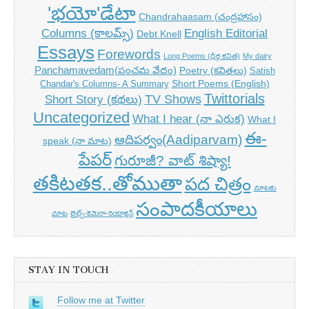
'భయో'డేటా
Chandrahaasam (చంద్రహాసం)
Columns (కాలమ్స్)
English Editorial
Debt Knell
Essays
Forewords
Long Poems (ధీర్గ కవిత)
My dairy
Panchamavedam(పంచమ వేదం)
Poetry (కవితలు)
Satish
Short Poems (English)
Chandar's Columns- A Summary
Twittorials
TV Shows
Short Story (కథలు)
Uncategorized
What I hear (నా ఎరుక)
What I
ఈ-
ఆదిపర్వం(Aadiparvam)
speak (నా మాట)
పేపర్
గురూజీ? వాట్ శిష్యా!
తకిటతక..తోముతా
పద చిత్రం
మాటకు
సంపాదకీయాలు
మాట
లైట్స్-కెమెరా-రియాక్షన్
STAY IN TOUCH
Follow me at Twitter