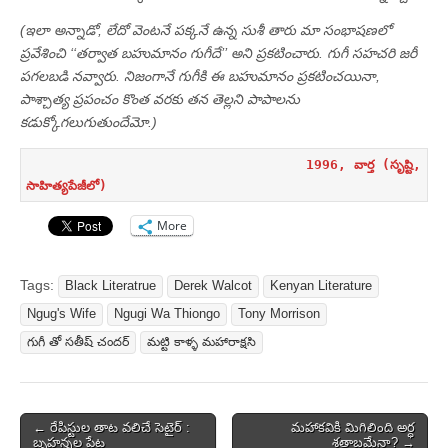
(ఇలా అన్నాడో, లేదో వెంటనే పక్కనే ఉన్న సుశీ తారు మా సంభాషణలో
ప్రవేశించి ‘‘తర్వాత బహుమానం గుగీదే’’ అని ప్రకటించారు. గుగీ సహచరి జరీ
పగలబడి నవ్వారు. నిజంగానే గుగీకి ఈ బహుమానం ప్రకటించయినా,
పాశ్చాత్య ప్రపంచం కొంత వరకు తన తెల్లని పాపాలను
కడుక్కోగలుగుతుందేమో.)
1996, వార్త (సృష్టి, 
సాహిత్యపేజీలో)       
More
Tags:
Black Literatrue
Derek Walcot
Kenyan Literature
Ngug's Wife
Ngugi Wa Thiongo
Tony Morrison
గుగీ తో సతీష్ చందర్
మట్టి కాళ్ళ మహారాక్షసి
Post
← రేపిస్టుల తాట వలిచే సెటైర్ :
మహాకవికి మిగిలింది అర్ధ
బృహన్నల పేట
శతాబ్దమేనా? →