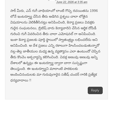
June 22, 2026 at 3:35 am
సార్ మీరు, ఎన్ గుగీ వాథియాంగో లాంటి గొప్ప రచయితను 1996
లోనే ఇంటర్వ్యూ చేసిన తీరు అడిగిన ప్రశ్నలు చాలా లోతైన
విషయాలను వెలికితీసినట్లు అనిపించింది, కెన్యా ప్రజలు వివక్షకు
గురైన సంఘటనలు, బ్రిటిష్ వారు కెన్యావారిని చేసిన ఆర్ధిక దోపిడీ
గురించి గుగీ వివరించిన తీరు చాలా ఎమోషనల్ గా అనిపించింది.
ఇంకా కెన్యా ప్రజలకు పూర్తి స్థాయిలో స్వాతంత్ర్యం లభించలేదు అని
అనిపించింది. ఆ దేశ ప్రజలు ఎన్ని రకాలుగా హింసించబడుతున్నారో
నల్ల-తెల్ల జాతీయుల మధ్య ఉన్న వ్యత్యాసం ఎలా ఉంటుందో చెప్పిన
తీరు కొంచెం ఆశ్చర్యాన్ని కలిగించింది. వివక్ష అణువు అణువు అన్ని
దేశాలలో ఉన్నట్లు ఈ ఇంటర్వ్యూ ద్వారా బాగా సుస్పష్టంగా
తెలుస్తుంది. ఈ ఇంటర్వ్యూని మాలాంటి పాఠకులకు
అందించినందులకు మా గురువుగారైన సతీష్ చందర్ గారికి ప్రత్యేక
ధన్యవాదాలు !!
Reply