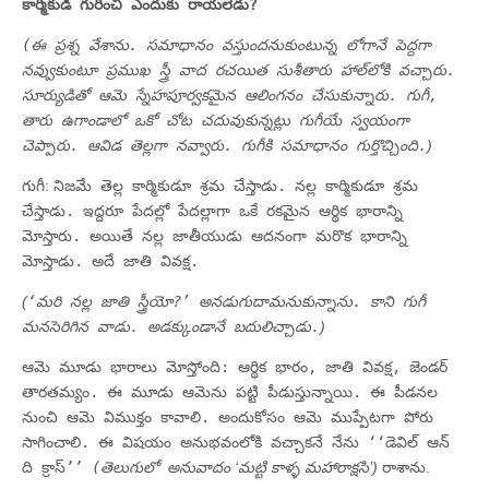
కార్మికుడి గురించి ఎందుకు రాయలేడు?
(ఈ ప్రశ్న వేశాను. సమాధానం వస్తుందనుకుంటున్న లోగానే పెద్దగా
నవ్వుకుంటూ ప్రముఖ స్త్రీ వాద రచయిత సుశీతారు హాల్‌లోకి వచ్చారు.
సూర్యుడితో ఆమె స్నేహపూర్వకమైన ఆలింగనం చేసుకున్నారు. గుగీ,
తారు ఉగాండాలో ఒకో చోట చదువుకున్నట్లు గుగీయే స్వయంగా
చెప్పారు. ఆవిడ తెల్లగా నవ్వారు. గుగీకి సమాధానం గుర్తొచ్చింది.
)
గుగీ:
నిజమే తెల్ల కార్మికుడూ శ్రమ చేస్తాడు. నల్ల కార్మికుడూ శ్రమ
చేస్తాడు. ఇద్దరూ పేదల్లో పేదల్లాగా ఒకే రకమైన ఆర్థిక భారాన్ని
మోస్తారు. అయితే నల్ల జాతీయుడు ఆదనంగా మరొక భారాన్ని
మోస్తాడు. అదే జాతి వివక్ష.
(
‘మరి నల్ల జాతి స్త్రీయో?’ అనడుగుదామనుకున్నాను. కాని గుగీ
మనసెరిగిన వాడు. అడక్కుండానే బదులిచ్చాడు.
)
ఆమె మూడు భారాలు మోస్తోంది: ఆర్థిక భారం, జాతి వివక్ష, జెండర్‌
తారతమ్యం. ఈ మూడు ఆమెను పట్టి పీడుస్తున్నాయి. ఈ పీడనల
నుంచి ఆమె విముక్తం కావాలి. అందుకోసం ఆమె ముప్పేటగా పోరు
సాగించాలి. ఈ విషయం అనుభవంలోకి వచ్చాకనే నేను ‘‘డెవిల్‌ ఆన్‌
ది క్రాస్‌’’
(తెలుగులో అనువాదం
‘మట్టి కాళ్ళ మహారాక్షసి’)
రాశాను.