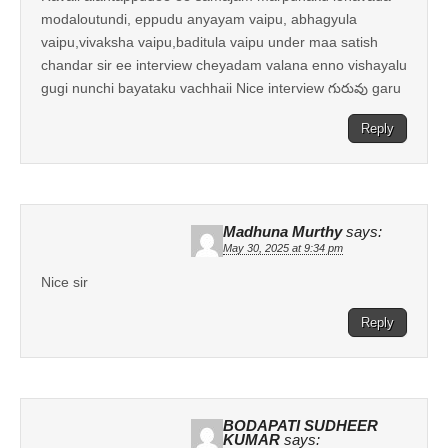
modaloutundi, eppudu anyayam vaipu, abhagyula
vaipu,vivaksha vaipu,baditula vaipu under maa satish
chandar sir ee interview cheyadam valana enno vishayalu
gugi nunchi bayataku vachhaii Nice interview గురువు garu
Reply
Madhuna Murthy
says:
May 30, 2025 at 9:34 pm
Nice sir
Reply
BODAPATI SUDHEER
KUMAR
says: