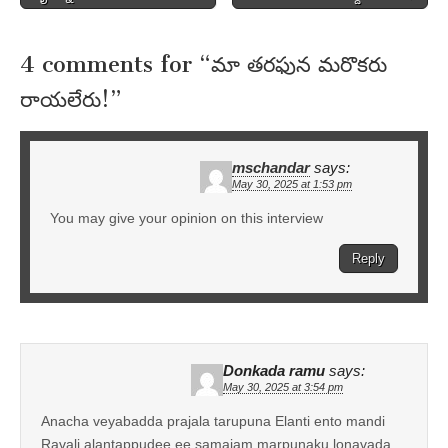
navigation
4 comments for “
మా తరఫున మరొకరు
రాయలేరు!
”
mschandar
says:
May 30, 2025 at 1:53 pm
You may give your opinion on this interview
Reply
Donkada ramu
says:
May 30, 2025 at 3:54 pm
Anacha veyabadda prajala tarupuna Elanti ento mandi
Ravali alantappudee ee samajam marpunaku lonavada