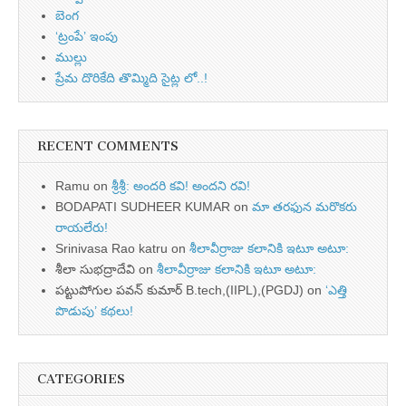
బెంగ
‘ట్రంపే’ ఇంపు
ముల్లు
ప్రేమ దొరికేది తొమ్మిది సైట్ల లో..!
RECENT COMMENTS
Ramu
on
శ్రీశ్రీ: అందరి కవి! అందని రవి!
BODAPATI SUDHEER KUMAR
on
మా తరఫున మరొకరు
రాయలేరు!
Srinivasa Rao katru
on
శీలావీర్రాజు కలానికి ఇటూ అటూ:
శీలా సుభద్రాదేవి
on
శీలావీర్రాజు కలానికి ఇటూ అటూ:
పట్టుపోగుల పవన్ కుమార్ B.tech,(IIPL),(PGDJ)
on
‘ఎత్తి
పొడుపు’ కథలు!
CATEGORIES