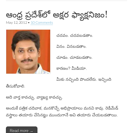
ఆంధ్ర ప్రదేశ్‌లో అక్షర ఫ్యాక్షనిజం!
May 12, 2012
•
10 Comments
చదవం. చదవబడతాం.
వినం. వినబడతాం.
చూడం. చూడబడతాం.
కారణం? మీడియా.
మీకు నచ్చింది పొందలేరు. ఇచ్చింది
తీసుకోవాలి.
అది వార్త కావచ్చు. వ్యాఖ్య కావచ్చు.
అందుకే పత్రిక చదివాక, మనకొచ్చే అభిప్రాయాలు మనవి కావు. రెడీమేడ్‌
వస్త్రాలు తయారు చేసినట్టు ముందుగానే అవి తయారు చేయబడతాయి.
Read more →