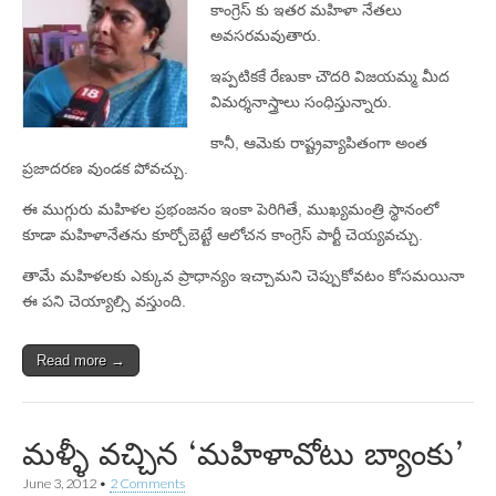
కాంగ్రెస్‌ కు ఇతర మహిళా నేతలు
అవసరమవుతారు.
ఇప్పటికకే రేణుకా చౌదరి విజయమ్మ మీద
విమర్శనాస్త్రాలు సంధిస్తున్నారు.
కానీ, ఆమెకు రాష్ట్రవ్యాపితంగా అంత
ప్రజాదరణ వుండక పోవచ్చు.
ఈ ముగ్గురు మహిళల ప్రభంజనం ఇంకా పెరిగితే, ముఖ్యమంత్రి స్థానంలో
కూడా మహిళానేతను కూర్చోబెట్టే ఆలోచన కాంగ్రెస్‌ పార్టీ చెయ్యవచ్చు.
తామే మహిళలకు ఎక్కువ ప్రాధాన్యం ఇచ్చామని చెప్పుకోవటం కోసమయినా
ఈ పని చెయ్యాల్సి వస్తుంది.
Read more →
మళ్ళీ వచ్చిన ‘మహిళావోటు బ్యాంకు’
June 3, 2012
•
2 Comments