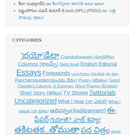
శీలా సుభద్రాదేవి
on
శీలావీర్రాజు కలానికి ఇటూ అటూ:
పట్టుపోగుల పవన్ కుమార్ B.tech,(IIPL),(PGDJ)
on
‘ఎత్తి
పొడుపు’ కథలు!
CATEGORIES
'భయో'డేటా
Chandrahaasam (చంద్రహాసం)
Columns (కాలమ్స్)
English Editorial
Debt Knell
Essays
Forewords
Long Poems (ధీర్గ కవిత)
My dairy
Panchamavedam(పంచమ వేదం)
Poetry (కవితలు)
Satish
Short Poems (English)
Chandar's Columns- A Summary
Twittorials
TV Shows
Short Story (కథలు)
Uncategorized
What I hear (నా ఎరుక)
What I
ఈ-
ఆదిపర్వం(Aadiparvam)
speak (నా మాట)
పేపర్
గురూజీ? వాట్ శిష్యా!
తకిటతక..తోముతా
పద చిత్రం
మాటకు