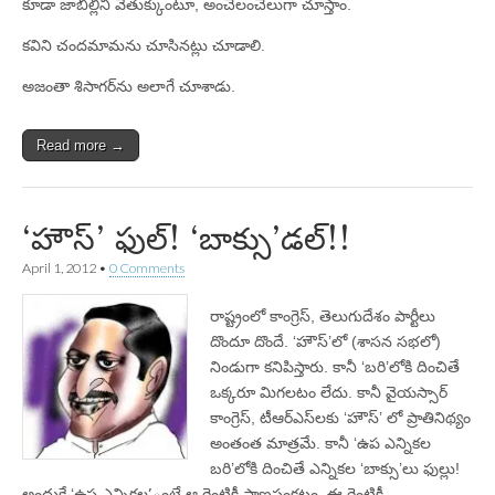
కూడా జాబిల్లిని వెతుక్కుంటూ, అంచెలంచెలుగా చూస్తాం.
కవిని చందమామను చూసినట్లు చూడాలి.
అజంతా శిసాగర్‌ను అలాగే చూశాడు.
Read more →
‘హౌస్‌’ ఫుల్‌! ‘బాక్సు’డల్‌!!
April 1, 2012
•
0 Comments
రాష్ట్రంలో కాంగ్రెస్‌, తెలుగుదేశం పార్టీలు
దొందూ దొందే. ‘హౌస్‌’లో (శాసన సభలో)
నిండుగా కనిపిస్తారు. కానీ ‘బరి’లోకి దించితే
ఒక్కరూ మిగలటం లేదు. కానీ వైయస్సార్‌
కాంగ్రెస్‌, టీఆర్‌ఎస్‌లకు ‘హౌస్‌’ లో ప్రాతినిథ్యం
అంతంత మాత్రమే. కానీ ‘ఉప ఎన్నికల
బరి’లోకి దించితే ఎన్నికల ‘బాక్సు’లు ఫుల్లు!
అందుకే ‘ఉప ఎన్నికల’ంటే ఆ రెంటికీ ప్రాణసంకటం, ఈ రెంటికీ