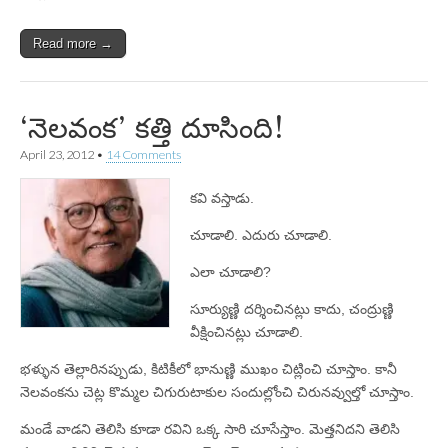
Read more →
‘నెలవంక’ కత్తి దూసింది!
April 23, 2012
•
14 Comments
కవి వస్తాడు.
చూడాలి. ఎదురు చూడాలి.
ఎలా చూడాలి?
సూర్యుణ్ణి దర్శించినట్లు కాదు, చంద్రుణ్ణి
వీక్షించినట్లు చూడాలి.
భళ్ళున తెల్లారినప్పుడు, కిటికీలో భానుణ్ణి ముఖం చిట్లించి చూస్తాం. కానీ
నెలవంకను చెట్ల కొమ్మల చిగురుటాకుల సందుల్లోంచి చిరునవ్వుల్తో చూస్తాం.
మండే వాడని తెలిసి కూడా రవిని ఒక్క సారి చూసేస్తాం. మెత్తనిదని తెలిసి