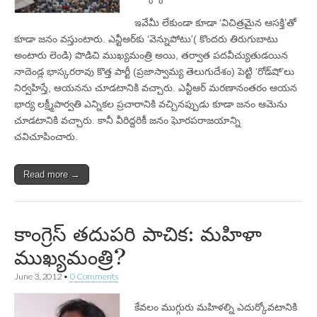
ఇవేమీ లేకుండా కూడా ‘విచిత్రమైన ఆసక్తి’తో
కూడా జనం వస్తుంటారు. ఎన్టీఆర్‌కు ‘వెన్నుపోటు'( కొందరు తిరుగుబాటు
అంటారు లెండి) పొడిచి ముఖ్యమంత్రి అయి, తర్వాత పదవీచ్యుతుడయిన
నాదెండ్ల భాస్కరరావు కొత్త పార్టీ (ప్రజాస్వామ్య తెలుగుదేశం) పెట్టి ‘రోడ్‌షో’లు
నిర్వహిస్తే, ఆయనను చూడటానికి వచ్చారు. ఎన్టీఆర్‌ మరణానంతరం ఆయన
భార్య లక్ష్మీపార్వతి ఎన్నికల ప్రచారానికి వచ్చినప్పుడు కూడా జనం ఆమెను
చూడటానికి వచ్చారు. కానీ వీరిద్దరికీ జనం ఘోరపరాజయాన్ని
చవిచూపించారు.
Read more →
కాంగ్రెస్‌ తదుపరి పాచిక: మహిళా
ముఖ్యమంత్రి?
June 3, 2012
•
0 Comments
కేవలం ముగ్గురు మహిళల్ని ఎదుర్కోవటానికి