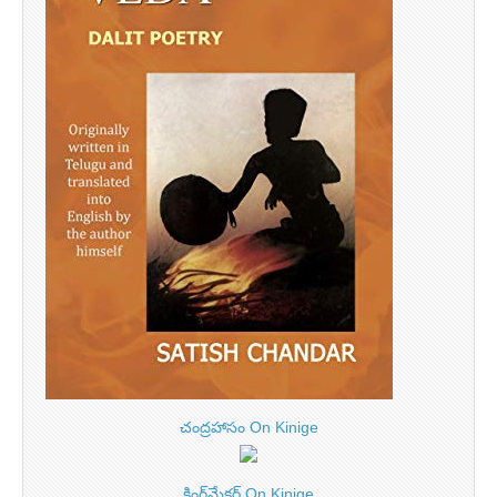
చంద్రహాసం On Kinige
కింగ్‌మేకర్ On Kinige