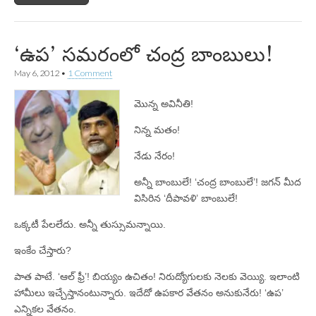
‘ఉప’ సమరంలో చంద్ర బాంబులు!
May 6, 2012
•
1 Comment
మొన్న అవినీతి!
నిన్న మతం!
నేడు నేరం!
అన్నీ బాంబులే! ‘చంద్ర బాంబులే’! జగన్‌ మీద
విసిరిన ‘దీపావళి’ బాంబులే!
ఒక్కటీ పేలలేదు. అన్నీ తుస్సుమన్నాయి.
ఇంకేం చేస్తారు?
పాత పాటే. ‘ఆల్‌ ఫ్రీ’! బియ్యం ఉచితం! నిరుద్యోగులకు నెలకు వెయ్యి. ఇలాంటి
హామీలు ఇచ్చేస్తానంటున్నారు. ఇదేదో ఉపకార వేతనం అనుకునేరు! ‘ఉప’
ఎన్నికల వేతనం.