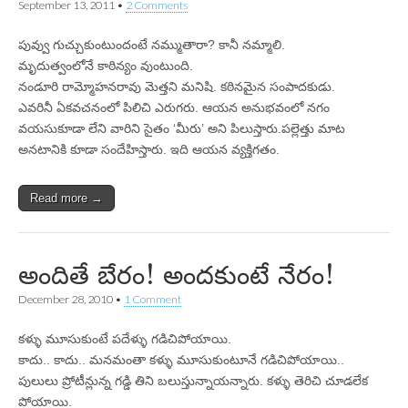
September 13, 2011
•
2 Comments
పువ్వు గుచ్చుకుంటుందంటే నమ్ముతారా? కానీ నమ్మాలి.
మృదుత్వంలోనే కాఠిన్యం వుంటుంది.
నండూరి రామ్మోహనరావు మెత్తని మనిషి. కఠినమైన సంపాదకుడు.
ఎవరినీ ఏకవచనంలో పిలిచి ఎరుగరు. ఆయన అనుభవంలో నగం
వయసుకూడా లేని వారిని సైతం ‘మీరు’ అని పిలుస్తారు.పల్లెత్తు మాట
అనటానికి కూడా సందేహిస్తారు. ఇది ఆయన వ్యక్తిగతం.
Read more →
అందితే బేరం! అందకుంటే నేరం!
December 28, 2010
•
1 Comment
కళ్ళు మూసుకుంటే పదేళ్ళు గడిచిపోయాయి.
కాదు.. కాదు.. మనమంతా కళ్ళు మూసుకుంటూనే గడిచిపోయాయి..
పులులు ప్రోటీన్లున్న గడ్డి తిని బలుస్తున్నాయన్నారు. కళ్ళు తెరిచి చూడలేక
పోయాయి.