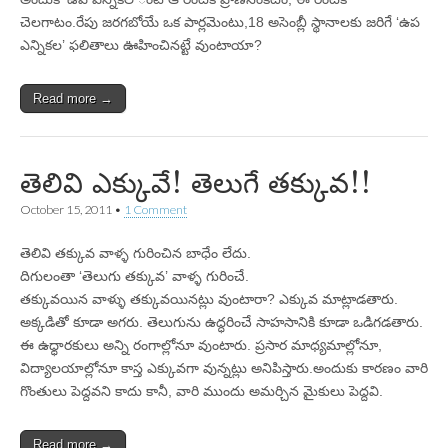
చెలగాటం.రేపు జరగబోయే ఒక పార్లమెంటు,18 అసెంబ్లీ స్థానాలకు జరిగే ‘ఉప
ఎన్నికల’ ఫలితాలు ఊహించినట్టే వుంటాయా?
Read more →
తెలివి ఎక్కువే! తెలుగే తక్కువ!!
October 15, 2011
•
1 Comment
తెలివి తక్కువ వాళ్ళ గురించిన బాధేం లేదు.
దిగులంతా ‘తెలుగు తక్కువ’ వాళ్ళ గురించే.
తక్కువయిన వాళ్ళు తక్కువయినట్లు వుంటారా? ఎక్కువ మాట్లాడతారు.
అక్కడితో కూడా అగరు. తెలుగును ఉద్ధరించే సాహసానికి కూడా ఒడిగడతారు.
ఈ ఉధ్ధారకులు అన్ని రంగాల్లోనూ వుంటారు. ప్రసార మాధ్యమాల్లోనూ,
విద్యాలయాల్లోనూ కాస్త ఎక్కువగా వున్నట్లు అనిపిస్తారు.అందుకు కారణం వారి
గొంతులు పెద్దవని కాదు కానీ, వారి ముందు అమర్చిన మైకులు పెద్దవి.
Read more →