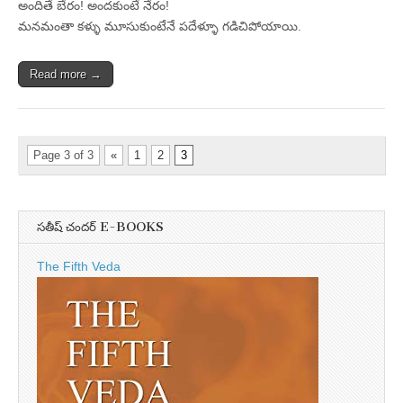
అందితే బేరం! అందకుంటే నేరం!
మనమంతా కళ్ళు మూసుకుంటేనే పదేళ్ళూ గడిచిపోయాయి.
Read more →
Page 3 of 3
«
1
2
3
సతీష్ చందర్ E-BOOKS
The Fifth Veda