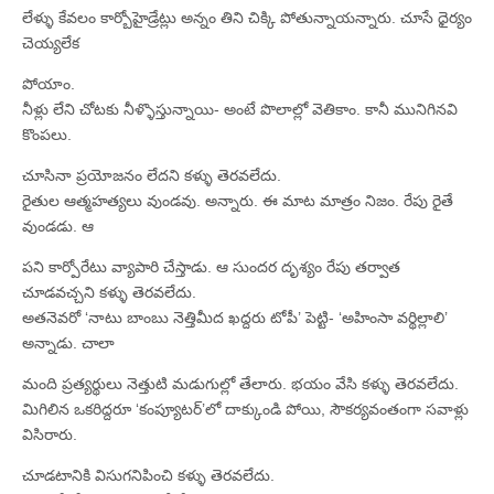
లేళ్ళు కేవలం కార్బోహైడ్రేట్లు అన్నం తిని చిక్కి పోతున్నాయన్నారు. చూసే ధైర్యం
చెయ్యలేక
పోయాం.
నీళ్లు లేని చోటకు నీళ్ళొస్తున్నాయి- అంటే పొలాల్లో వెతికాం. కానీ మునిగినవి
కొంపలు.
చూసినా ప్రయోజనం లేదని కళ్ళు తెరవలేదు.
రైతుల ఆత్మహత్యలు వుండవు. అన్నారు. ఈ మాట మాత్రం నిజం. రేపు రైతే
వుండడు. ఆ
పని కార్పోరేటు వ్యాపారి చేస్తాడు. ఆ సుందర దృశ్యం రేపు తర్వాత
చూడవచ్చని కళ్ళు తెరవలేదు.
అతనెవరో ‘నాటు బాంబు నెత్తిమీద ఖద్దరు టోపీ’ పెట్టి- ‘అహింసా వర్థిల్లాలి’
అన్నాడు. చాలా
మంది ప్రత్యర్థులు నెత్తుటి మడుగుల్లో తేలారు. భయం వేసి కళ్ళు తెరవలేదు.
మిగిలిన ఒకరిద్దరూ ‘కంప్యూటర్‌’లో దాక్కుండి పోయి, సౌకర్యవంతంగా సవాళ్లు
విసిరారు.
చూడటానికి విసుగనిపించి కళ్ళు తెరవలేదు.