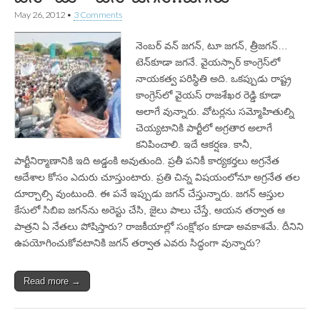
May 26, 2012
•
3 Comments
నెంబర్ వన్ జగన్‌, టూ జగన్‌, త్రీజగన్‌…
టెన్‌కూడా జగనే. వైయస్సార్‌ కాంగ్రెస్‌లో
నాయకత్వ పరిస్థితి అది. ఒకప్పుడు రాష్ట్ర
కాంగ్రెస్‌లో వైయస్‌ రాజశేఖర రెడ్డి కూడా
అలాగే వున్నారు. వోటర్లను సమ్మోహితుల్ని
చెయ్యటానికి పార్టీలో అగ్రతార అలాగే
కనిపించాలి. ఇదే ఆకర్షణ. కానీ,
పార్టీనిర్మాణానికి ఇది అడ్డంకి అవుతుంది. ప్రతీ పనికీ కార్యకర్తలు అగ్రనేత
ఆదేశాల కోసం ఎదురు చూస్తుంటారు. ప్రతి చిన్న విషయంలోనూ అగ్రనేత తల
దూర్చాల్సి వుంటుంది. ఈ పనే ఇప్పుడు జగన్‌ చేస్తున్నారు. జగన్‌ ఆస్తుల
కేసులో సిబిఐ జగన్‌ను అరెస్టు చేసి, జైలు పాలు చేస్తే, ఆయన తర్వాత ఆ
పాత్రని ఏ నేతలు పోషిస్తారు? రాజకీయాల్లో సంక్షోభం కూడా అవకాశమే. దీనిని
ఉపయోగించుకోవటానికి జగన్‌ తర్వాత ఎవరు సిద్ధంగా వున్నారు?
Read more →