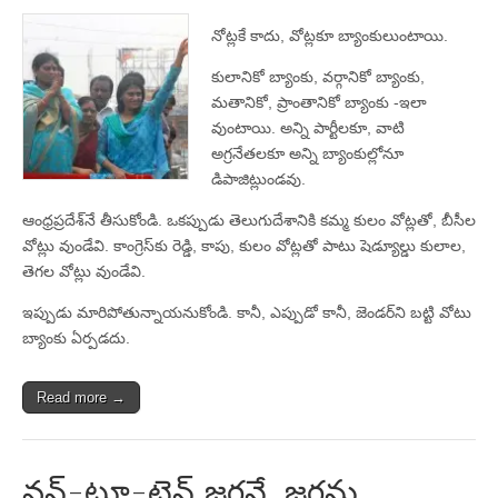
నోట్లకే కాదు, వోట్లకూ బ్యాంకులుంటాయి.
కులానికో బ్యాంకు, వర్గానికో బ్యాంకు,
మతానికో, ప్రాంతానికో బ్యాంకు -ఇలా
వుంటాయి. అన్ని పార్టీలకూ, వాటి
అగ్రనేతలకూ అన్ని బ్యాంకుల్లోనూ
డిపాజిట్లుండవు.
ఆంధ్రప్రదేశ్‌నే తీసుకోండి. ఒకప్పుడు తెలుగుదేశానికి కమ్మ కులం వోట్లతో, బీసీల
వోట్లు వుండేవి. కాంగ్రెస్‌కు రెడ్డి, కాపు, కులం వోట్లతో పాటు షెడ్యూల్డు కులాల,
తెగల వోట్లు వుండేవి.
ఇప్పుడు మారిపోతున్నాయనుకోండి. కానీ, ఎప్పుడో కానీ, జెండర్‌ని బట్టి వోటు
బ్యాంకు ఏర్పడదు.
Read more →
వన్-టూ-టెన్ జగనే..జగను