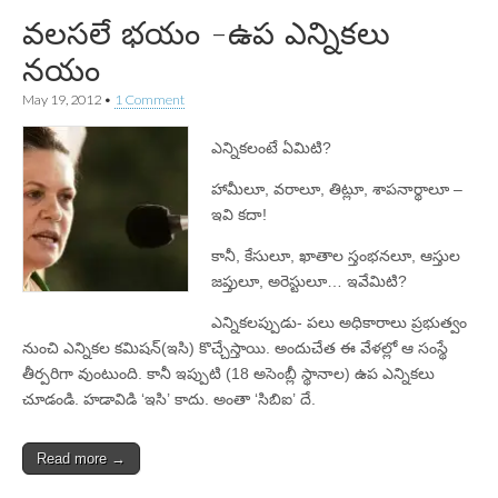
వలసలే భయం -ఉప ఎన్నికలు
నయం
May 19, 2012
•
1 Comment
ఎన్నికలంటే ఏమిటి?
హామీలూ, వరాలూ, తిట్లూ, శాపనార్థాలూ –
ఇవి కదా!
కానీ, కేసులూ, ఖాతాల స్తంభనలూ, ఆస్తుల
జప్తులూ, అరెస్టులూ… ఇవేమిటి?
ఎన్నికలప్పుడు- పలు అధికారాలు ప్రభుత్వం
నుంచి ఎన్నికల కమిషన్‌(ఇసి) కొచ్చేస్తాయి. అందుచేత ఈ వేళల్లో ఆ సంస్థే
తీర్పరిగా వుంటుంది. కానీ ఇప్పుటి (18 అసెంబ్లీ స్థానాల) ఉప ఎన్నికలు
చూడండి. హడావిడి ‘ఇసి’ కాదు. అంతా ‘సిబిఐ’ దే.
Read more →