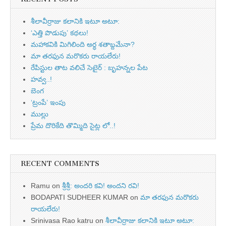
శీలావీర్రాజు కలానికి ఇటూ అటూ:
‘ఎత్తి పొడుపు’ కథలు!
మహాకవికి మిగిలింది అర్ధ శతాబ్దమేనా?
మా తరఫున మరొకరు రాయలేరు!
రేపిస్టుల తాట వలిచే సెటైర్ : బృహన్నల పేట
హవ్వ..!
బెంగ
‘ట్రంపే’ ఇంపు
ముల్లు
ప్రేమ దొరికేది తొమ్మిది సైట్ల లో..!
RECENT COMMENTS
Ramu
on
శ్రీశ్రీ: అందరి కవి! అందని రవి!
BODAPATI SUDHEER KUMAR
on
మా తరఫున మరొకరు
రాయలేరు!
Srinivasa Rao katru
on
శీలావీర్రాజు కలానికి ఇటూ అటూ: