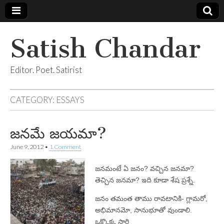
Satish Chandar
Editor. Poet. Satirist
CATEGORY:
ESSAYS
జనమే జయమా?
June 9, 2012
•
1 Comment
జనమంటే ఏ జనం? వచ్చిన జనమా?
తెచ్చిన జనమా? ఇది కూడా శేష ప్రశ్నే.
జనం తమంత తాము రావటానికి- గ్లామరో,
అభిమానమో, సానుభూతో వుండాలి.
ఒక్కొక్క సారి