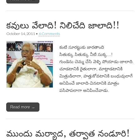
కవులు వేలాది! నిలిచేది జాలాది!!
October 14, 2011
•
6 Comments
కంటి సూరట్టుకు జారతాంది
సితుక్కు సితుక్కు నీటి సుక్క…!
గుండెను చెమ్మ చేసి వెళ్ళి పోయాడు-జాలాది.
చూడటానికి రైతులాగా, మాట్లాడటానికి
మిత్రుడిలాగా, హత్తుకోవటానికి బంధువులాగే
అనిపించే జాలాది-వినటానికి మాత్రం
పసిపాపలాగా అనిపించేవాడు.
Read more →
ముందు మర్యాద, తర్వాత నండూరి!