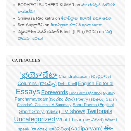
BODAPATI SUDHEER KUMAR
on
మా తరఫున మరొకరు
రాయలేరు!
Srinivasa Rao katru
on
శీలావీర్రాజు కలానికి ఇటూ అటూ:
శీలా సుభద్రాదేవి
on
శీలావీర్రాజు కలానికి ఇటూ అటూ:
పట్టుపోగుల పవన్ కుమార్ B.tech,(IIPL),(PGDJ)
on
‘ఎత్తి
పొడుపు’ కథలు!
CATEGORIES
'భయో'డేటా
Chandrahaasam (చంద్రహాసం)
Columns (కాలమ్స్)
English Editorial
Debt Knell
Essays
Forewords
Long Poems (ధీర్గ కవిత)
My dairy
Panchamavedam(పంచమ వేదం)
Poetry (కవితలు)
Satish
Short Poems (English)
Chandar's Columns- A Summary
Twittorials
TV Shows
Short Story (కథలు)
Uncategorized
What I hear (నా ఎరుక)
What I
ఈ-
ఆదిపర్వం(Aadiparvam)
speak (నా మాట)