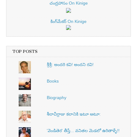
చంద్రహాసం On Kinige
కింగ్‌మేకర్ On Kinige
TOP POSTS
శ్రీశ్రీ: అందరి కవి! అందని రవి!
Books
Biography
శీలావీర్రాజు కలానికి ఇటూ అటూ:
'వెండితెర' తీస్తే... వనితల మెడలో ఉరితాళ్ళే!!