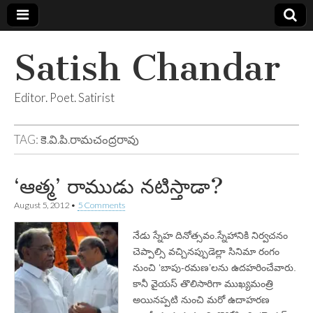
Satish Chandar
Editor. Poet. Satirist
TAG:
కె.వి.పి.రామచంద్రరావు
‘ఆత్మ’ రాముడు నటిస్తాడా?
August 5, 2012
•
5 Comments
నేడు స్నేహ దినోత్సవం.స్నేహానికి నిర్వచనం
చెప్పాల్సి వచ్చినప్పుడెల్లా సినిమా రంగం
నుంచి ‘బాపు-రమణ’లను ఉదహరించేవారు.
కానీ వైయస్‌ తొలిసారిగా ముఖ్యమంత్రి
అయినప్పటి నుంచి మరో ఉదాహరణ