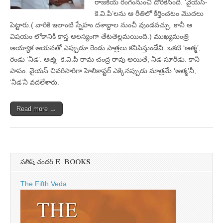
రాజకీయ రంగంనుంచి దొరికేసింది. ‘వైయస్‌-
కె.వి.పి’లను ఆ రీతిలో కీర్తించటం మొదలు
పెట్టారు.( వారికి ఇలాంటి స్నేహం దశాబ్దాల నుంచీ వుండవచ్చు. కానీ ఆ
విషయం లోకానికి కాస్త అలస్యంగా తేటతెల్లమయింది.) ముఖ్యమంత్రి
అయ్యాక ఆయనతో ఎప్పుడూ రెండు పాత్రలు కనిపిస్తుండేవి. ఒకటి ‘ఆత్మ’,
రెండు ‘నీడ’. ఆత్మ- కె.వి.పి రామ చంద్ర రావు అయితే, నీడ-సూరీడు. కానీ
పాపం. వైయస్‌ చివరిసారిగా హెలికాప్టర్‌ ఎక్కినప్పుడు మాత్రమే ‘ఆత్మ’నీ,
‘నీడ’నీ వదలేశారు.
Read more →
సతీష్ చందర్ E-BOOKS
The Fifth Veda