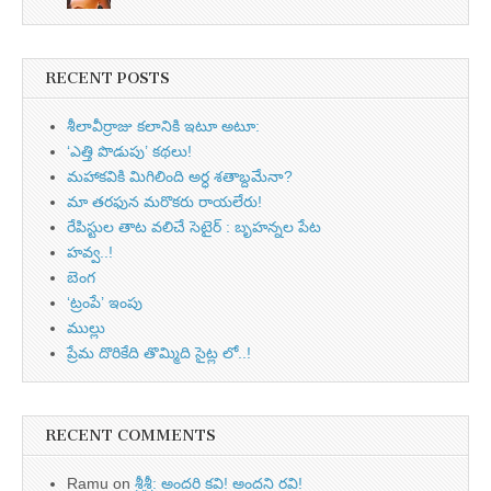
RECENT POSTS
శీలావీర్రాజు కలానికి ఇటూ అటూ:
‘ఎత్తి పొడుపు’ కథలు!
మహాకవికి మిగిలింది అర్ధ శతాబ్దమేనా?
మా తరఫున మరొకరు రాయలేరు!
రేపిస్టుల తాట వలిచే సెటైర్ : బృహన్నల పేట
హవ్వ..!
బెంగ
‘ట్రంపే’ ఇంపు
ముల్లు
ప్రేమ దొరికేది తొమ్మిది సైట్ల లో..!
RECENT COMMENTS
Ramu
on
శ్రీశ్రీ: అందరి కవి! అందని రవి!