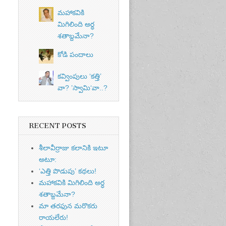
మహాకవికి
మిగిలింది అర్ధ
శతాబ్దమేనా?
కోడి పందాలు
కవ్వింపులు ‘కత్తి’
వా? ’స్వామి‘వా..?
RECENT POSTS
శీలావీర్రాజు కలానికి ఇటూ
అటూ:
‘ఎత్తి పొడుపు’ కథలు!
మహాకవికి మిగిలింది అర్ధ
శతాబ్దమేనా?
మా తరఫున మరొకరు
రాయలేరు!