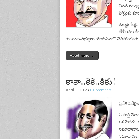
చివరి ముఖ్య
పోస్టుకు కూడ
ముద్దు పేర్లు
‘కేకే’లము 
కుటుంబసభ్యులు టీఆర్‌ఎస్‌లో చేరిపోయారు. ‘క
Read more →
కాకా..కేకే..కికు!
April 1, 2012
•
0 Comments
ప్రవేశ పరీక
ఏ పార్టీ నే
ఒక పేపరు. ఆ
సమాధానాలు 
సమాధానం రాస