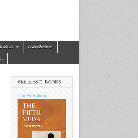
కవితలు)
సంపాదకీయాలు
ch
సతీష్ చందర్ E-BOOKS
The Fifth Veda