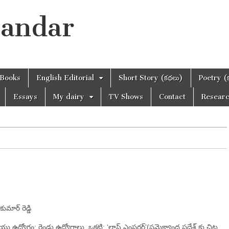
handar
Books
English Editorial
Short Story (కథలు)
Poetry (
Essays
My dairy
TV Shows
Contact
Resear
కుమార్‌ రెడ్డి
ు ఉద్యోగం: రెండు ఉద్యోగాలు. ఒకటి: ‘లాస్ట్‌ ఎంపరర్‌'(సమైక్యాంధ్ర ప్రదేశ్‌ కు చిట్ట