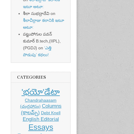
ఇటూ అటూ:
శీలా సుభద్రాదేవి
on
శీలావీర్రాజు కలానికి ఇటూ
అటూ:
పట్టుపోగుల పవన్
కుమార్ B.tech,(IIPL),
(PGDJ)
on
‘ఎత్తి
పొడుపు’ కథలు!
CATEGORIES
'భయో'డేటా
Chandrahaasam
Columns
(చంద్రహాసం)
(కాలమ్స్)
Debt Knell
English Editorial
Essays