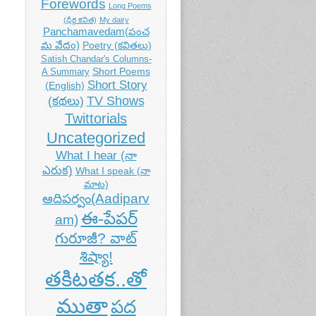
Forewords
Long Poems
(ధీర్గ కవిత)
My dairy
Panchamavedam(పంచ
మ వేదం)
Poetry (కవితలు)
Satish Chandar's Columns-
Short Poems
A Summary
Short Story
(English)
TV Shows
(కథలు)
Twittorials
Uncategorized
What I hear (నా
ఎరుక)
What I speak (నా
మాట)
ఆదిపర్వం(Aadiparv
ఈ-పేపర్
am)
గురూజీ? వాట్
శిష్యా!
తకిటతక..తో
ముతా
పద