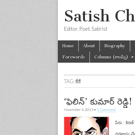
Satish C
Editor. Poet. Satirist
Skip
Main
Home
About
Biography
to
menu
content
Forewords
Columns (కాలమ్స్)
TAG:
కేకే
‘ఫెలిన్‌’ కుమార్‌ రెడ్డి!
November 4, 2013
•
1 Comment
పేరు : కిరణ్‌ 
దరఖాస్తు చేయ