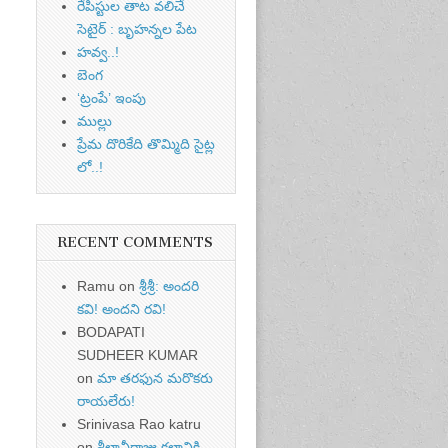
రేపిస్టుల తాట వలిచే
సెటైర్ : బృహన్నల పేట
హవ్వ..!
బెంగ
‘ట్రంపే’ ఇంపు
ముల్లు
ప్రేమ దొరికేది తొమ్మిది సైట్ల
లో..!
RECENT COMMENTS
Ramu
on
శ్రీశ్రీ: అందరి
కవి! అందని రవి!
BODAPATI
SUDHEER KUMAR
on
మా తరఫున మరొకరు
రాయలేరు!
Srinivasa Rao katru
on
శీలావీర్రాజు కలానికి