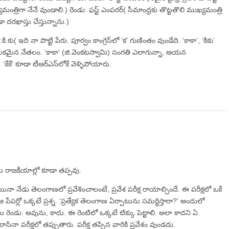
మంత్రిగా నేనే వుండాలి.) రెండు: ఫస్ట్‌ ఎంపరర్‌( సీమాంధ్రకు తొట్టతొలి ముఖ్యమంత్రి
ా దరఖాస్తు చేస్తున్నాను.)
 :కి.కు( ఇది నా పొట్టి పేరు. పూర్వం కాంగ్రెస్‌లో ‘క’ గుణింతం వుండేది. ‘కాకా’, ‘కికు’
కీలకమైన నేతలం. ‘కాకా’ (జి.వెంకటస్వామి) సంగతి ఎలాగున్నా, ఆయన
ేకే’ కూడా టీఆర్‌ఎస్‌లోకే వెళ్ళిపోయారు.
్షలు రాజకీయాల్లో కూడా తప్పవు.
తయినా నేడు తెలంగాణలో ప్రవేశించాలంటే, ప్రవేశ పరీక్ష రాయాల్సిందే. ఈ పరీక్షలో ఒకే
 పేపర్లో ఒక్కటే ప్రశ్న. ‘ప్రత్యేక తెలంగాణ ఏర్పాటును సమర్థిస్తారా?’ అందులో
రెండు: అవును, కాదు. ఈ రెంటిలో ఒక్కటే టిక్కు పెట్టాలి. అలా కాదని ఏ
ినా పరీక్షలో తప్పుతారు. పరీక్ష తప్పిన వారికి ప్రవేశం వుండదు.