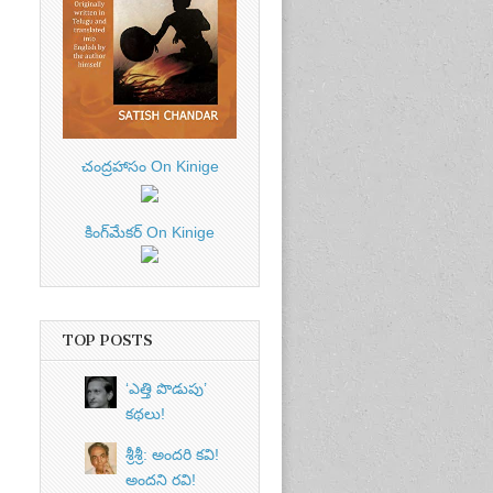
చంద్రహాసం On Kinige
కింగ్‌మేకర్ On Kinige
TOP POSTS
‘ఎత్తి పొడుపు’
కథలు!
శ్రీశ్రీ: అందరి కవి!
అందని రవి!