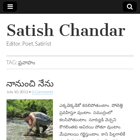
Satish Chandar
Editor. Poet. Satirist
TAG:
ఫ్రవాహం
నానుంచి నేను
July 10, 2012
•
0 Comments
ఎక్కడెక్కడికో కదలిపోతుంటాం. పోటెత్తి
ప్రవహిస్తూ వుంటాం. సముద్రంలో
కలసిపోతుంటాం. సూర్యుడి వెచ్చని
కౌగలింతకు ఆవిరయి పోతూ వుంటాం.
మేఘాలయి గర్జిస్తుంటాం. కాని పిల్లగాలికే