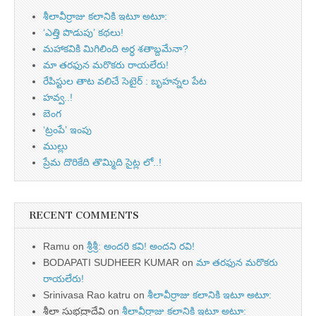
శీలావీర్రాజు కలానికి ఇటూ అటూ:
‘ఎత్తి పొడుపు’ కథలు!
మహాకవికి మిగిలింది అర్ధ శతాబ్దమేనా?
మా తరఫున మరొకరు రాయలేరు!
రేపిస్టుల తాట వలిచే సెటైర్ : బృహన్నల పేట
హవ్వ..!
బెంగ
‘ట్రంపే’ ఇంపు
ముల్లు
ప్రేమ దొరికేది తొమ్మిది సైట్ల లో..!
RECENT COMMENTS
Ramu
on
శ్రీశ్రీ: అందరి కవి! అందని రవి!
BODAPATI SUDHEER KUMAR
on
మా తరఫున మరొకరు
రాయలేరు!
Srinivasa Rao katru
on
శీలావీర్రాజు కలానికి ఇటూ అటూ:
శీలా సుభద్రాదేవి
on
శీలావీర్రాజు కలానికి ఇటూ అటూ: