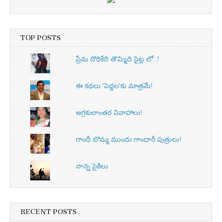
TOP POSTS
ప్రేమ దొరికేది తొమ్మిది సైట్ల లో..!
ఈ కథలు 'పెద్దల'కు మాత్రమే!
అగ్రకులాంతర వివాహాలు!
గాంధీ బొమ్మ ముందు గాంధారీ పుత్రులు!
నాన్న సైకిలు
RECENT POSTS