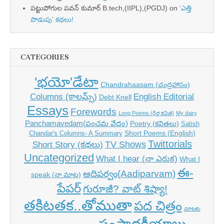
పట్టుపోగుల పవన్ కుమార్ B.tech,(IIPL),(PGDJ)
on
‘ఎత్తి
పొడుపు’ కథలు!
CATEGORIES
'భయో'డేటా
Chandrahaasam (చంద్రహాసం)
Columns (కాలమ్స్)
English Editorial
Debt Knell
Essays
Forewords
Long Poems (ధీర్గ కవిత)
My dairy
Panchamavedam(పంచమ వేదం)
Poetry (కవితలు)
Satish
Short Poems (English)
Chandar's Columns- A Summary
Twittorials
TV Shows
Short Story (కథలు)
Uncategorized
What I hear (నా ఎరుక)
What I
ఈ-
ఆదిపర్వం(Aadiparvam)
speak (నా మాట)
పేపర్
గురూజీ? వాట్ శిష్యా!
తకిటతక..తోముతా
పద చిత్రం
మాటకు
సంపాదకీయాలు