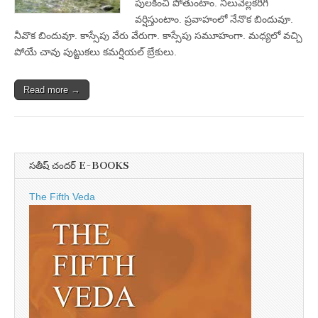
పులకించి పోతుంటాం. నిలువెల్లకరిగి
వర్షిస్తుంటాం. ప్రవాహంలో నేనొక బిందువూ.
నీవొక బిందువూ. కాస్సేపు వేరు వేరుగా. కాస్సేపు సమూహంగా. మధ్యలో వచ్చి
పోయే చావు పుట్టుకలు కమర్షియల్‌ బ్రేకులు.
Read more →
సతీష్ చందర్ E-BOOKS
The Fifth Veda