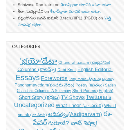
Srinivasa Rao katru
on
శీలావీర్రాజు కలానికి ఇటూ అటూ:
శీలా సుభద్రాదేవి
on
శీలావీర్రాజు కలానికి ఇటూ అటూ:
పట్టుపోగుల పవన్ కుమార్ B.tech,(IIPL),(PGDJ)
on
‘ఎత్తి
పొడుపు’ కథలు!
CATEGORIES
'భయో'డేటా
Chandrahaasam (చంద్రహాసం)
Columns (కాలమ్స్)
English Editorial
Debt Knell
Essays
Forewords
Long Poems (ధీర్గ కవిత)
My dairy
Panchamavedam(పంచమ వేదం)
Poetry (కవితలు)
Satish
Short Poems (English)
Chandar's Columns- A Summary
Twittorials
TV Shows
Short Story (కథలు)
Uncategorized
What I hear (నా ఎరుక)
What I
ఈ-
ఆదిపర్వం(Aadiparvam)
speak (నా మాట)
పేపర్
గురూజీ? వాట్ శిష్యా!