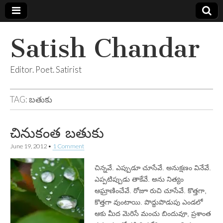
Satish Chandar
Editor. Poet. Satirist
TAG:
బతుకు
చినుకంత బతుకు
June 19, 2012
•
1 Comment
చిన్నవే. ఎప్పుడూ చూసేవే. అనుక్షణం వినేవే.
ఎప్పటిప్పుడు తాకేవే. అను నిత్యం
ఆఘ్రాణించేవే. రోజూ రుచి చూసేవే. కొత్తగా,
కొత్తగా వుంటాయి. పొద్దుపొడుపు ఎండలో
ఆకు మీద మెరిసే మంచు బిందువూ, ప్రశాంత