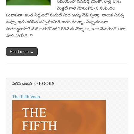
సమయంలో పసిబిడ్డ కేరింతా, రాత్రి పూట
మెత్తటి గాలి మోసుకొచ్చిన సంపెంగల
సువాసనా, కలత నిద్దురలో నుదుటి మీద అమ్మ చేతి స్పర్శా, నాలుక చివర్న
ఉప్పూ,కారం కలిసిన పచ్చిమామిడి కాయ ముక్కా- ఎప్పుడయినా
పాతబడ్డాయా? మరి బతుకేమిటి? రెడీమేడ్‌ చొక్కాలా, ఇలా వేసుకుంటే అలా
మాసిపోతోంది..!?
Read more →
సతీష్ చందర్ E-BOOKS
The Fifth Veda