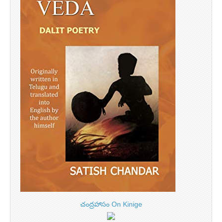
చంద్రహాసం On Kinige