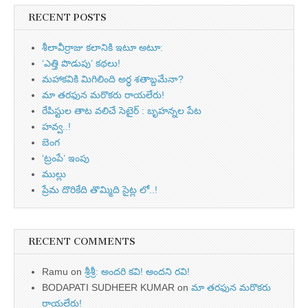
RECENT POSTS
శీలావీర్రాజు కలానికి ఇటూ అటూ:
‘ఎత్తి పొడుపు’ కథలు!
మహాకవికి మిగిలింది అర్ధ శతాబ్దమేనా?
మా తరఫున మరొకరు రాయలేరు!
రేపిస్టుల తాట వలిచే సెటైర్ : బృహన్నల పేట
హవ్వ..!
బెంగ
‘ట్రంపే’ ఇంపు
ముల్లు
ప్రేమ దొరికేది తొమ్మిది సైట్ల లో..!
RECENT COMMENTS
Ramu
on
శ్రీశ్రీ: అందరి కవి! అందని రవి!
BODAPATI SUDHEER KUMAR
on
మా తరఫున మరొకరు
రాయలేరు!