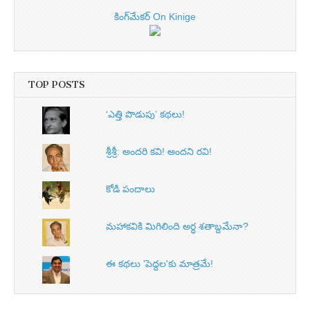
కింగ్‌మేకర్ On Kinige
TOP POSTS
‘ఎత్తి పొడుపు’ కథలు!
శ్రీశ్రీ: అందరి కవి! అందని రవి!
కోడి పందాలు
మహాకవికి మిగిలింది అర్ధ శతాబ్దమేనా?
ఈ కథలు 'పెద్దల'కు మాత్రమే!