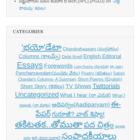
పట్టుపోగుల పవన్ కుమార్ B.tech,(IIPL),(PGDJ)
on
‘ఎత్తి
పొడుపు’ కథలు!
CATEGORIES
'భయో'డేటా
Chandrahaasam (చంద్రహాసం)
Columns (కాలమ్స్)
English Editorial
Debt Knell
Essays
Forewords
Long Poems (ధీర్గ కవిత)
My dairy
Panchamavedam(పంచమ వేదం)
Poetry (కవితలు)
Satish
Short Poems (English)
Chandar's Columns- A Summary
Twittorials
TV Shows
Short Story (కథలు)
Uncategorized
What I hear (నా ఎరుక)
What I
ఈ-
ఆదిపర్వం(Aadiparvam)
speak (నా మాట)
పేపర్
గురూజీ? వాట్ శిష్యా!
తకిటతక..తోముతా
పద చిత్రం
మాటకు
సంపాదకీయాలు
మాట
లైట్స్-కెమెరా-రియాక్షన్