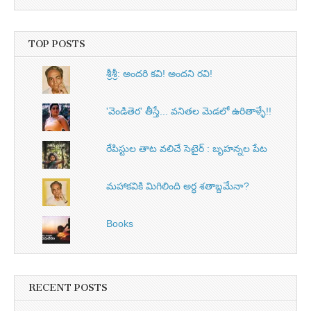
TOP POSTS
శ్రీశ్రీ: అందరి కవి! అందని రవి!
'వెండితెర' తీస్తే... వనితల మెడలో ఉరితాళ్ళే!!
రేపిస్టుల తాట వలిచే సెటైర్ : బృహన్నల పేట
మహాకవికి మిగిలింది అర్ధ శతాబ్దమేనా?
Books
RECENT POSTS