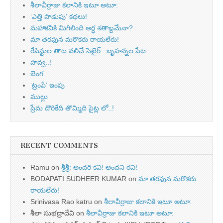
శీలావీర్రాజు కలానికి ఇటూ అటూ:
‘ఎత్తి పొడుపు’ కథలు!
మహాకవికి మిగిలింది అర్ధ శతాబ్దమేనా?
మా తరఫున మరొకరు రాయలేరు!
రేపిస్టుల తాట వలిచే సెటైర్ : బృహన్నల పేట
హవ్వ..!
బెంగ
‘ట్రంపే’ ఇంపు
ముల్లు
ప్రేమ దొరికేది తొమ్మిది సైట్ల లో..!
RECENT COMMENTS
Ramu
on
శ్రీశ్రీ: అందరి కవి! అందని రవి!
BODAPATI SUDHEER KUMAR
on
మా తరఫున మరొకరు
రాయలేరు!
Srinivasa Rao katru
on
శీలావీర్రాజు కలానికి ఇటూ అటూ:
శీలా సుభద్రాదేవి
on
శీలావీర్రాజు కలానికి ఇటూ అటూ: