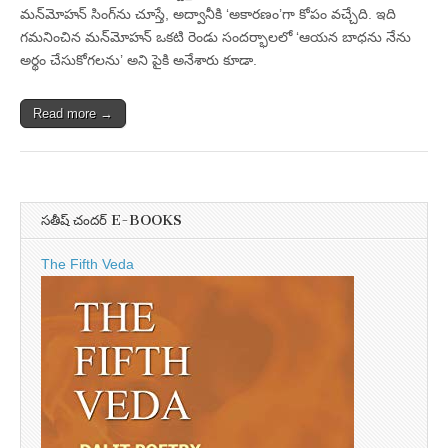
మన్‌మోహన్‌ సింగ్‌ను చూస్తే, అద్వానీకి ‘అకారణం’గా కోపం వచ్చేది. ఇది
గమనించిన మన్‌మోహన్‌ ఒకటి రెండు సందర్భాలలో ‘ఆయన బాధను నేను
అర్థం చేసుకోగలను’ అని పైకి అనేశారు కూడా.
Read more →
సతీష్ చందర్ E-BOOKS
The Fifth Veda