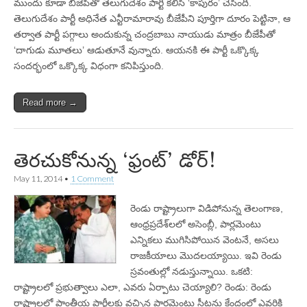
ముందు కూడా బీజేపీతో తెలుగుదేశం పార్టీ కలిసి ‘కాపురం’ చేసింది.
తెలుగుదేశం పార్టీ అధినేత ఎన్టీరామారావు బీజేపీని పూర్తిగా దూరం పెట్టినా, ఆ
తర్వాత పార్టీ పగ్గాలు అందుకున్న చంద్రబాబు నాయుడు మాత్రం బీజేపీతో
‘దాగుడు మూతలు’ ఆడుతూనే వున్నారు. ఆయనకి ఈ పార్టీ ఒక్కొక్క
సందర్భంలో ఒక్కొక్క విధంగా కనిపిస్తుంది.
Read more →
తెరచుకోనున్న ‘ఫ్రంట్‌’ డోర్‌!
May 11, 2014
•
1 Comment
రెండు రాష్ట్రాలుగా విడిపోనున్న తెలంగాణ,
ఆంధ్రప్రదేశ్‌లలో అసెంబ్లీ, పార్లమెంటు
ఎన్నికలు ముగిసిపోయిన వెంటనే, అసలు
రాజకీయాలు మొదలయ్యాయి. ఇవి రెండు
స్రవంతుల్లో నడుస్తున్నాయి. ఒకటి:
రాష్ట్రాలలో ప్రభుత్వాలు ఎలా, ఎవరు ఏర్పాటు చెయ్యాలి? రెండు: రెండు
రాష్ట్రాలలో ప్రాంతీయ పార్టీలకు వచ్చిన పార్లమెంటు సీట్లను కేంద్రంలో ఎవరికి