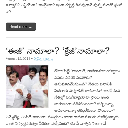
ఇవ్వాలి? ఎన్డీయేకా? కాంగ్రెస్‌కా? ఇంకా గర్భస్త శిశువుగానే వున్న మూడో ఫ్రంట్‌
కా?
Read more →
‘ఈజీ’ నామాలా? ‘క్రేజీ’నామాలా?
August 12, 2013
•
0 Comments
రోజూ పెట్టే ‘నామా’లే, రాజీనామాలయ్యాయి.
ఎవరు ఎవరికి పెడతారు?
అనుమానమేముంది? నేతలు జనానికి
పెడతారు.మట్లాడితే రాజీనామా! అంటే మన
నేతల్లో పదవీవ్యామోహ స్థాయి అంత
దారుణంగా పడిపోయిందా? కుర్చీలన్నా,
అధికారాలన్నా లెక్కలేకుండా పోయిందా?
ఎమ్మెల్యే, ఎంపీలే కాకుండా, మంత్రులు కూడా రాజీనామాలకు దూకేస్తున్నారు.
ఇంత నిస్వార్థపరత్వం వీరికెలా వచ్చేసింది? చూసే వాళ్ళకి నిజంగానే