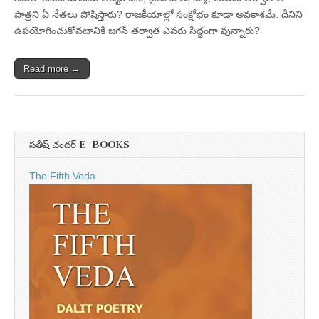
పాత్రని ఏ నేతలు పోషిస్తారు? రాజకీయాల్లో సంక్షోభం కూడా అవకాశమే. దీనిని
ఉపయోగించుకోవటానికి జగన్‌ తర్వాత ఎవరు సిద్ధంగా వున్నారు?
Read more →
సతీష్ చందర్ E-BOOKS
The Fifth Veda