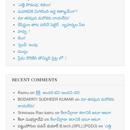
‘ఎత్తి పొడుపు’ కథలు!
మహాకవికి మిగిలింది అర్ధ శతాబ్దమేనా?
మా తరఫున మరొకరు రాయలేరు!
రేపిస్టుల తాట వలిచే సెటైర్ : బృహన్నల పేట
హవ్వ..!
బెంగ
‘ట్రంపే’ ఇంపు
ముల్లు
ప్రేమ దొరికేది తొమ్మిది సైట్ల లో..!
RECENT COMMENTS
Ramu
on
శ్రీశ్రీ: అందరి కవి! అందని రవి!
BODAPATI SUDHEER KUMAR
on
మా తరఫున మరొకరు
రాయలేరు!
Srinivasa Rao katru
on
శీలావీర్రాజు కలానికి ఇటూ అటూ:
శీలా సుభద్రాదేవి
on
శీలావీర్రాజు కలానికి ఇటూ అటూ:
పట్టుపోగుల పవన్ కుమార్ B.tech,(IIPL),(PGDJ)
on
‘ఎత్తి