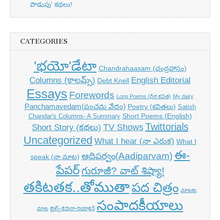
పొడుపు’ కథలు!
CATEGORIES
'భయో'డేటా
Chandrahaasam (చంద్రహాసం)
Columns (కాలమ్స్)
English Editorial
Debt Knell
Essays
Forewords
Long Poems (ధీర్గ కవిత)
My dairy
Panchamavedam(పంచమ వేదం)
Poetry (కవితలు)
Satish
Short Poems (English)
Chandar's Columns- A Summary
Twittorials
TV Shows
Short Story (కథలు)
Uncategorized
What I hear (నా ఎరుక)
What I
ఈ-
ఆదిపర్వం(Aadiparvam)
speak (నా మాట)
పేపర్
గురూజీ? వాట్ శిష్యా!
తకిటతక..తోముతా
పద చిత్రం
మాటకు
సంపాదకీయాలు
మాట
లైట్స్-కెమెరా-రియాక్షన్