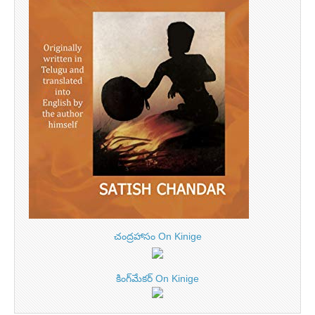
చంద్రహాసం On Kinige
కింగ్‌మేకర్ On Kinige