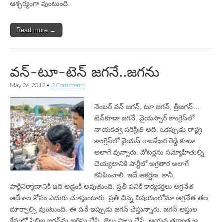
ఆశ్చర్యంగా వుంటుంది.
Read more →
వన్-టూ-టెన్ జగనే..జగను
May 26, 2012
•
3 Comments
నెంబర్ వన్ జగన్‌, టూ జగన్‌, త్రీజగన్‌…
టెన్‌కూడా జగనే. వైయస్సార్‌ కాంగ్రెస్‌లో
నాయకత్వ పరిస్థితి అది. ఒకప్పుడు రాష్ట్ర
కాంగ్రెస్‌లో వైయస్‌ రాజశేఖర రెడ్డి కూడా
అలాగే వున్నారు. వోటర్లను సమ్మోహితుల్ని
చెయ్యటానికి పార్టీలో అగ్రతార అలాగే
కనిపించాలి. ఇదే ఆకర్షణ. కానీ,
పార్టీనిర్మాణానికి ఇది అడ్డంకి అవుతుంది. ప్రతీ పనికీ కార్యకర్తలు అగ్రనేత
ఆదేశాల కోసం ఎదురు చూస్తుంటారు. ప్రతి చిన్న విషయంలోనూ అగ్రనేత తల
దూర్చాల్సి వుంటుంది. ఈ పనే ఇప్పుడు జగన్‌ చేస్తున్నారు. జగన్‌ ఆస్తుల
కేసులో సిబిఐ జగన్‌ను అరెస్టు చేసి, జైలు పాలు చేస్తే, ఆయన తర్వాత ఆ