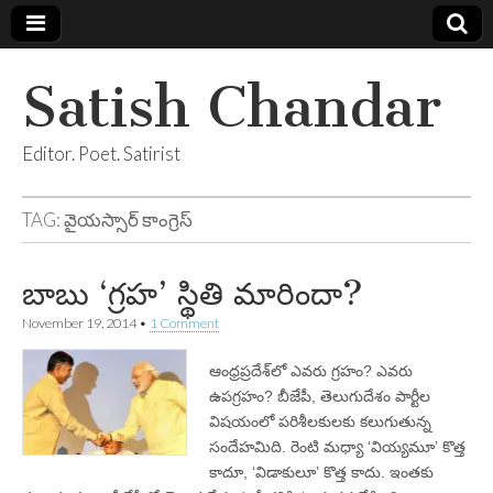
Satish Chandar
Editor. Poet. Satirist
TAG:
వైయస్సార్ కాంగ్రెస్
బాబు ‘గ్రహ’ స్థితి మారిందా?
November 19, 2014
•
1 Comment
ఆంధ్రప్రదేశ్‌లో ఎవరు గ్రహం? ఎవరు
ఉపగ్రహం? బీజేపీ, తెలుగుదేశం పార్టీల
విషయంలో పరిశీలకులకు కలుగుతున్న
సందేహమిది. రెంటి మధ్యా ‘వియ్యమూ’ కొత్త
కాదూ, ‘విడాకులూ’ కొత్త కాదు. ఇంతకు