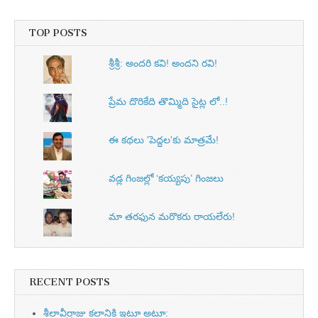
TOP POSTS
శ్రీశ్రీ: అందరి కవి! అందని రవి!
ప్రేమ దొరికేది తొమ్మిది సైట్ల లో..!
ఈ కథలు 'పెద్దల'కు మాత్రమే!
వడ్ల గింజల్లో ‘కయ్యపు’ గింజలు
మా తరఫున మరొకరు రాయలేరు!
RECENT POSTS
శీలావీర్రాజు కలానికి ఇటూ అటూ: