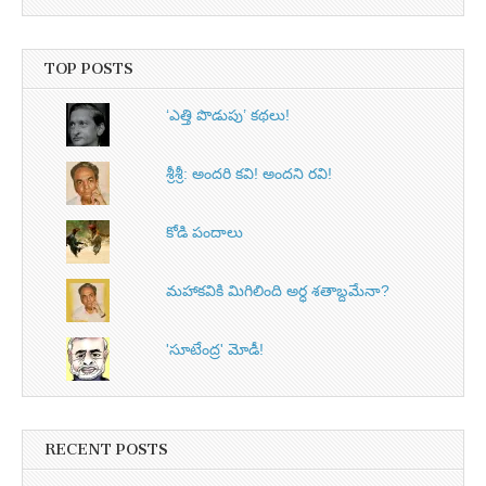
TOP POSTS
‘ఎత్తి పొడుపు’ కథలు!
శ్రీశ్రీ: అందరి కవి! అందని రవి!
కోడి పందాలు
మహాకవికి మిగిలింది అర్ధ శతాబ్దమేనా?
'సూటేంద్ర' మోడీ!
RECENT POSTS