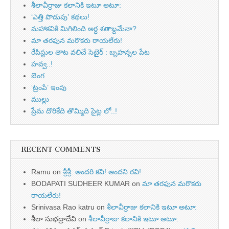
శీలావీర్రాజు కలానికి ఇటూ అటూ:
‘ఎత్తి పొడుపు’ కథలు!
మహాకవికి మిగిలింది అర్ధ శతాబ్దమేనా?
మా తరఫున మరొకరు రాయలేరు!
రేపిస్టుల తాట వలిచే సెటైర్ : బృహన్నల పేట
హవ్వ..!
బెంగ
‘ట్రంపే’ ఇంపు
ముల్లు
ప్రేమ దొరికేది తొమ్మిది సైట్ల లో..!
RECENT COMMENTS
Ramu
on
శ్రీశ్రీ: అందరి కవి! అందని రవి!
BODAPATI SUDHEER KUMAR
on
మా తరఫున మరొకరు
రాయలేరు!
Srinivasa Rao katru
on
శీలావీర్రాజు కలానికి ఇటూ అటూ:
శీలా సుభద్రాదేవి
on
శీలావీర్రాజు కలానికి ఇటూ అటూ: