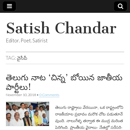
Satish Chandar
Editor. Poet. Satirist
TAG:
వైసీపీ
తెలుగు నాట ‘చిన్న’ బోయిన జాతీయ
పార్టీలు!
November 10, 2018
•
0 Comments
తెలుగు రాష్ట్రాలు వేరయినా, ఒక రాష్ట్రంలోని
రాజకీయాల ప్రభావం మరొక చోట పడుతూనే
వుంది. నాలుగేళ్ళ తర్వాత ఈ ముద్ర మరింత
పెరిగింది. ప్రాంతీయ వైరాలు- నేతల్లో సరేసరి-