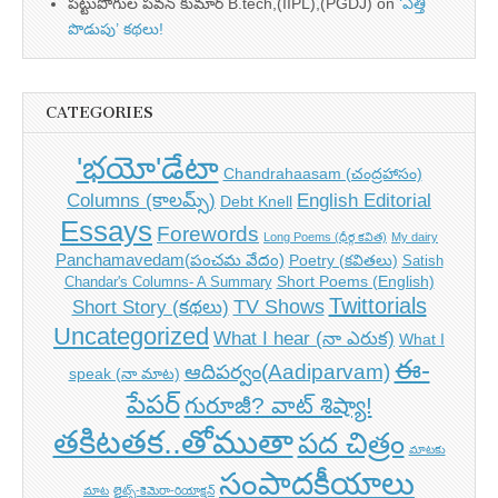
పట్టుపోగుల పవన్ కుమార్ B.tech,(IIPL),(PGDJ)
on
‘ఎత్తి
పొడుపు’ కథలు!
CATEGORIES
'భయో'డేటా
Chandrahaasam (చంద్రహాసం)
Columns (కాలమ్స్)
English Editorial
Debt Knell
Essays
Forewords
Long Poems (ధీర్గ కవిత)
My dairy
Panchamavedam(పంచమ వేదం)
Poetry (కవితలు)
Satish
Short Poems (English)
Chandar's Columns- A Summary
Twittorials
TV Shows
Short Story (కథలు)
Uncategorized
What I hear (నా ఎరుక)
What I
ఈ-
ఆదిపర్వం(Aadiparvam)
speak (నా మాట)
పేపర్
గురూజీ? వాట్ శిష్యా!
తకిటతక..తోముతా
పద చిత్రం
మాటకు
సంపాదకీయాలు
మాట
లైట్స్-కెమెరా-రియాక్షన్