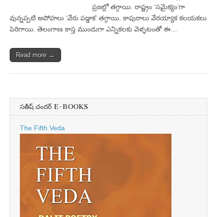
ప్రజల్లో తగ్గాయి. రాష్ట్రం ‘సమైక్యం’గా
వున్నప్పటి అపోహలు ‘వేరు పడ్డాక’ తగ్గాయి. కాపురాలు వేరయ్యాక కలయకలు
పెరిగాయి. తెలంగాణ కాస్త ముందుగా ఎన్నికలకు వెళ్ళటంతో ఈ…
Read more →
సతీష్ చందర్ E-BOOKS
The Fifth Veda