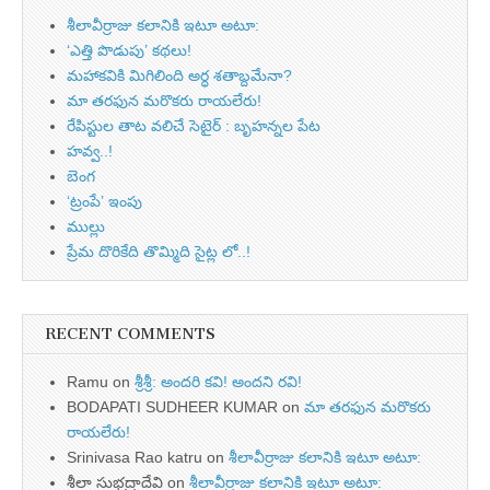
శీలావీర్రాజు కలానికి ఇటూ అటూ:
‘ఎత్తి పొడుపు’ కథలు!
మహాకవికి మిగిలింది అర్ధ శతాబ్దమేనా?
మా తరఫున మరొకరు రాయలేరు!
రేపిస్టుల తాట వలిచే సెటైర్ : బృహన్నల పేట
హవ్వ..!
బెంగ
‘ట్రంపే’ ఇంపు
ముల్లు
ప్రేమ దొరికేది తొమ్మిది సైట్ల లో..!
RECENT COMMENTS
Ramu
on
శ్రీశ్రీ: అందరి కవి! అందని రవి!
BODAPATI SUDHEER KUMAR
on
మా తరఫున మరొకరు
రాయలేరు!
Srinivasa Rao katru
on
శీలావీర్రాజు కలానికి ఇటూ అటూ:
శీలా సుభద్రాదేవి
on
శీలావీర్రాజు కలానికి ఇటూ అటూ: