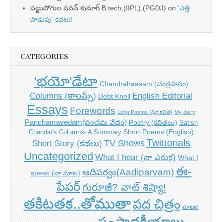
పట్టుపోగుల పవన్ కుమార్ B.tech,(IIPL),(PGDJ)
on
‘ఎత్తి
పొడుపు’ కథలు!
CATEGORIES
'భయో'డేటా
Chandrahaasam (చంద్రహాసం)
Columns (కాలమ్స్)
English Editorial
Debt Knell
Essays
Forewords
Long Poems (ధీర్గ కవిత)
My dairy
Panchamavedam(పంచమ వేదం)
Poetry (కవితలు)
Satish
Short Poems (English)
Chandar's Columns- A Summary
Twittorials
TV Shows
Short Story (కథలు)
Uncategorized
What I hear (నా ఎరుక)
What I
ఈ-
ఆదిపర్వం(Aadiparvam)
speak (నా మాట)
పేపర్
గురూజీ? వాట్ శిష్యా!
తకిటతక..తోముతా
పద చిత్రం
మాటకు
సంపాదకీయాలు