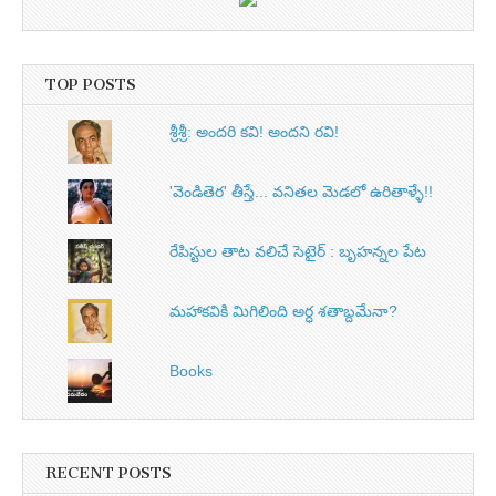
TOP POSTS
శ్రీశ్రీ: అందరి కవి! అందని రవి!
'వెండితెర' తీస్తే... వనితల మెడలో ఉరితాళ్ళే!!
రేపిస్టుల తాట వలిచే సెటైర్ : బృహన్నల పేట
మహాకవికి మిగిలింది అర్ధ శతాబ్దమేనా?
Books
RECENT POSTS