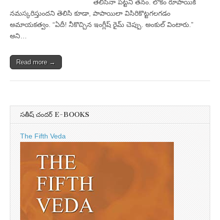
తెలిసినా పట్టని తనం. లోకం రూపాయికి
నమస్కరిస్తుందని తెలిసి కూడా, పాపాయిలా విసిరికొట్టగలగడం
అమాయకత్వం. “ఏదీ! నీకొచ్చిన ఇంగ్లీష్ రైమ్ చెప్పు. అంకుల్ వింటారు.”
అని…
Read more →
సతీష్ చందర్ E-BOOKS
The Fifth Veda