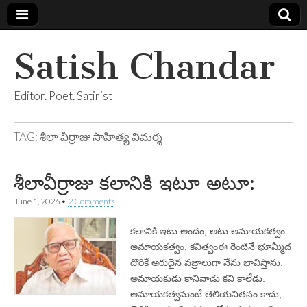
Satish Chandar
Editor. Poet. Satirist
TAG:
శీలా వీర్రాజు సాహిత్య విమర్శ
శీలావీర్రాజు కలానికి ఇటూ అటూ:
June 1, 2026
•
2 Comments
కలానికి ఇటు అందం, అటు అమాయకత్వం
అమాయకత్వం, కవిత్వంఈ రెంటినే భూమ్మీద
దొరికే అరుదైన వజ్రాలుగా నేను భావిస్తాను.
అమాయకుడు కానివాడు కవి కాలేడు.
అమాయకత్వమంటే తెలియనితనం కాదు,