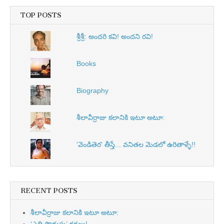
TOP POSTS
శ్రీశ్రీ: అందరి కవి! అందని రవి!
Books
Biography
శీలావీర్రాజు కలానికి ఇటూ అటూ:
'వెండితెర' తీస్తే... వనితల మెడలో ఉరితాళ్ళే!!
RECENT POSTS
శీలావీర్రాజు కలానికి ఇటూ అటూ: