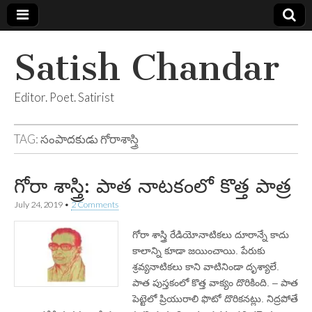
Satish Chandar
Editor. Poet. Satirist
TAG:
సంపాదకుడు గోరాశాస్త్రి
గోరా శాస్త్రి: పాత నాటకంలో కొత్త పాత్ర
July 24, 2019
•
2 Comments
గోరా శాస్త్రి రేడియోనాటికలు దూరాన్నే కాదు
కాలాన్ని కూడా జయించాయి. పేరుకు
శ్రవ్యనాటికలు కాని వాటినిండా దృశ్యాలే.
పాత పుస్తకంలో కొత్త వాక్యం దొరికింది. – పాత
పెట్టెలో ప్రియురాలి ఫొటో దొరికనట్లు. నిద్రపోతే