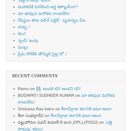
‘ఎత్తి పొడుపు’ కథలు!
మహాకవికి మిగిలింది అర్ధ శతాబ్దమేనా?
మా తరఫున మరొకరు రాయలేరు!
రేపిస్టుల తాట వలిచే సెటైర్ : బృహన్నల పేట
హవ్వ..!
బెంగ
‘ట్రంపే’ ఇంపు
ముల్లు
ప్రేమ దొరికేది తొమ్మిది సైట్ల లో..!
RECENT COMMENTS
Ramu
on
శ్రీశ్రీ: అందరి కవి! అందని రవి!
BODAPATI SUDHEER KUMAR
on
మా తరఫున మరొకరు
రాయలేరు!
Srinivasa Rao katru
on
శీలావీర్రాజు కలానికి ఇటూ అటూ:
శీలా సుభద్రాదేవి
on
శీలావీర్రాజు కలానికి ఇటూ అటూ:
పట్టుపోగుల పవన్ కుమార్ B.tech,(IIPL),(PGDJ)
on
‘ఎత్తి
పొడుపు’ కథలు!