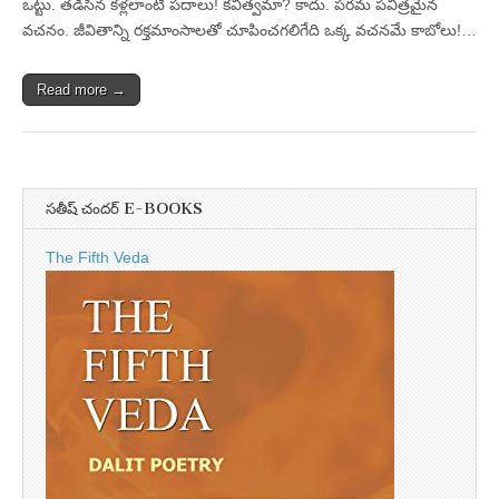
ఒట్టు. తడిసిన కళ్లలాంటి పదాలు! కవిత్వమా? కాదు. పరమ పవిత్రమైన
వచనం. జీవితాన్ని రక్తమాంసాలతో చూపించగలిగేది ఒక్క వచనమే కాబోలు!…
Read more →
సతీష్ చందర్ E-BOOKS
The Fifth Veda