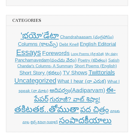
CATEGORIES
'భయో'డేటా
Chandrahaasam (చంద్రహాసం)
Columns (కాలమ్స్)
English Editorial
Debt Knell
Essays
Forewords
Long Poems (ధీర్గ కవిత)
My dairy
Panchamavedam(పంచమ వేదం)
Poetry (కవితలు)
Satish
Short Poems (English)
Chandar's Columns- A Summary
Twittorials
TV Shows
Short Story (కథలు)
Uncategorized
What I hear (నా ఎరుక)
What I
ఈ-
ఆదిపర్వం(Aadiparvam)
speak (నా మాట)
పేపర్
గురూజీ? వాట్ శిష్యా!
తకిటతక..తోముతా
పద చిత్రం
మాటకు
సంపాదకీయాలు
మాట
లైట్స్-కెమెరా-రియాక్షన్