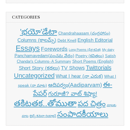
CATEGORIES
'భయో'డేటా
Chandrahaasam (చంద్రహాసం)
Columns (కాలమ్స్)
English Editorial
Debt Knell
Essays
Forewords
Long Poems (ధీర్గ కవిత)
My dairy
Panchamavedam(పంచమ వేదం)
Poetry (కవితలు)
Satish
Short Poems (English)
Chandar's Columns- A Summary
Twittorials
TV Shows
Short Story (కథలు)
Uncategorized
What I hear (నా ఎరుక)
What I
ఈ-
ఆదిపర్వం(Aadiparvam)
speak (నా మాట)
పేపర్
గురూజీ? వాట్ శిష్యా!
తకిటతక..తోముతా
పద చిత్రం
మాటకు
సంపాదకీయాలు
మాట
లైట్స్-కెమెరా-రియాక్షన్