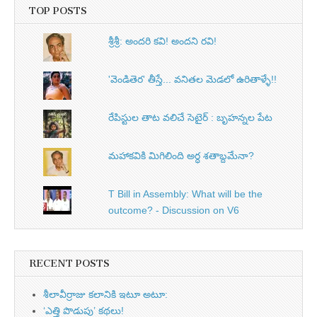
TOP POSTS
శ్రీశ్రీ: అందరి కవి! అందని రవి!
'వెండితెర' తీస్తే... వనితల మెడలో ఉరితాళ్ళే!!
రేపిస్టుల తాట వలిచే సెటైర్ : బృహన్నల పేట
మహాకవికి మిగిలింది అర్ధ శతాబ్దమేనా?
T Bill in Assembly: What will be the
outcome? - Discussion on V6
RECENT POSTS
శీలావీర్రాజు కలానికి ఇటూ అటూ:
‘ఎత్తి పొడుపు’ కథలు!