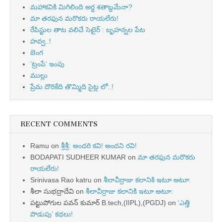
మహాకవికి మిగిలింది అర్ధ శతాబ్దమేనా?
మా తరఫున మరొకరు రాయలేరు!
రేపిస్టుల తాట వలిచే సెటైర్ : బృహన్నల పేట
హవ్వ..!
బెంగ
‘ట్రంపే’ ఇంపు
ముల్లు
ప్రేమ దొరికేది తొమ్మిది సైట్ల లో..!
RECENT COMMENTS
Ramu
on
శ్రీశ్రీ: అందరి కవి! అందని రవి!
BODAPATI SUDHEER KUMAR
on
మా తరఫున మరొకరు
రాయలేరు!
Srinivasa Rao katru
on
శీలావీర్రాజు కలానికి ఇటూ అటూ:
శీలా సుభద్రాదేవి
on
శీలావీర్రాజు కలానికి ఇటూ అటూ:
పట్టుపోగుల పవన్ కుమార్ B.tech,(IIPL),(PGDJ)
on
‘ఎత్తి
పొడుపు’ కథలు!