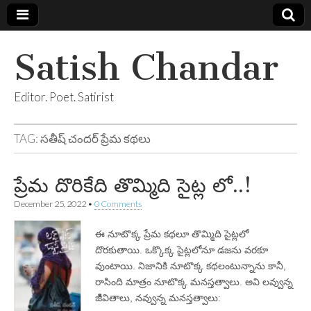
Satish Chandar
Editor. Poet. Satirist
TAG:
సతీష్ చందర్ ప్రేమ కథలు
ప్రేమ దొరికేది తొమ్మిది సైట్ల లో..!
December 25, 2022
•
0 Comments
ఈ నూటొక్క ప్రేమ కథలూ తొమ్మిది సైట్లలో
దొరకుతాయి. ఒక్కొక్క సైట్లలోనూ డజను వరకూ
వుంటాయి. నిజానికి నూటొక్క కథలంటున్నాను కానీ,
రాసింది మాత్రం నూటొక్క మనస్తత్వాలు. అవి లవ్వున్న
జీివితాలు, నవ్వున్న మనస్తత్వాలు: