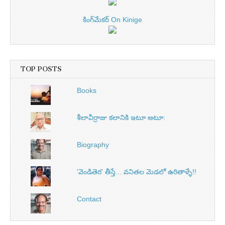
కింగ్‌మేకర్ On Kinige
TOP POSTS
Books
శీలావీర్రాజు కలానికి ఇటూ అటూ:
Biography
'వెండితెర' తీస్తే... వనితల మెడలో ఉరితాళ్ళే!!
Contact