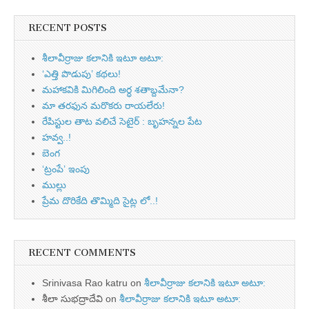
RECENT POSTS
శీలావీర్రాజు కలానికి ఇటూ అటూ:
‘ఎత్తి పొడుపు’ కథలు!
మహాకవికి మిగిలింది అర్ధ శతాబ్దమేనా?
మా తరఫున మరొకరు రాయలేరు!
రేపిస్టుల తాట వలిచే సెటైర్ : బృహన్నల పేట
హవ్వ..!
బెంగ
‘ట్రంపే’ ఇంపు
ముల్లు
ప్రేమ దొరికేది తొమ్మిది సైట్ల లో..!
RECENT COMMENTS
Srinivasa Rao katru
on
శీలావీర్రాజు కలానికి ఇటూ అటూ:
శీలా సుభద్రాదేవి
on
శీలావీర్రాజు కలానికి ఇటూ అటూ: