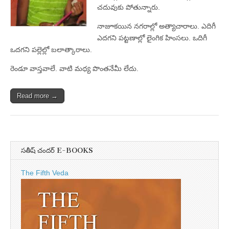
చదువుకు పోతున్నారు.
నాజూకయిన నగరాల్లో అత్యాచారాలు. ఎదిగీ
ఎదగని పట్టణాల్లో లైంగిక హింసలు. ఒదిగీ
ఒదగని పల్లెల్లో బలాత్కారాలు.
రెండూ వాస్తవాలే. వాటి మధ్య పొంతనేమీ లేదు.
Read more →
సతీష్ చందర్ E-BOOKS
The Fifth Veda