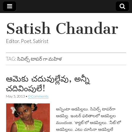
Satish Chandar
Editor. Poet. Satirist
TAG:
సివిల్స్ టాపర్ గా మహిళ
ఆమెకు చదువుల్లేవు, అన్నీ
చదివింపులే!
May 5, 2013
•
0 Comments
అన్నింటా ఆడపిల్లలు. సివిల్స్‌ టాపర్‌గా
ఆడపిల్ల. ఇంటర్‌ ఫలితాలలో ఆడపిల్లల
ముందంజ. ‘క్యాట్‌’లో ఆడపిల్లలు. ‘నీట్‌’లో
ఆడపిల్లలు. ఎటు చూసినా ఆడపిల్లలే