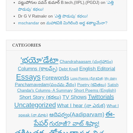
పట్టుపోగుల పవన్ కుమార్ B.tech,(IIPL),(PGDJ)
on
‘ఎత్తి
పొడుపు’ కథలు!
Dr G V Ratnakr
on
‘ఎత్తి పొడుపు’ కథలు!
mschandar
on
మహాకవికి మిగిలింది అర్ధ శతాబ్దమేనా?
CATEGORIES
'భయో'డేటా
Chandrahaasam (చంద్రహాసం)
Columns (కాలమ్స్)
English Editorial
Debt Knell
Essays
Forewords
Long Poems (ధీర్గ కవిత)
My dairy
Panchamavedam(పంచమ వేదం)
Poetry (కవితలు)
Satish
Short Poems (English)
Chandar's Columns- A Summary
Twittorials
TV Shows
Short Story (కథలు)
Uncategorized
What I hear (నా ఎరుక)
What I
ఈ-
ఆదిపర్వం(Aadiparvam)
speak (నా మాట)
పేపర్
గురూజీ? వాట్ శిష్యా!