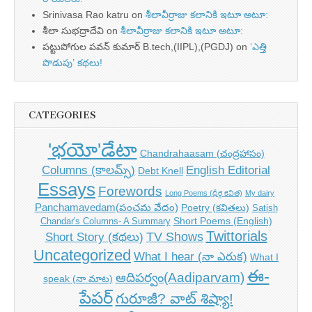
Srinivasa Rao katru
on
శీలావీర్రాజు కలానికి ఇటూ అటూ:
శీలా సుభద్రాదేవి
on
శీలావీర్రాజు కలానికి ఇటూ అటూ:
పట్టుపోగుల పవన్ కుమార్ B.tech,(IIPL),(PGDJ)
on
‘ఎత్తి
పొడుపు’ కథలు!
CATEGORIES
'భయో'డేటా
Chandrahaasam (చంద్రహాసం)
Columns (కాలమ్స్)
English Editorial
Debt Knell
Essays
Forewords
Long Poems (ధీర్గ కవిత)
My dairy
Panchamavedam(పంచమ వేదం)
Poetry (కవితలు)
Satish
Short Poems (English)
Chandar's Columns- A Summary
Twittorials
TV Shows
Short Story (కథలు)
Uncategorized
What I hear (నా ఎరుక)
What I
ఈ-
ఆదిపర్వం(Aadiparvam)
speak (నా మాట)
పేపర్
గురూజీ? వాట్ శిష్యా!