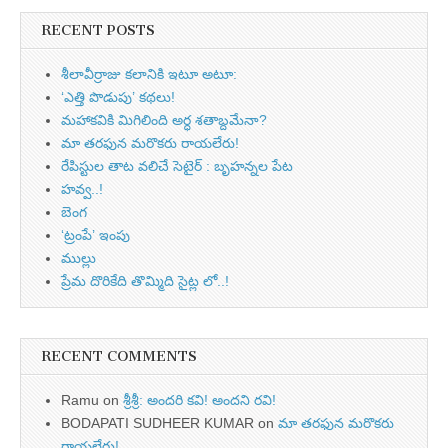
RECENT POSTS
శీలావీర్రాజు కలానికి ఇటూ అటూ:
‘ఎత్తి పొడుపు’ కథలు!
మహాకవికి మిగిలింది అర్ధ శతాబ్దమేనా?
మా తరఫున మరొకరు రాయలేరు!
రేపిస్టుల తాట వలిచే సెటైర్ : బృహన్నల పేట
హవ్వ..!
బెంగ
‘ట్రంపే’ ఇంపు
ముల్లు
ప్రేమ దొరికేది తొమ్మిది సైట్ల లో..!
RECENT COMMENTS
Ramu
on
శ్రీశ్రీ: అందరి కవి! అందని రవి!
BODAPATI SUDHEER KUMAR
on
మా తరఫున మరొకరు
రాయలేరు!