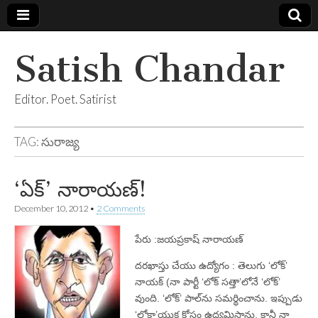
Satish Chandar
Editor. Poet. Satirist
TAG:
సురాజ్య
‘ఏక్‌’ నారాయణ్‌!
December 10, 2012
•
2 Comments
పేరు :జయప్రకాష్‌ నారాయణ్‌
దరఖాస్తు చేయు ఉద్యోగం : తెలుగు ‘లోక్‌’
నాయక్‌ (నా పార్టీ ‘లోక్‌ సత్తా’లోనే ‘లోక్‌’
వుంది. ‘లోక్‌’ పాల్‌ను సమర్థించాను. ఇప్పుడు
‘లోకా’యుక్త కోసం ఉద్యమిస్తాను. కానీ నా