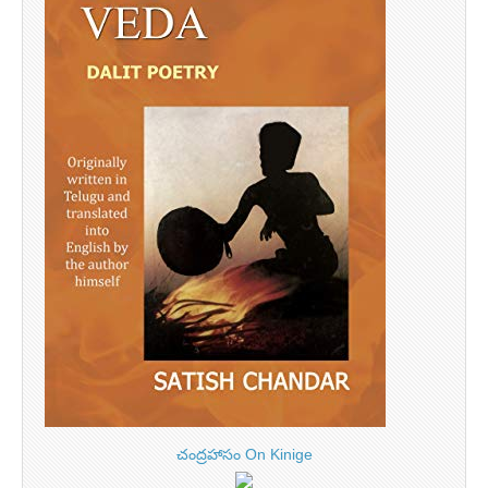
చంద్రహాసం On Kinige