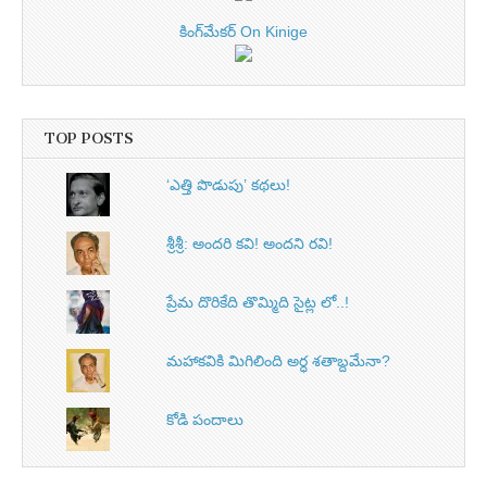
కింగ్‌మేకర్ On Kinige
TOP POSTS
‘ఎత్తి పొడుపు’ కథలు!
శ్రీశ్రీ: అందరి కవి! అందని రవి!
ప్రేమ దొరికేది తొమ్మిది సైట్ల లో..!
మహాకవికి మిగిలింది అర్ధ శతాబ్దమేనా?
కోడి పందాలు