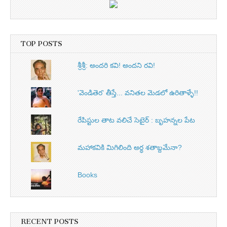
TOP POSTS
శ్రీశ్రీ: అందరి కవి! అందని రవి!
'వెండితెర' తీస్తే... వనితల మెడలో ఉరితాళ్ళే!!
రేపిస్టుల తాట వలిచే సెటైర్ : బృహన్నల పేట
మహాకవికి మిగిలింది అర్ధ శతాబ్దమేనా?
Books
RECENT POSTS