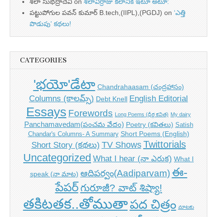
శీలా సుభద్రాదేవి
on
శీలావీర్రాజు కలానికి ఇటూ అటూ:
పట్టుపోగుల పవన్ కుమార్ B.tech,(IIPL),(PGDJ)
on
‘ఎత్తి
పొడుపు’ కథలు!
CATEGORIES
'భయో'డేటా
Chandrahaasam (చంద్రహాసం)
Columns (కాలమ్స్)
English Editorial
Debt Knell
Essays
Forewords
Long Poems (ధీర్గ కవిత)
My dairy
Panchamavedam(పంచమ వేదం)
Poetry (కవితలు)
Satish
Short Poems (English)
Chandar's Columns- A Summary
Twittorials
TV Shows
Short Story (కథలు)
Uncategorized
What I hear (నా ఎరుక)
What I
ఈ-
ఆదిపర్వం(Aadiparvam)
speak (నా మాట)
పేపర్
గురూజీ? వాట్ శిష్యా!
తకిటతక..తోముతా
పద చిత్రం
మాటకు