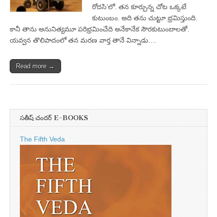
రోదసి’లో. తన కూర్చున్న చోట ఒక్కటే
కుటుంబం. అది తను చుట్టూ భ్రమిస్తుంది.
కానీ తాను అనునిత్యమూ పరిభ్రమించేది అనేకానేక సౌరకుటుంబాలతో.
యవ్వన తొలిపాదంలో తన మరణ వార్త తానే విన్నాడు.…
Read more →
సతీష్ చందర్ E-BOOKS
The Fifth Veda