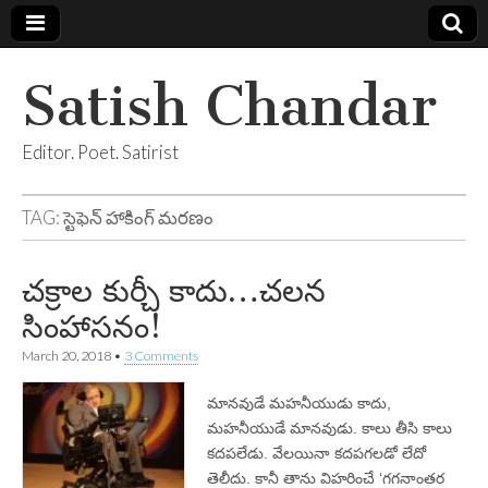
Satish Chandar
Editor. Poet. Satirist
TAG:
స్టెఫెన్ హాకింగ్ మరణం
చక్రాల కుర్చీ కాదు…చలన
సింహాసనం!
March 20, 2018
•
3 Comments
మానవుడే మహనీయుడు కాదు,
మహనీయుడే మానవుడు. కాలు తీసి కాలు
కదపలేడు. వేలయినా కదపగలడో లేదో
తెలీదు. కానీ తాను విహరించే ‘గగనాంతర