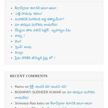
శీలావీర్రాజు కలానికి ఇటూ అటూ:
‘ఎత్తి పొడుపు’ కథలు!
మహాకవికి మిగిలింది అర్ధ శతాబ్దమేనా?
మా తరఫున మరొకరు రాయలేరు!
రేపిస్టుల తాట వలిచే సెటైర్ : బృహన్నల పేట
హవ్వ..!
బెంగ
‘ట్రంపే’ ఇంపు
ముల్లు
ప్రేమ దొరికేది తొమ్మిది సైట్ల లో..!
RECENT COMMENTS
Ramu
on
శ్రీశ్రీ: అందరి కవి! అందని రవి!
BODAPATI SUDHEER KUMAR
on
మా తరఫున మరొకరు
రాయలేరు!
Srinivasa Rao katru
on
శీలావీర్రాజు కలానికి ఇటూ అటూ: