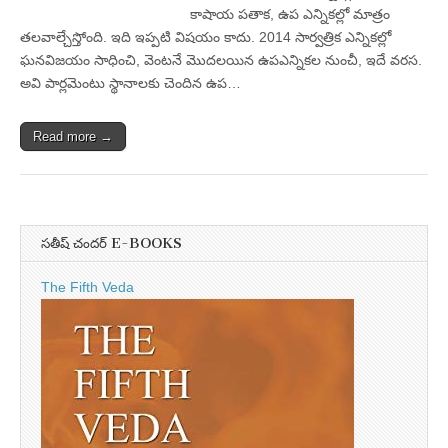
కాషాయ పతాక, ఉప ఎన్నికల్లో మాత్రం
తలవాల్చేస్తోంది. ఇది ఇప్పటి విషయం కాదు. 2014 సార్వత్రిక ఎన్నికల్లో
ఘనవిజయం సాధించి, వెంటనే మొదలయిన ఉపఎన్నికల నుంచీ, ఇదే వరస.
అవి పార్లమెంటు స్థానాలకు చెందిన ఉప…
Read more →
సతీష్ చందర్ E-BOOKS
The Fifth Veda