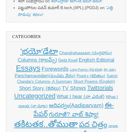
శీలా సుభద్రాదేవి
on
శీలావీర్రాజు కలానికి ఇటూ అటూ:
పట్టుపోగుల పవన్ కుమార్ B.tech,(IIPL),(PGDJ)
on
‘ఎత్తి
పొడుపు’ కథలు!
CATEGORIES
'భయో'డేటా
Chandrahaasam (చంద్రహాసం)
Columns (కాలమ్స్)
English Editorial
Debt Knell
Essays
Forewords
Long Poems (ధీర్గ కవిత)
My dairy
Panchamavedam(పంచమ వేదం)
Poetry (కవితలు)
Satish
Short Poems (English)
Chandar's Columns- A Summary
Twittorials
TV Shows
Short Story (కథలు)
Uncategorized
What I hear (నా ఎరుక)
What I
ఈ-
ఆదిపర్వం(Aadiparvam)
speak (నా మాట)
పేపర్
గురూజీ? వాట్ శిష్యా!
తకిటతక..తోముతా
పద చిత్రం
మాటకు