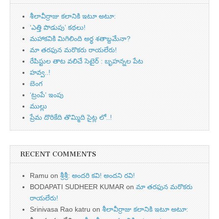
శీలావీర్రాజు కలానికి ఇటూ అటూ:
‘ఎత్తి పొడుపు’ కథలు!
మహాకవికి మిగిలింది అర్ధ శతాబ్దమేనా?
మా తరఫున మరొకరు రాయలేరు!
రేపిస్టుల తాట వలిచే సెటైర్ : బృహన్నల పేట
హవ్వ..!
బెంగ
‘ట్రంపే’ ఇంపు
ముల్లు
ప్రేమ దొరికేది తొమ్మిది సైట్ల లో..!
RECENT COMMENTS
Ramu
on
శ్రీశ్రీ: అందరి కవి! అందని రవి!
BODAPATI SUDHEER KUMAR
on
మా తరఫున మరొకరు
రాయలేరు!
Srinivasa Rao katru
on
శీలావీర్రాజు కలానికి ఇటూ అటూ: