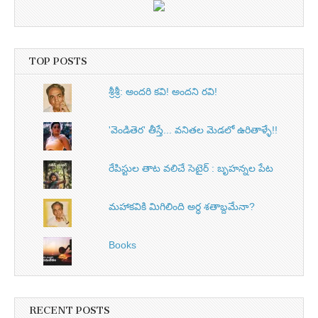
TOP POSTS
శ్రీశ్రీ: అందరి కవి! అందని రవి!
'వెండితెర' తీస్తే... వనితల మెడలో ఉరితాళ్ళే!!
రేపిస్టుల తాట వలిచే సెటైర్ : బృహన్నల పేట
మహాకవికి మిగిలింది అర్ధ శతాబ్దమేనా?
Books
RECENT POSTS