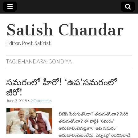
Satish Chandar
Editor. Poet. Satirist
TAG:
BHANDARA-GONDIYA
సమరంలో హీరో! ‘ఉప’సమరంలో
జీరో!
June 3, 2018
•
2 Comments
బీజేపీ పెరుగుతోందా? తరుగుతోందా? పెరిగి
తరుగుతోందా? ఈ పార్టీకి ‘సమరం’
అనుకూలించినట్లుగా, ‘ఉప సమరం’
అనుకూలించటంలేదు. ఎన్నికల్లో రెపరపలాడే