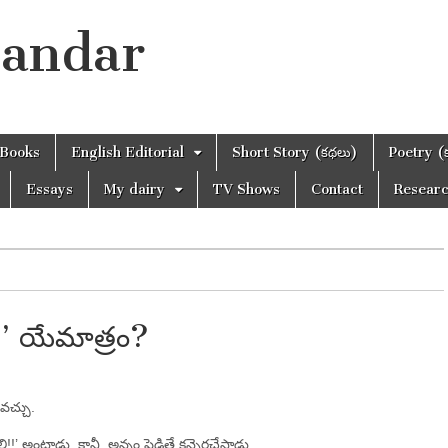
handar
Books
English Editorial
Short Story (కథలు)
Poetry (
Essays
My dairy
TV Shows
Contact
Resear
’ యేమాత్రం?
ావచ్చు.
!!’ అంటాడు. కానీ, అన్నం పెడితే కన్నెర్రచేస్తాడు.