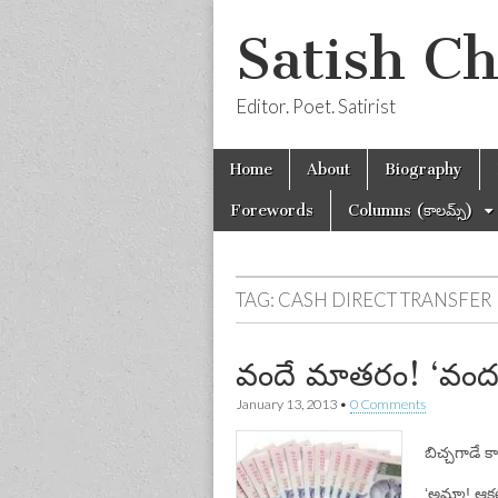
Satish C
Editor. Poet. Satirist
Skip
Main
Home
About
Biography
to
menu
content
Forewords
Columns (కాలమ్స్)
TAG:
CASH DIRECT TRANSFER
వందే మాతరం! ‘వంద
January 13, 2013
•
0 Comments
బిచ్చగాడే క
‘అమ్మా! ఆకలి