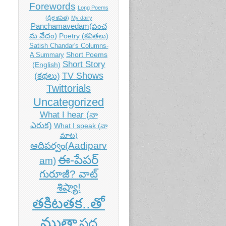
Forewords
Long Poems
(ధీర్గ కవిత)
My dairy
Panchamavedam(పంచ
మ వేదం)
Poetry (కవితలు)
Satish Chandar's Columns-
Short Poems
A Summary
Short Story
(English)
TV Shows
(కథలు)
Twittorials
Uncategorized
What I hear (నా
ఎరుక)
What I speak (నా
మాట)
ఆదిపర్వం(Aadiparv
ఈ-పేపర్
am)
గురూజీ? వాట్
శిష్యా!
తకిటతక..తో
ముతా
పద