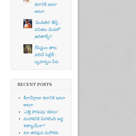
కలానికి ఇటూ
అటూ:
'వెండితెర' తీస్తే...
వనితల మెడలో
ఉరితాళ్ళే!!
రేపిస్టుల తాట
వలిచే సెటైర్ :
బృహన్నల పేట
RECENT POSTS
శీలావీర్రాజు కలానికి ఇటూ
అటూ:
‘ఎత్తి పొడుపు’ కథలు!
మహాకవికి మిగిలింది అర్ధ
శతాబ్దమేనా?
మా తరఫున మరొకరు