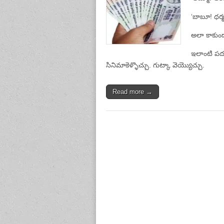
‘బాబూ! ధర్మ
అలా కాకుండా
ఇలాంటి పదుల
సినిమాకెళ్ళొచ్చు. గుట్కా వెయ్యొచ్చు.
Read more →