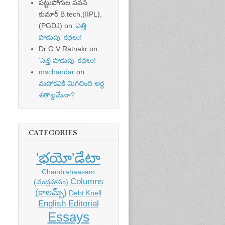
పట్టుపోగుల పవన్
కుమార్ B.tech,(IIPL),
(PGDJ)
on
‘ఎత్తి
పొడుపు’ కథలు!
Dr G V Ratnakr
on
‘ఎత్తి పొడుపు’ కథలు!
mschandar
on
మహాకవికి మిగిలింది అర్ధ
శతాబ్దమేనా?
CATEGORIES
'భయో'డేటా
Chandrahaasam
Columns
(చంద్రహాసం)
(కాలమ్స్)
Debt Knell
English Editorial
Essays