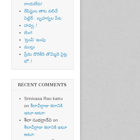
రాయలేరు!
రేపిస్టుల తాట వలిచే
సెటైర్ : బృహన్నల పేట
హవ్వ..!
బెంగ
‘ట్రంపే’ ఇంపు
ముల్లు
ప్రేమ దొరికేది తొమ్మిది సైట్ల
లో..!
RECENT COMMENTS
Srinivasa Rao katru
on
శీలావీర్రాజు కలానికి
ఇటూ అటూ:
శీలా సుభద్రాదేవి
on
శీలావీర్రాజు కలానికి ఇటూ
అటూ: