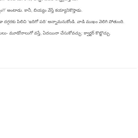
ం!!’ అంటాడు. కానీ, బియ్యం వేస్తే కయ్యానికొస్తాడు.
 దగ్గరకు పిలిచి ‘ఇదిగో పది’ అన్నామనుకోండి. వాడి ముఖం వెలిగి పోతుంది.
ు- మూడోనాలుగో వస్తే, ఏదయినా చేసుకోవచ్చు: క్వార్టర్‌ కొట్టొచ్చు.