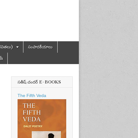
కవితలు)
సంపాదకీయాలు
ch
సతీష్ చందర్ E-BOOKS
The Fifth Veda