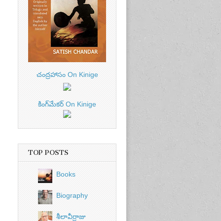
చంద్రహాసం On Kinige
కింగ్‌మేకర్ On Kinige
TOP POSTS
Books
Biography
శీలావీర్రాజు