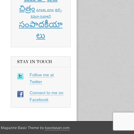
చిత్రం
మాటకు మాట
లైట్స్-
కెమెరా-రియాక్షన్
సంపాదకీయా
లు
STAY IN TOUCH
Follow me at
Twitter
Connect to me on
Facebook
 Magazine Basic Theme by
bavotasan.com
.