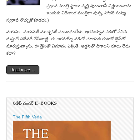
ప్రధాన మంత్రి స్థాయి వ్యక్తి వుండాలనీ నిర్ణయించాను.
ఇందుకు విదేశాంగ మంత్రిగా వున్న, సోదరి సుష్మా
స్వరాజ్‌ నొచ్చుకోకూడదు.)
వయసు : వయసుకీ ముచ్చటకీ సంబంధంలేదు. ఇరవయ్యవ పడిలో వేసిన
దుస్తులే పదేపదే వేసేవాణ్ణి. ఈ అరవయ్యే పడిలో చూడండి గంటకో డ్రెస్‌తో
మారుస్తున్నాను. ఈ డ్రెస్‌తో విమానం ఎక్కితే, అడ్రస్‌తో దిగాలని రూలు లేదు
కదా?
Read more →
సతీష్ చందర్ E-BOOKS
The Fifth Veda