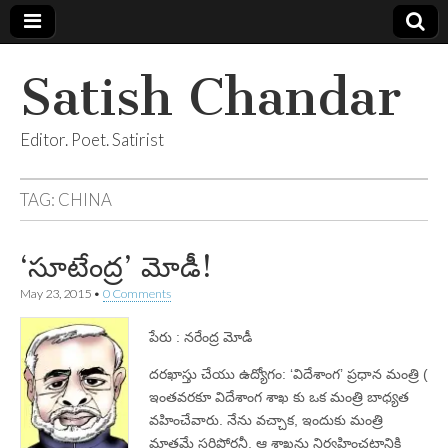
Satish Chandar
Editor. Poet. Satirist
TAG:
CHINA
‘సూటేంద్ర’ మోడీ!
May 23, 2015
•
0 Comments
పేరు : నరేంద్ర మోడీ
దరఖాస్తు చేయు ఉద్యోగం: ‘విదేశాంగ’ ప్రధాన మంత్రి (
ఇంతవరకూ విదేశాంగ శాఖ కు ఒక మంత్రి బాధ్యత
వహించేవారు. నేను వచ్చాక, ఇందుకు మంత్రి
మాత్రమే సరిపోరనీ, ఆ శాఖను నిర్వహించటానికి