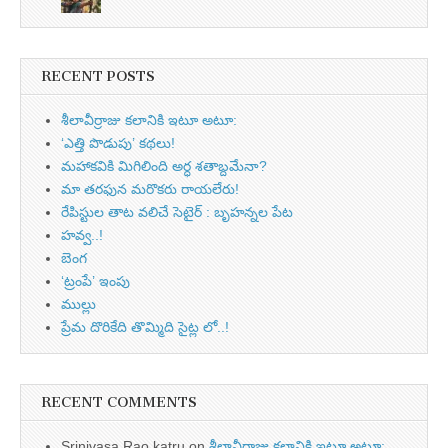
RECENT POSTS
శీలావీర్రాజు కలానికి ఇటూ అటూ:
‘ఎత్తి పొడుపు’ కథలు!
మహాకవికి మిగిలింది అర్ధ శతాబ్దమేనా?
మా తరఫున మరొకరు రాయలేరు!
రేపిస్టుల తాట వలిచే సెటైర్ : బృహన్నల పేట
హవ్వ..!
బెంగ
‘ట్రంపే’ ఇంపు
ముల్లు
ప్రేమ దొరికేది తొమ్మిది సైట్ల లో..!
RECENT COMMENTS
Srinivasa Rao katru
on
శీలావీర్రాజు కలానికి ఇటూ అటూ: