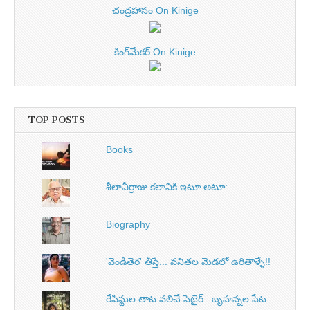
చంద్రహాసం On Kinige
కింగ్‌మేకర్ On Kinige
TOP POSTS
Books
శీలావీర్రాజు కలానికి ఇటూ అటూ:
Biography
'వెండితెర' తీస్తే... వనితల మెడలో ఉరితాళ్ళే!!
రేపిస్టుల తాట వలిచే సెటైర్ : బృహన్నల పేట