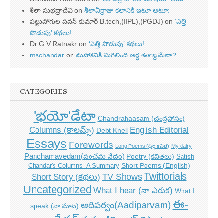
శీలా సుభద్రాదేవి
on
శీలావీర్రాజు కలానికి ఇటూ అటూ:
పట్టుపోగుల పవన్ కుమార్ B.tech,(IIPL),(PGDJ)
on
‘ఎత్తి
పొడుపు’ కథలు!
Dr G V Ratnakr
on
‘ఎత్తి పొడుపు’ కథలు!
mschandar
on
మహాకవికి మిగిలింది అర్ధ శతాబ్దమేనా?
CATEGORIES
'భయో'డేటా
Chandrahaasam (చంద్రహాసం)
Columns (కాలమ్స్)
English Editorial
Debt Knell
Essays
Forewords
Long Poems (ధీర్గ కవిత)
My dairy
Panchamavedam(పంచమ వేదం)
Poetry (కవితలు)
Satish
Short Poems (English)
Chandar's Columns- A Summary
Twittorials
TV Shows
Short Story (కథలు)
Uncategorized
What I hear (నా ఎరుక)
What I
ఈ-
ఆదిపర్వం(Aadiparvam)
speak (నా మాట)