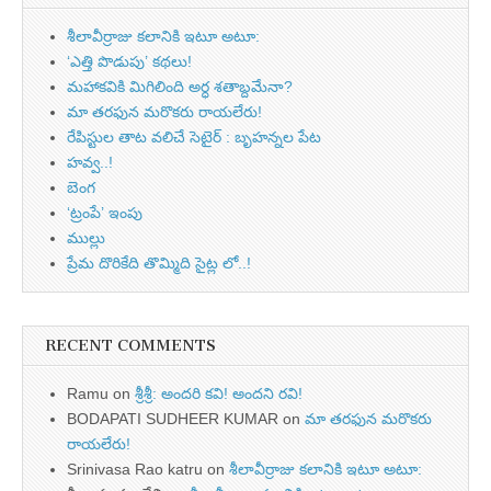
శీలావీర్రాజు కలానికి ఇటూ అటూ:
‘ఎత్తి పొడుపు’ కథలు!
మహాకవికి మిగిలింది అర్ధ శతాబ్దమేనా?
మా తరఫున మరొకరు రాయలేరు!
రేపిస్టుల తాట వలిచే సెటైర్ : బృహన్నల పేట
హవ్వ..!
బెంగ
‘ట్రంపే’ ఇంపు
ముల్లు
ప్రేమ దొరికేది తొమ్మిది సైట్ల లో..!
RECENT COMMENTS
Ramu
on
శ్రీశ్రీ: అందరి కవి! అందని రవి!
BODAPATI SUDHEER KUMAR
on
మా తరఫున మరొకరు
రాయలేరు!
Srinivasa Rao katru
on
శీలావీర్రాజు కలానికి ఇటూ అటూ: