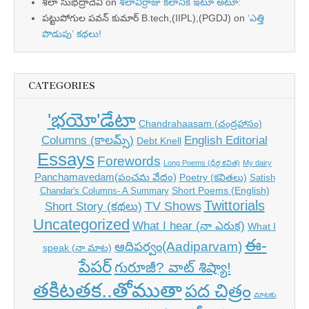
శీలా సుభద్రాదేవి
on
శీలావీర్రాజు కలానికి ఇటూ అటూ:
పట్టుపోగుల పవన్ కుమార్ B.tech,(IIPL),(PGDJ)
on
‘ఎత్తి
పొడుపు’ కథలు!
CATEGORIES
'భయో'డేటా
Chandrahaasam (చంద్రహాసం)
Columns (కాలమ్స్)
English Editorial
Debt Knell
Essays
Forewords
Long Poems (ధీర్గ కవిత)
My dairy
Panchamavedam(పంచమ వేదం)
Poetry (కవితలు)
Satish
Short Poems (English)
Chandar's Columns- A Summary
Twittorials
TV Shows
Short Story (కథలు)
Uncategorized
What I hear (నా ఎరుక)
What I
ఈ-
ఆదిపర్వం(Aadiparvam)
speak (నా మాట)
పేపర్
గురూజీ? వాట్ శిష్యా!
తకిటతక..తోముతా
పద చిత్రం
మాటకు