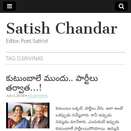
Satish Chandar
Editor. Poet. Satirist
TAG:
D.SRIVINAS
కుటుంబాలే ముందు.. పార్టీలు
తర్వాత…!
July 1, 2018
•
6 Comments
కుటుంబం ఒక్కటే, పార్టీలు వేరు. ఇలా అంటే
ఒకప్పుడు నమ్మేవారు. కానీ ఇప్పుడు
నమ్మడం మానేశారు. ఎందుకంటే ఇప్పుడు
కుటుంబాలే పార్టీలయిపోయాయి. ఉమ్మడి