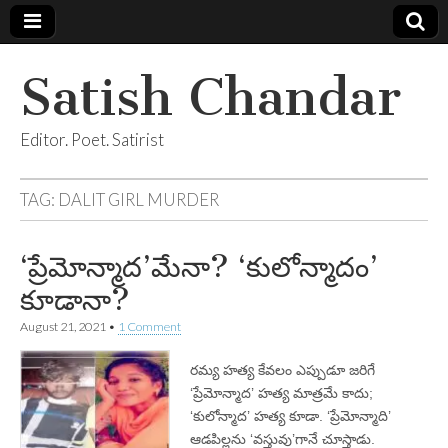
Satish Chandar
Editor. Poet. Satirist
TAG:
DALIT GIRL MURDER
‘ప్రేమోన్మాద’మేనా? ‘కులోన్మాదం’
కూడానా?
August 21, 2021
•
1 Comment
రమ్య హత్య కేవలం ఎప్పుడూ జరిగే
‘ప్రేమోన్మాద’ హత్య మాత్రమే కాదు;
‘కులోన్మాద’ హత్య కూడా. ‘ప్రేమోన్మాది’
ఆడపిల్లను ‘వస్తువు’గానే చూస్తాడు.