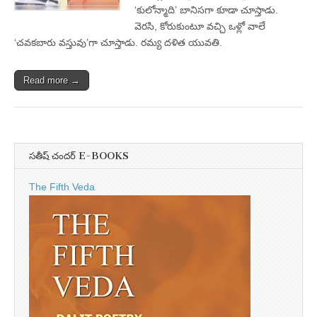
‘కులోన్మాది’ బానిసగా కూడా చూస్తాడు.
వెరసి, కోరుకుంటూ వచ్చి ఒళ్లో వాలే
‘చవకబారు వస్తువు’గా చూస్తాడు. రమ్య దళిత యువతి.
Read more →
సతీష్ చందర్ E-BOOKS
The Fifth Veda