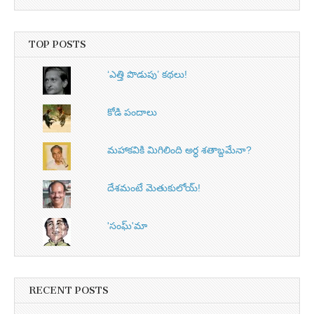
TOP POSTS
‘ఎత్తి పొడుపు’ కథలు!
కోడి పందాలు
మహాకవికి మిగిలింది అర్ధ శతాబ్దమేనా?
దేశమంటే మెతుకులోయ్‌!
'సంఘ్'మా
RECENT POSTS