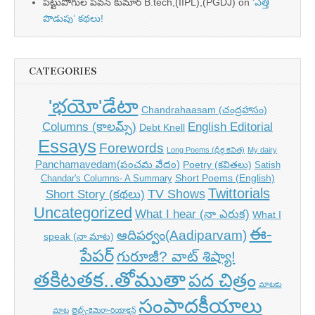
పట్టుపోగుల పవన్ కుమార్ B.tech,(IIPL),(PGDJ)
on
‘ఎత్తి
పొడుపు’ కథలు!
CATEGORIES
'భయో'డేటా
Chandrahaasam (చంద్రహాసం)
Columns (కాలమ్స్)
English Editorial
Debt Knell
Essays
Forewords
Long Poems (ధీర్గ కవిత)
My dairy
Panchamavedam(పంచమ వేదం)
Poetry (కవితలు)
Satish
Short Poems (English)
Chandar's Columns- A Summary
Twittorials
TV Shows
Short Story (కథలు)
Uncategorized
What I hear (నా ఎరుక)
What I
ఈ-
ఆదిపర్వం(Aadiparvam)
speak (నా మాట)
పేపర్
గురూజీ? వాట్ శిష్యా!
తకిటతక..తోముతా
పద చిత్రం
మాటకు
సంపాదకీయాలు
మాట
లైట్స్-కెమెరా-రియాక్షన్