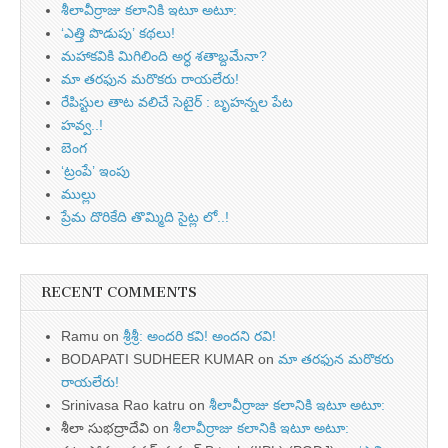
శీలావీర్రాజు కలానికి ఇటూ అటూ:
‘ఎత్తి పొడుపు’ కథలు!
మహాకవికి మిగిలింది అర్ధ శతాబ్దమేనా?
మా తరఫున మరొకరు రాయలేరు!
రేపిస్టుల తాట వలిచే సెటైర్ : బృహన్నల పేట
హవ్వ..!
బెంగ
‘ట్రంపే’ ఇంపు
ముల్లు
ప్రేమ దొరికేది తొమ్మిది సైట్ల లో..!
RECENT COMMENTS
Ramu
on
శ్రీశ్రీ: అందరి కవి! అందని రవి!
BODAPATI SUDHEER KUMAR
on
మా తరఫున మరొకరు
రాయలేరు!
Srinivasa Rao katru
on
శీలావీర్రాజు కలానికి ఇటూ అటూ:
శీలా సుభద్రాదేవి
on
శీలావీర్రాజు కలానికి ఇటూ అటూ: