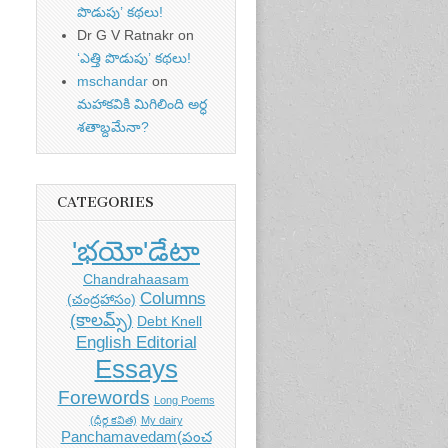
పొడుపు’ కథలు!
Dr G V Ratnakr
on
‘ఎత్తి పొడుపు’ కథలు!
mschandar
on
మహాకవికి మిగిలింది అర్ధ
శతాబ్దమేనా?
CATEGORIES
'భయో'డేటా
Chandrahaasam
Columns
(చంద్రహాసం)
(కాలమ్స్)
Debt Knell
English Editorial
Essays
Forewords
Long Poems
(ధీర్గ కవిత)
My dairy
Panchamavedam(పంచ