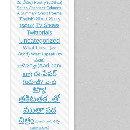
మ వేదం)
Poetry (కవితలు)
Satish Chandar's Columns-
Short Poems
A Summary
Short Story
(English)
TV Shows
(కథలు)
Twittorials
Uncategorized
What I hear (నా
ఎరుక)
What I speak (నా
మాట)
ఆదిపర్వం(Aadiparv
ఈ-పేపర్
am)
గురూజీ? వాట్
శిష్యా!
తకిటతక..తో
ముతా
పద
చిత్రం
మాటకు మాట
లైట్స్-
కెమెరా-రియాక్షన్