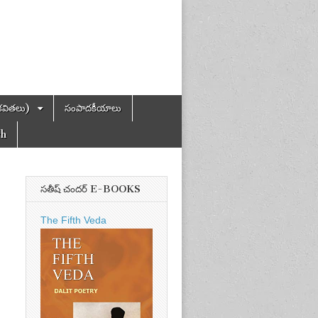
కవితలు)
సంపాదకీయాలు
ch
సతీష్ చందర్ E-BOOKS
The Fifth Veda