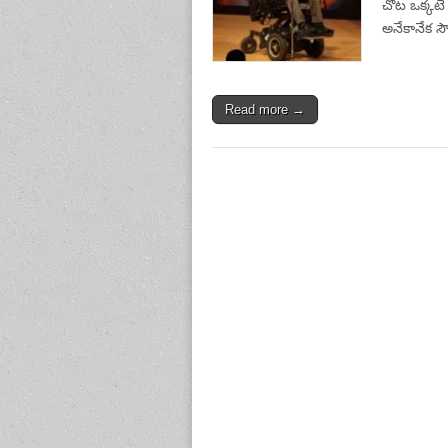
చోట ఒక్కటే
అనేకానేక 
Read more →