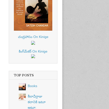
చంద్రహాసం On Kinige
కింగ్‌మేకర్ On Kinige
TOP POSTS
Books
శీలావీర్రాజు
కలానికి ఇటూ
అటూ: