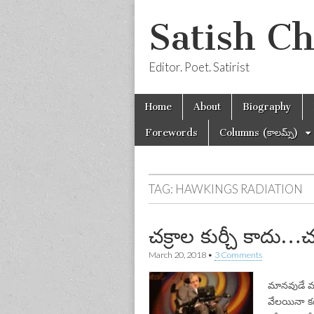
Satish C
Editor. Poet. Satirist
Skip
Main
Home
About
Biography
to
menu
content
Forewords
Columns (కాలమ్స్)
TAG:
HAWKINGS RADIATION
చక్రాల కుర్చీ కాదు
March 20, 2018
•
3 Comments
మానవుడే మ
వేలయినా కద