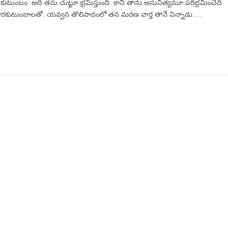
 కుటుంబం. అది తను చుట్టూ భ్రమిస్తుంది. కానీ తాను అనునిత్యమూ పరిభ్రమించేది
సౌరకుటుంబాలతో. యవ్వన తొలిపాదంలో తన మరణ వార్త తానే విన్నాడు.…