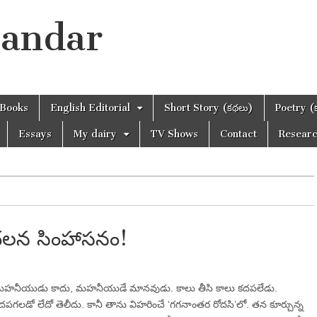
handar
Books
English Editorial
Short Story (కథలు)
Poetry (
Essays
My dairy
TV Shows
Contact
Resear
…చలన సింహాసనం!
హనీయుడు కాదు, మహనీయుడే మానవుడు. కాలు తీసి కాలు కదపలేడు.
పగలడో లేదో తెలీదు. కానీ తాను విహరించే ‘గగనాంతర రోదసి’లో. తన కూర్చున్న