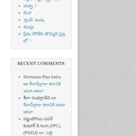
హవ్వ..!
బెంగ
‘ట్రంపే’ ఇంపు
ముల్లు
ప్రేమ దొరికేది తొమ్మిది సైట్ల
లో..!
RECENT COMMENTS
Srinivasa Rao katru
on
శీలావీర్రాజు కలానికి
ఇటూ అటూ:
శీలా సుభద్రాదేవి
on
శీలావీర్రాజు కలానికి ఇటూ
అటూ:
పట్టుపోగుల పవన్
కుమార్ B.tech,(IIPL),
(PGDJ)
on
‘ఎత్తి