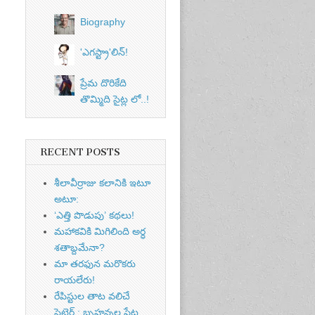
Biography
'ఎగస్ట్రా'లిన్‌!
ప్రేమ దొరికేది
తొమ్మిది సైట్ల లో..!
RECENT POSTS
శీలావీర్రాజు కలానికి ఇటూ
అటూ:
‘ఎత్తి పొడుపు’ కథలు!
మహాకవికి మిగిలింది అర్ధ
శతాబ్దమేనా?
మా తరఫున మరొకరు
రాయలేరు!
రేపిస్టుల తాట వలిచే
సెటైర్ : బృహన్నల పేట