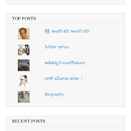
TOP POSTS
శ్రీశ్రీ: అందరి కవి! అందని రవి!
సినిమా ‘జూ‘లు
ఆడితప్పని లంచగొండులు!
చాసో పసివాడు కూడా..!
Biography
RECENT POSTS