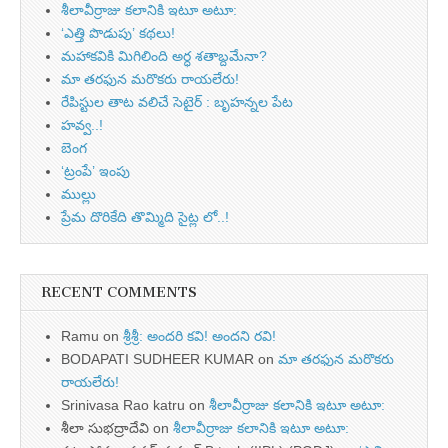
శీలావీర్రాజు కలానికి ఇటూ అటూ:
‘ఎత్తి పొడుపు’ కథలు!
మహాకవికి మిగిలింది అర్ధ శతాబ్దమేనా?
మా తరఫున మరొకరు రాయలేరు!
రేపిస్టుల తాట వలిచే సెటైర్ : బృహన్నల పేట
హవ్వ..!
బెంగ
‘ట్రంపే’ ఇంపు
ముల్లు
ప్రేమ దొరికేది తొమ్మిది సైట్ల లో..!
RECENT COMMENTS
Ramu
on
శ్రీశ్రీ: అందరి కవి! అందని రవి!
BODAPATI SUDHEER KUMAR
on
మా తరఫున మరొకరు
రాయలేరు!
Srinivasa Rao katru
on
శీలావీర్రాజు కలానికి ఇటూ అటూ:
శీలా సుభద్రాదేవి
on
శీలావీర్రాజు కలానికి ఇటూ అటూ: