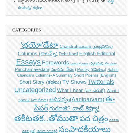
పట్టుపోగుల పవన్ కుమార్ B.tech,(IIPL),(PGDJ)
on
‘ఎత్తి
పొడుపు’ కథలు!
CATEGORIES
'భయో'డేటా
Chandrahaasam (చంద్రహాసం)
Columns (కాలమ్స్)
English Editorial
Debt Knell
Essays
Forewords
Long Poems (ధీర్గ కవిత)
My dairy
Panchamavedam(పంచమ వేదం)
Poetry (కవితలు)
Satish
Short Poems (English)
Chandar's Columns- A Summary
Twittorials
TV Shows
Short Story (కథలు)
Uncategorized
What I hear (నా ఎరుక)
What I
ఈ-
ఆదిపర్వం(Aadiparvam)
speak (నా మాట)
పేపర్
గురూజీ? వాట్ శిష్యా!
తకిటతక..తోముతా
పద చిత్రం
మాటకు
సంపాదకీయాలు
మాట
లైట్స్-కెమెరా-రియాక్షన్