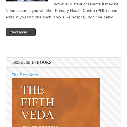
however distant or remote it may be.
None assures you whether Primary Health Centre (PHC) does
exist. If you find one such look- alike hospital, don’t be panic
Read more →
సతీష్ చందర్ E-BOOKS
The Fifth Veda