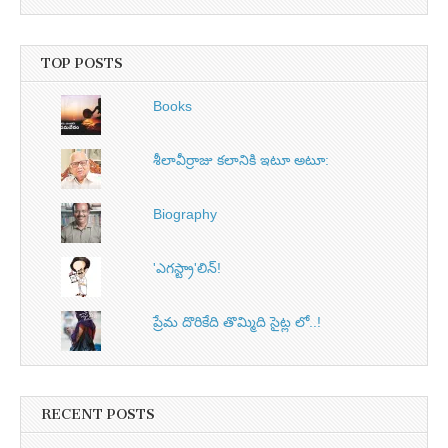
TOP POSTS
Books
శీలావీర్రాజు కలానికి ఇటూ అటూ:
Biography
'ఎగస్ట్రా'లిన్‌!
ప్రేమ దొరికేది తొమ్మిది సైట్ల లో..!
RECENT POSTS