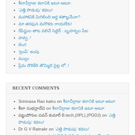
శీలావీర్రాజు కలానికి ఇటూ అటూ:
‘ఎత్తి పొడుపు’ కథలు!
మహాకవికి మిగిలింది అర్ధ శతాబ్దమేనా?
మా తరఫున మరొకరు రాయలేరు!
రేపిస్టుల తాట వలిచే సెటైర్ : బృహన్నల పేట
హవ్వ..!
బెంగ
‘ట్రంపే’ ఇంపు
ముల్లు
ప్రేమ దొరికేది తొమ్మిది సైట్ల లో..!
RECENT COMMENTS
Srinivasa Rao katru
on
శీలావీర్రాజు కలానికి ఇటూ అటూ:
శీలా సుభద్రాదేవి
on
శీలావీర్రాజు కలానికి ఇటూ అటూ:
పట్టుపోగుల పవన్ కుమార్ B.tech,(IIPL),(PGDJ)
on
‘ఎత్తి
పొడుపు’ కథలు!
Dr G V Ratnakr
on
‘ఎత్తి పొడుపు’ కథలు!