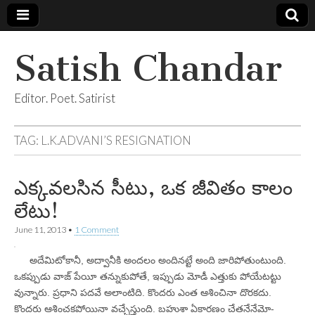
Satish Chandar
Editor. Poet. Satirist
TAG:
L.K.ADVANI’S RESIGNATION
ఎక్కవలసిన సీటు, ఒక జీవితం కాలం
లేటు!
June 11, 2013
•
1 Comment
అదేమిటోకానీ, అద్వానీకి అందలం అందినట్టే అంది జారిపోతుంటుంది.
ఒకప్పుడు వాజ్‌ పేయీ తన్నుకుపోతే, ఇప్పుడు మోడీ ఎత్తుకు పోయేటట్టు
వున్నారు. ప్రధాని పదవే అలాంటిది. కొందరు ఎంత ఆశించినా దొరకదు.
కొందరు ఆశించకపోయినా వచ్చేస్తుంది. బహుశా ఏకారణం చేతనేనేమో-