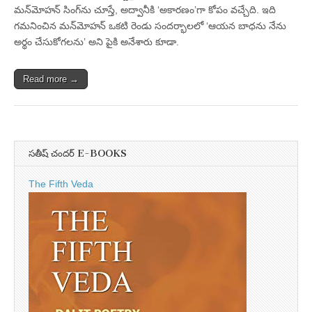
మన్‌మోహన్‌ సింగ్‌ను చూస్తే, అద్వానీకి ‘అకారణం’గా కోపం వచ్చేది. ఇది
గమనించిన మన్‌మోహన్‌ ఒకటి రెండు సందర్భాలలో ‘ఆయన బాధను నేను
అర్థం చేసుకోగలను’ అని పైకి అనేశారు కూడా.
Read more →
సతీష్ చందర్ E-BOOKS
The Fifth Veda