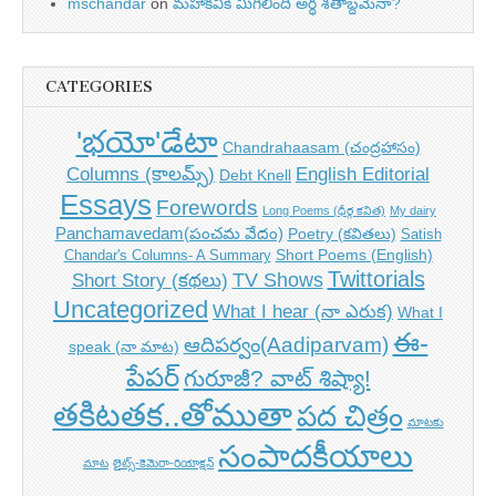
mschandar
on
మహాకవికి మిగిలింది అర్ధ శతాబ్దమేనా?
CATEGORIES
'భయో'డేటా
Chandrahaasam (చంద్రహాసం)
Columns (కాలమ్స్)
English Editorial
Debt Knell
Essays
Forewords
Long Poems (ధీర్గ కవిత)
My dairy
Panchamavedam(పంచమ వేదం)
Poetry (కవితలు)
Satish
Short Poems (English)
Chandar's Columns- A Summary
Twittorials
TV Shows
Short Story (కథలు)
Uncategorized
What I hear (నా ఎరుక)
What I
ఈ-
ఆదిపర్వం(Aadiparvam)
speak (నా మాట)
పేపర్
గురూజీ? వాట్ శిష్యా!
తకిటతక..తోముతా
పద చిత్రం
మాటకు
సంపాదకీయాలు
మాట
లైట్స్-కెమెరా-రియాక్షన్