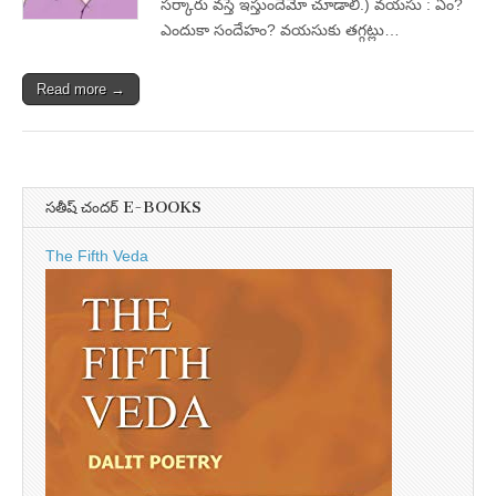
సర్కారు వస్తే ఇస్తుందేమో చూడాలి.) వయసు : ఏం?
ఎందుకా సందేహం? వయసుకు తగ్గట్లు…
Read more →
సతీష్ చందర్ E-BOOKS
The Fifth Veda