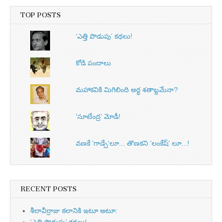
TOP POSTS
‘ఎత్తి పొడుపు’ కథలు!
కోడి పందాలు
మహాకవికి మిగిలింది అర్ధ శతాబ్దమేనా?
'సూటేంద్ర' మోడీ!
వణకే 'గాడ్సే'లూ... తొణకని 'లంకేష్‌' లూ...!
RECENT POSTS
శీలావీర్రాజు కలానికి ఇటూ అటూ: