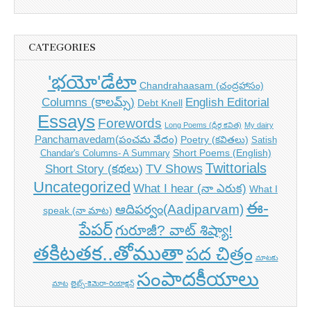
CATEGORIES
'భయో'డేటా
Chandrahaasam (చంద్రహాసం)
Columns (కాలమ్స్)
English Editorial
Debt Knell
Essays
Forewords
Long Poems (ధీర్గ కవిత)
My dairy
Panchamavedam(పంచమ వేదం)
Poetry (కవితలు)
Satish
Short Poems (English)
Chandar's Columns- A Summary
Twittorials
TV Shows
Short Story (కథలు)
Uncategorized
What I hear (నా ఎరుక)
What I
ఈ-
ఆదిపర్వం(Aadiparvam)
speak (నా మాట)
పేపర్
గురూజీ? వాట్ శిష్యా!
తకిటతక..తోముతా
పద చిత్రం
మాటకు
సంపాదకీయాలు
మాట
లైట్స్-కెమెరా-రియాక్షన్