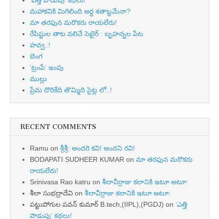
‘ఎత్తి పొడుపు’ కథలు!
మహాకవికి మిగిలింది అర్ధ శతాబ్దమేనా?
మా తరఫున మరొకరు రాయలేరు!
రేపిస్టుల తాట వలిచే సెటైర్ : బృహన్నల పేట
హవ్వ..!
బెంగ
‘ట్రంపే’ ఇంపు
ముల్లు
ప్రేమ దొరికేది తొమ్మిది సైట్ల లో..!
RECENT COMMENTS
Ramu
on
శ్రీశ్రీ: అందరి కవి! అందని రవి!
BODAPATI SUDHEER KUMAR
on
మా తరఫున మరొకరు
రాయలేరు!
Srinivasa Rao katru
on
శీలావీర్రాజు కలానికి ఇటూ అటూ:
శీలా సుభద్రాదేవి
on
శీలావీర్రాజు కలానికి ఇటూ అటూ:
పట్టుపోగుల పవన్ కుమార్ B.tech,(IIPL),(PGDJ)
on
‘ఎత్తి
పొడుపు’ కథలు!