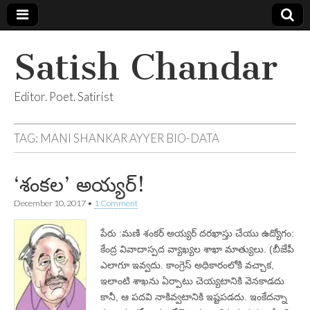
Satish Chandar
Editor. Poet. Satirist
TAG:
MANI SHANKAR AYYER BIO-DATA
‘శంకల’ అయ్యర్‌!
December 10, 2017
•
1 Comment
పేరు :మణి శంకర్‌ అయ్యర్‌ దరఖాస్తు చేయు ఉద్యోగం:
కేంద్ర వివాదాస్పద వ్యాఖ్యల శాఖా మాత్యులు. (బీజేపీ
ఎలాగూ ఇవ్వదు. కాంగ్రెస్‌ అధికారంలోకి వచ్చాక,
ఇలాంటి శాఖను ఏర్పాటు చెయ్యటానికి వెనకాడదు
కానీ, ఆ పదవి నాకివ్వటానికి ఇష్టపడదు. ఇంకేదన్నా