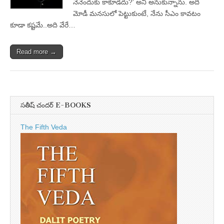
నేనెందుకు కాకూడదు?’ అని అనుకున్నాను. అది
మోడీ మనసులో పెట్టుకుంటే, నేను సీఎం కావటం
కూడా కష్టమే..అది వేరే…
Read more →
సతీష్ చందర్ E-BOOKS
The Fifth Veda