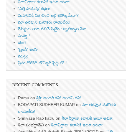
శీలావీర్రాజు కలానికి ఇటూ అటూ:
‘ఎత్తి పొడుపు’ కథలు!
మహాకవికి మిగిలింది అర్ధ శతాబ్దమేనా?
మా తరఫున మరొకరు రాయలేరు!
రేపిస్టుల తాట వలిచే సెటైర్ : బృహన్నల పేట
హవ్వ..!
బెంగ
‘ట్రంపే’ ఇంపు
ముల్లు
ప్రేమ దొరికేది తొమ్మిది సైట్ల లో..!
RECENT COMMENTS
Ramu
on
శ్రీశ్రీ: అందరి కవి! అందని రవి!
BODAPATI SUDHEER KUMAR
on
మా తరఫున మరొకరు
రాయలేరు!
Srinivasa Rao katru
on
శీలావీర్రాజు కలానికి ఇటూ అటూ:
శీలా సుభద్రాదేవి
on
శీలావీర్రాజు కలానికి ఇటూ అటూ:
పట్టుపోగుల పవన్ కుమార్ B.tech,(IIPL),(PGDJ)
on
‘ఎత్తి