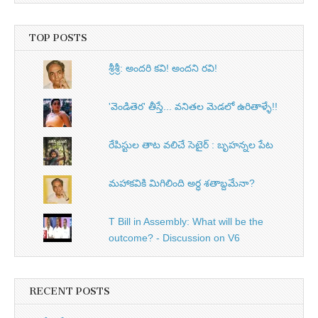
TOP POSTS
శ్రీశ్రీ: అందరి కవి! అందని రవి!
'వెండితెర' తీస్తే... వనితల మెడలో ఉరితాళ్ళే!!
రేపిస్టుల తాట వలిచే సెటైర్ : బృహన్నల పేట
మహాకవికి మిగిలింది అర్ధ శతాబ్దమేనా?
T Bill in Assembly: What will be the
outcome? - Discussion on V6
RECENT POSTS