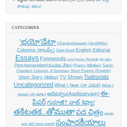
పొడుపు’ కథలు!
CATEGORIES
'భయో'డేటా
Chandrahaasam (చంద్రహాసం)
Columns (కాలమ్స్)
English Editorial
Debt Knell
Essays
Forewords
Long Poems (ధీర్గ కవిత)
My dairy
Panchamavedam(పంచమ వేదం)
Poetry (కవితలు)
Satish
Short Poems (English)
Chandar's Columns- A Summary
Twittorials
TV Shows
Short Story (కథలు)
Uncategorized
What I hear (నా ఎరుక)
What I
ఈ-
ఆదిపర్వం(Aadiparvam)
speak (నా మాట)
పేపర్
గురూజీ? వాట్ శిష్యా!
తకిటతక..తోముతా
పద చిత్రం
మాటకు
సంపాదకీయాలు
మాట
లైట్స్-కెమెరా-రియాక్షన్