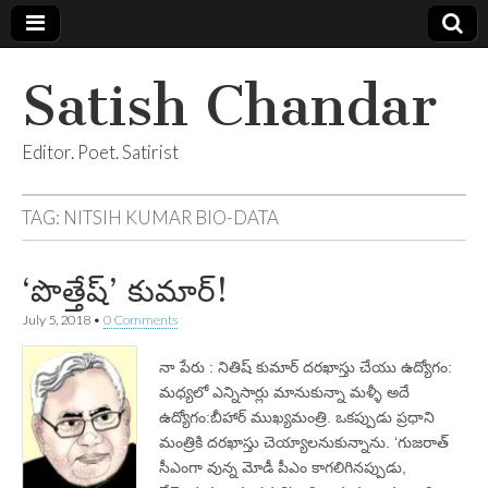
Satish Chandar
Editor. Poet. Satirist
TAG:
NITSIH KUMAR BIO-DATA
‘పొత్తేష్‌’ కుమార్‌!
July 5, 2018
•
0 Comments
నా పేరు : నితిష్‌ కుమార్‌ దరఖాస్తు చేయు ఉద్యోగం:
మధ్యలో ఎన్నిసార్లు మానుకున్నా మళ్ళీ అదే
ఉద్యోగం:బీహార్‌ ముఖ్యమంత్రి. ఒకప్పుడు ప్రధాని
మంత్రికి దరఖాస్తు చెయ్యాలనుకున్నాను. ‘గుజరాత్‌
సీఎంగా వున్న మోడీ పీఎం కాగలిగినప్పుడు,