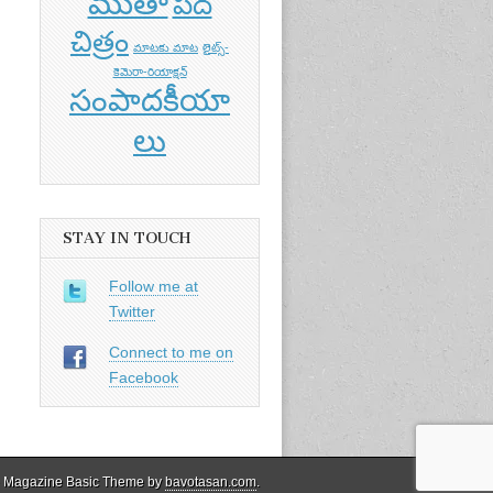
ముతా
పద
చిత్రం
మాటకు మాట
లైట్స్-
కెమెరా-రియాక్షన్
సంపాదకీయా
లు
STAY IN TOUCH
Follow me at
Twitter
Connect to me on
Facebook
 Magazine Basic Theme by
bavotasan.com
.