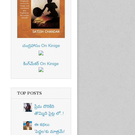
చంద్రహాసం On Kinige
కింగ్‌మేకర్ On Kinige
TOP POSTS
ప్రేమ దొరికేది
తొమ్మిది సైట్ల లో..!
ఈ కథలు
'పెద్దల'కు మాత్రమే!