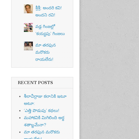
శ్రీశ్రీ: అందరి కవి!
అందని రవి!
వడ్ల గింజల్లో
‘కయ్యపు’ గింజలు
మా తరఫున
మరొకరు
రాయలేరు!
RECENT POSTS
శీలావీర్రాజు కలానికి ఇటూ
అటూ:
‘ఎత్తి పొడుపు’ కథలు!
మహాకవికి మిగిలింది అర్ధ
శతాబ్దమేనా?
మా తరఫున మరొకరు
రాయలేరు!