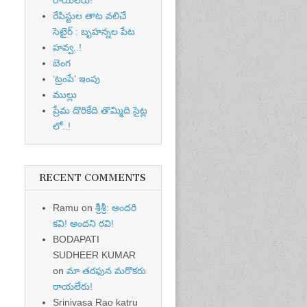
రేపిస్టుల తాట వలిచే
సెటైర్ : బృహన్నల పేట
హవ్వ..!
బెంగ
‘ట్రంపే’ ఇంపు
ముల్లు
ప్రేమ దొరికేది తొమ్మిది సైట్ల
లో..!
RECENT COMMENTS
Ramu
on
శ్రీశ్రీ: అందరి
కవి! అందని రవి!
BODAPATI
SUDHEER KUMAR
on
మా తరఫున మరొకరు
రాయలేరు!
Srinivasa Rao katru