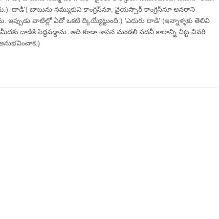
.) ‘దాడి'( బాబును నమ్ముకుని కాంగ్రెస్‌నూ, వైయస్సార్‌ కాంగ్రెస్‌నూ అనరాని
 ఇప్పుడు వాటిల్లో ఏదో ఒకటి ద్కియ్యేట్టుంది.) ‘ఎదురు దాడి’ (ఇన్నాళ్ళకు తెలివి
మీదకు దాడికి సిధ్ధపడ్డాను. అది కూడా శాసన మండలి పదవీ కాలాన్ని చిట్ట చివరి
 అనుభవించాక.)