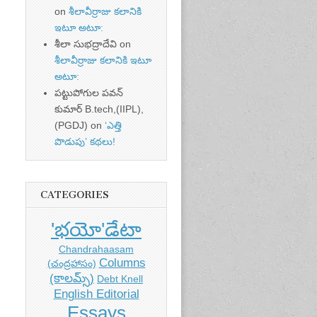
on
శీలావీర్రాజు కలానికి
ఇటూ అటూ:
శీలా సుభద్రాదేవి
on
శీలావీర్రాజు కలానికి ఇటూ
అటూ:
పట్టుపోగుల పవన్
కుమార్ B.tech,(IIPL),
(PGDJ)
on
‘ఎత్తి
పొడుపు’ కథలు!
CATEGORIES
'భయో'డేటా
Chandrahaasam
Columns
(చంద్రహాసం)
(కాలమ్స్)
Debt Knell
English Editorial
Essays