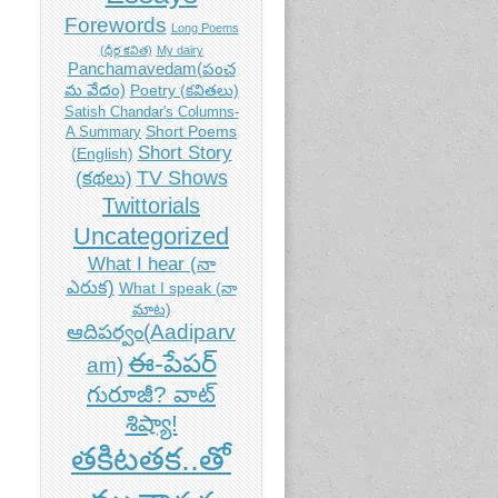
Forewords
Long Poems
(ధీర్గ కవిత)
My dairy
Panchamavedam(పంచ
మ వేదం)
Poetry (కవితలు)
Satish Chandar's Columns-
Short Poems
A Summary
Short Story
(English)
TV Shows
(కథలు)
Twittorials
Uncategorized
What I hear (నా
ఎరుక)
What I speak (నా
మాట)
ఆదిపర్వం(Aadiparv
ఈ-పేపర్
am)
గురూజీ? వాట్
శిష్యా!
తకిటతక..తో