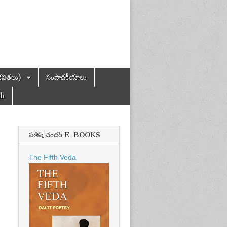
కవితలు)
సంపాదకీయాలు
ch
సతీష్ చందర్ E-BOOKS
The Fifth Veda