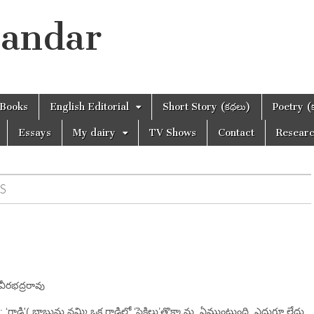
handar
Books
English Editorial
Short Story (కథలు)
Poetry (
Essays
My dairy
TV Shows
Contact
Resear
S
 వీరభద్రరావు
 : ‘గాడి'( బాబును నమ్మి ఒక గాడిలో ‘సైకిలు’తొక్కాను. ఏముంటుంది. ఎదుగూ లేదు.