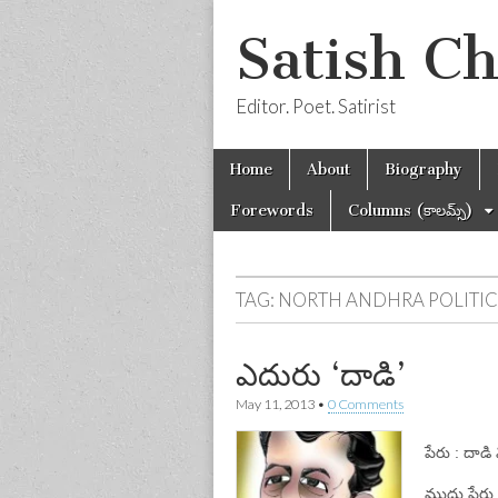
Satish C
Editor. Poet. Satirist
Skip
Main
Home
About
Biography
to
menu
content
Forewords
Columns (కాలమ్స్)
TAG:
NORTH ANDHRA POLITIC
ఎదురు ‘దాడి’
May 11, 2013
•
0 Comments
పేరు : దాడి
ముద్దు పేరు