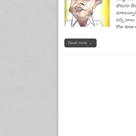
బొదుగూ లేదు
మాటలన్నాను.
వచ్చి బాబు 
రోజు కూడా
Read more →