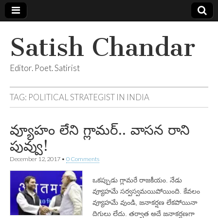
Satish Chandar
Editor. Poet. Satirist
TAG:
POLITICAL STRATEGIST IN INDIA
వ్యూహం లేని గ్లామర్‌.. వాసన రాని
పువ్వు!
December 12, 2017
•
0 Comments
ఒకప్పుడు గ్లామరే రాజకీయం. నేడు
వ్యూహమే సర్వస్వమయిపోయింది. కేవలం
వ్యూహమే వుండి, జనాకర్షణ లేకపోయినా
దిగులు లేదు. తర్వాత అదే జనాకర్షణగా