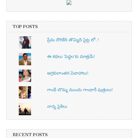
TOP POSTS
ప్రేమ దొరికేది తొమ్మిది సైట్ల లో..!
ఈ కథలు 'పెద్దల'కు మాత్రమే!
అగ్రకులాంతర వివాహాలు!
గాంధీ బొమ్మ ముందు గాంధారీ పుత్రులు!
నాన్న సైకిలు
RECENT POSTS