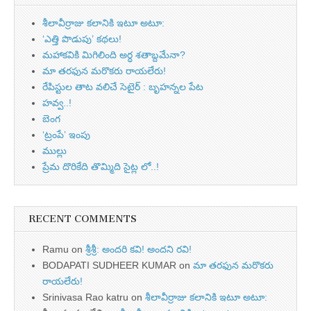
శీలావీర్రాజు కలానికి ఇటూ అటూ:
‘ఎత్తి పొడుపు’ కథలు!
మహాకవికి మిగిలింది అర్ధ శతాబ్దమేనా?
మా తరఫున మరొకరు రాయలేరు!
రేపిస్టుల తాట వలిచే సెటైర్ : బృహన్నల పేట
హవ్వ..!
బెంగ
‘ట్రంపే’ ఇంపు
ముల్లు
ప్రేమ దొరికేది తొమ్మిది సైట్ల లో..!
RECENT COMMENTS
Ramu
on
శ్రీశ్రీ: అందరి కవి! అందని రవి!
BODAPATI SUDHEER KUMAR
on
మా తరఫున మరొకరు
రాయలేరు!
Srinivasa Rao katru
on
శీలావీర్రాజు కలానికి ఇటూ అటూ: