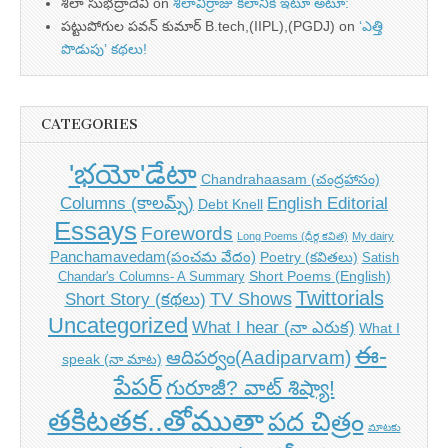
శీలా సుభద్రాదేవి
on
శీలావీర్రాజు కలానికి ఇటూ అటూ:
పట్టుపోగుల పవన్ కుమార్ B.tech,(IIPL),(PGDJ)
on
‘ఎత్తి
పొడుపు’ కథలు!
CATEGORIES
'భయో'డేటా
Chandrahaasam (చంద్రహాసం)
Columns (కాలమ్స్)
English Editorial
Debt Knell
Essays
Forewords
Long Poems (ధీర్గ కవిత)
My dairy
Panchamavedam(పంచమ వేదం)
Poetry (కవితలు)
Satish
Short Poems (English)
Chandar's Columns- A Summary
Twittorials
TV Shows
Short Story (కథలు)
Uncategorized
What I hear (నా ఎరుక)
What I
ఈ-
ఆదిపర్వం(Aadiparvam)
speak (నా మాట)
పేపర్
గురూజీ? వాట్ శిష్యా!
తకిటతక..తోముతా
పద చిత్రం
మాటకు