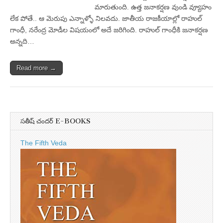
మారుతుంది. ఉత్త జనాకర్షణ వుండి వ్యూహం
లేక పోతే.. ఆ మెరుపు ఎన్నాళ్ళో నిలవదు. జాతీయ రాజకీయాల్లో రాహుల్‌
గాంధీ, నరేంద్ర మోడీల విషయంలో అదే జరిగింది. రాహుల్‌ గాంధీకి జనాకర్షణ
అన్నది…
Read more →
సతీష్ చందర్ E-BOOKS
The Fifth Veda