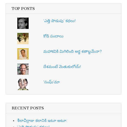
TOP POSTS
‘ఎత్తి పొడుపు’ కథలు!
కోడి పందాలు
మహాకవికి మిగిలింది అర్ధ శతాబ్దమేనా?
దేశమంటే మెతుకులోయ్‌!
'సంఘ్'మా
RECENT POSTS
శీలావీర్రాజు కలానికి ఇటూ అటూ: