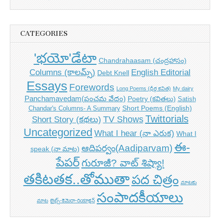
CATEGORIES
'భయో'డేటా
Chandrahaasam (చంద్రహాసం)
Columns (కాలమ్స్)
English Editorial
Debt Knell
Essays
Forewords
Long Poems (ధీర్గ కవిత)
My dairy
Panchamavedam(పంచమ వేదం)
Poetry (కవితలు)
Satish
Short Poems (English)
Chandar's Columns- A Summary
Twittorials
TV Shows
Short Story (కథలు)
Uncategorized
What I hear (నా ఎరుక)
What I
ఈ-
ఆదిపర్వం(Aadiparvam)
speak (నా మాట)
పేపర్
గురూజీ? వాట్ శిష్యా!
తకిటతక..తోముతా
పద చిత్రం
మాటకు
సంపాదకీయాలు
మాట
లైట్స్-కెమెరా-రియాక్షన్