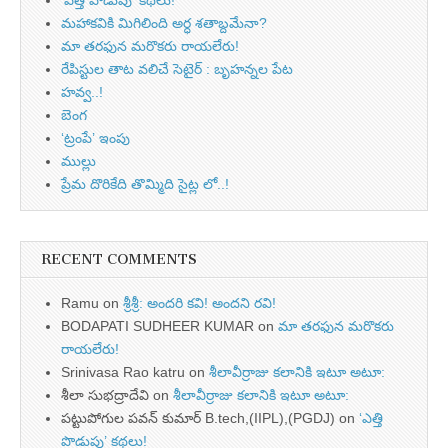
‘ఎత్తి పొడుపు’ కథలు!
మహాకవికి మిగిలింది అర్ధ శతాబ్దమేనా?
మా తరఫున మరొకరు రాయలేరు!
రేపిస్టుల తాట వలిచే సెటైర్ : బృహన్నల పేట
హవ్వ..!
బెంగ
‘ట్రంపే’ ఇంపు
ముల్లు
ప్రేమ దొరికేది తొమ్మిది సైట్ల లో..!
RECENT COMMENTS
Ramu
on
శ్రీశ్రీ: అందరి కవి! అందని రవి!
BODAPATI SUDHEER KUMAR
on
మా తరఫున మరొకరు
రాయలేరు!
Srinivasa Rao katru
on
శీలావీర్రాజు కలానికి ఇటూ అటూ:
శీలా సుభద్రాదేవి
on
శీలావీర్రాజు కలానికి ఇటూ అటూ:
పట్టుపోగుల పవన్ కుమార్ B.tech,(IIPL),(PGDJ)
on
‘ఎత్తి
పొడుపు’ కథలు!