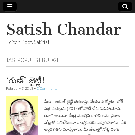
Satish Chandar
Editor. Poet. Satirist
TAG:
POPULIST BUDGET
‘రుణ్‌’ జైట్లీ!
February 3, 2018
•
0 Comments
పేరు : అరుణ్‌ జైట్లీ దరఖాస్తు చేయు ఉద్యోగం: లోక్‌
సభ సభ్యుడు (2014లో పోటీ చేసి ఓడిపోయాను
కదా? అయినా కేంద్ర మంత్రిని కాగలిగాను. ప్రజల
వోట్లతో పనిలేకుండా రాజ్యసభకు వెళ్ళగలిగాను. దేశ
ఆర్థిక గతిని మార్చేశాను. మీ జేబుల్లో నోట్ల రంగు