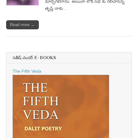
మార్చగలిగాను. అయినా లోక్‌ సభ కు గెలిచానన్న
తృప్తి నాకు…
Read more →
సతీష్ చందర్ E-BOOKS
The Fifth Veda