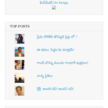
కింగ్‌మేకర్ On Kinige
TOP POSTS
ప్రేమ దొరికేది తొమ్మిది సైట్ల లో..!
ఈ కథలు 'పెద్దల'కు మాత్రమే!
గాంధీ బొమ్మ ముందు గాంధారీ పుత్రులు!
నాన్న సైకిలు
శ్రీశ్రీ: అందరి కవి! అందని రవి!