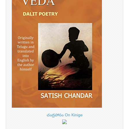
చంద్రహాసం On Kinige