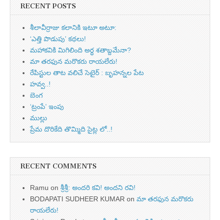
RECENT POSTS
శీలావీర్రాజు కలానికి ఇటూ అటూ:
‘ఎత్తి పొడుపు’ కథలు!
మహాకవికి మిగిలింది అర్ధ శతాబ్దమేనా?
మా తరఫున మరొకరు రాయలేరు!
రేపిస్టుల తాట వలిచే సెటైర్ : బృహన్నల పేట
హవ్వ..!
బెంగ
‘ట్రంపే’ ఇంపు
ముల్లు
ప్రేమ దొరికేది తొమ్మిది సైట్ల లో..!
RECENT COMMENTS
Ramu
on
శ్రీశ్రీ: అందరి కవి! అందని రవి!
BODAPATI SUDHEER KUMAR
on
మా తరఫున మరొకరు
రాయలేరు!