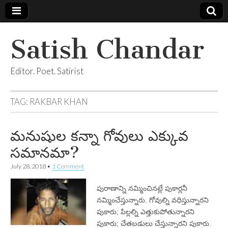
Satish Chandar
Editor. Poet. Satirist
TAG:
RAKBAR KHAN
మనుషుల కన్నా గోవులు ఎక్కువ
సమానమా?
July 28, 2018
•
1 Comment
పురాణాన్ని నమ్మించినట్లే పుకార్లనీ
నమ్మించేస్తున్నారు. గోవుల్ని వధిస్తున్నారని
పుకారు; పిల్లల్ని ఎత్తుకుపోతున్నారని
పుకారు; చేతబడులు చేస్తున్నారని పుకారు.