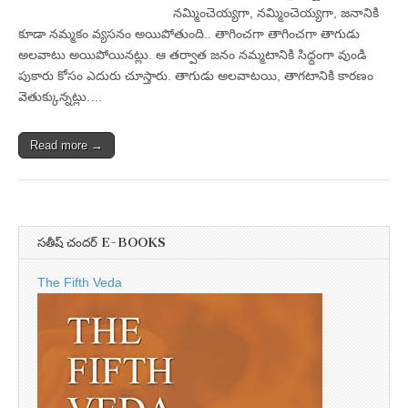
నమ్మించెయ్యగా, నమ్మించెయ్యగా, జనానికి
కూడా నమ్మకం వ్యసనం అయిపోతుంది.. తాగించగా తాగించగా తాగుడు
అలవాటు అయిపోయినట్లు. ఆ తర్వాత జనం నమ్మటానికి సిధ్దంగా వుండి
పుకారు కోసం ఎదురు చూస్తారు. తాగుడు అలవాటయి, తాగటానికి కారణం
వెతుక్కున్నట్లు.…
Read more →
సతీష్ చందర్ E-BOOKS
The Fifth Veda