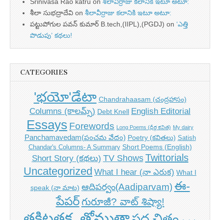
Srinivasa Rao katru
on
శీలావీర్రాజు కలానికి ఇటూ అటూ:
శీలా సుభద్రాదేవి
on
శీలావీర్రాజు కలానికి ఇటూ అటూ:
పట్టుపోగుల పవన్ కుమార్ B.tech,(IIPL),(PGDJ)
on
‘ఎత్తి
పొడుపు’ కథలు!
CATEGORIES
'భయో'డేటా
Chandrahaasam (చంద్రహాసం)
Columns (కాలమ్స్)
English Editorial
Debt Knell
Essays
Forewords
Long Poems (ధీర్గ కవిత)
My dairy
Panchamavedam(పంచమ వేదం)
Poetry (కవితలు)
Satish
Short Poems (English)
Chandar's Columns- A Summary
Twittorials
TV Shows
Short Story (కథలు)
Uncategorized
What I hear (నా ఎరుక)
What I
ఈ-
ఆదిపర్వం(Aadiparvam)
speak (నా మాట)
పేపర్
గురూజీ? వాట్ శిష్యా!
తకిటతక..తోముతా
పద చిత్రం