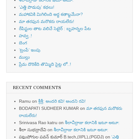
శీలావీర్రాజు కలానికి ఇటూ అటూ:
‘ఎత్తి పొడుపు’ కథలు!
మహాకవికి మిగిలింది అర్ధ శతాబ్దమేనా?
మా తరఫున మరొకరు రాయలేరు!
రేపిస్టుల తాట వలిచే సెటైర్ : బృహన్నల పేట
హవ్వ..!
బెంగ
‘ట్రంపే’ ఇంపు
ముల్లు
ప్రేమ దొరికేది తొమ్మిది సైట్ల లో..!
RECENT COMMENTS
Ramu
on
శ్రీశ్రీ: అందరి కవి! అందని రవి!
BODAPATI SUDHEER KUMAR
on
మా తరఫున మరొకరు
రాయలేరు!
Srinivasa Rao katru
on
శీలావీర్రాజు కలానికి ఇటూ అటూ:
శీలా సుభద్రాదేవి
on
శీలావీర్రాజు కలానికి ఇటూ అటూ:
పట్టుపోగుల పవన్ కుమార్ B.tech,(IIPL),(PGDJ)
on
‘ఎత్తి