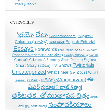
పొడుపు’ కథలు!
CATEGORIES
'భయో'డేటా
Chandrahaasam (చంద్రహాసం)
Columns (కాలమ్స్)
English Editorial
Debt Knell
Essays
Forewords
Long Poems (ధీర్గ కవిత)
My dairy
Panchamavedam(పంచమ వేదం)
Poetry (కవితలు)
Satish
Short Poems (English)
Chandar's Columns- A Summary
Twittorials
TV Shows
Short Story (కథలు)
Uncategorized
What I hear (నా ఎరుక)
What I
ఈ-
ఆదిపర్వం(Aadiparvam)
speak (నా మాట)
పేపర్
గురూజీ? వాట్ శిష్యా!
తకిటతక..తోముతా
పద చిత్రం
మాటకు
సంపాదకీయాలు
మాట
లైట్స్-కెమెరా-రియాక్షన్