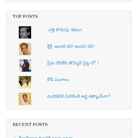
TOP POSTS
‘ఎత్తి పొడుపు’ కథలు!
శ్రీశ్రీ: అందరి కవి! అందని రవి!
ప్రేమ దొరికేది తొమ్మిది సైట్ల లో..!
కోడి పందాలు
మహాకవికి మిగిలింది అర్ధ శతాబ్దమేనా?
RECENT POSTS