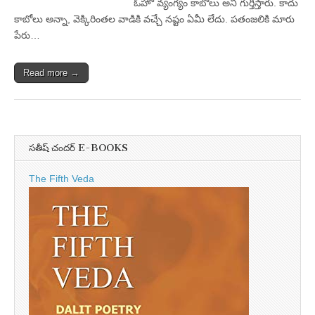
ఓహో వ్యంగ్యం కాబోలు అని గుర్తిస్తారు. కాదు
కాబోలు అన్నా, వెక్కిరింతల వాడికి వచ్చే నష్టం ఏమీ లేదు. పతంజలికి మారు
పేరు…
Read more →
సతీష్ చందర్ E-BOOKS
The Fifth Veda