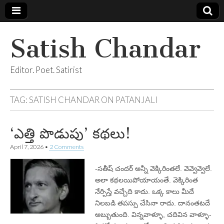
Satish Chandar
Editor. Poet. Satirist
TAG:
SATISH CHANDAR ON PATANJALI
‘ఎత్తి పొడుపు’ కథలు!
April 7, 2026
•
2 Comments
-సతీష్ చందర్ అన్నీ వెక్కిరింతలే. వెవ్వెవ్వెలే.
అలా కథలయిపోయాయంతే. వెక్కిరింత
నేర్పిస్తే వచ్చేది కాదు. ఒక్క కాలు మీదే
నిలబడి తపస్సు చేసినా రాదు. దానంతటదే
అబ్బుతుంది. విన్నవాళ్ళూ, చదివిన వాళ్ళూ-