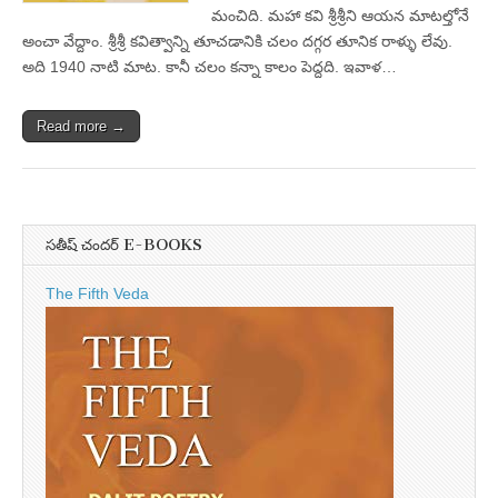
మంచిది. మహా కవి శ్రీశ్రీని ఆయన మాటల్తోనే
అంచా వేద్దాం. శ్రీశ్రీ కవిత్వాన్ని తూచడానికి చలం దగ్గర తూనిక రాళ్ళు లేవు.
అది 1940 నాటి మాట. కానీ చలం కన్నా కాలం పెద్దది. ఇవాళ…
Read more →
సతీష్ చందర్ E-BOOKS
The Fifth Veda