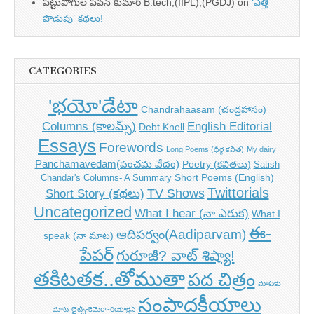
పట్టుపోగుల పవన్ కుమార్ B.tech,(IIPL),(PGDJ)
on
‘ఎత్తి
పొడుపు’ కథలు!
CATEGORIES
'భయో'డేటా
Chandrahaasam (చంద్రహాసం)
Columns (కాలమ్స్)
English Editorial
Debt Knell
Essays
Forewords
Long Poems (ధీర్గ కవిత)
My dairy
Panchamavedam(పంచమ వేదం)
Poetry (కవితలు)
Satish
Short Poems (English)
Chandar's Columns- A Summary
Twittorials
TV Shows
Short Story (కథలు)
Uncategorized
What I hear (నా ఎరుక)
What I
ఈ-
ఆదిపర్వం(Aadiparvam)
speak (నా మాట)
పేపర్
గురూజీ? వాట్ శిష్యా!
తకిటతక..తోముతా
పద చిత్రం
మాటకు
సంపాదకీయాలు
మాట
లైట్స్-కెమెరా-రియాక్షన్