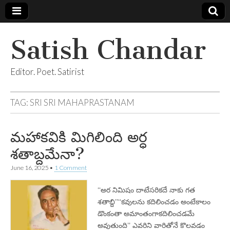
Satish Chandar
Editor. Poet. Satirist
TAG:
SRI SRI MAHAPRASTANAM
మహాకవికి మిగిలింది అర్ధ
శతాబ్దమేనా?
June 16, 2025
•
1 Comment
‘‘అర నిమిషం దాటేసరికదే నాకు గత
శతాబ్ది’’‘‘కవులను కదిలించడం అంటేకాలం
డొంకంతా అమాంతంగాకదిలించడమే
అవుతుంది’’ ఎవరిని వారితోనే కొలవడం