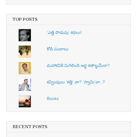
TOP POSTS
‘ఎత్తి పొడుపు’ కథలు!
కోడి పందాలు
మహాకవికి మిగిలింది అర్ధ శతాబ్దమేనా?
కవ్వింపులు ‘కత్తి’ వా? ’స్వామి‘వా..?
Books
RECENT POSTS