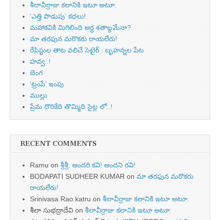
శీలావీర్రాజు కలానికి ఇటూ అటూ:
‘ఎత్తి పొడుపు’ కథలు!
మహాకవికి మిగిలింది అర్ధ శతాబ్దమేనా?
మా తరఫున మరొకరు రాయలేరు!
రేపిస్టుల తాట వలిచే సెటైర్ : బృహన్నల పేట
హవ్వ..!
బెంగ
‘ట్రంపే’ ఇంపు
ముల్లు
ప్రేమ దొరికేది తొమ్మిది సైట్ల లో..!
RECENT COMMENTS
Ramu
on
శ్రీశ్రీ: అందరి కవి! అందని రవి!
BODAPATI SUDHEER KUMAR
on
మా తరఫున మరొకరు
రాయలేరు!
Srinivasa Rao katru
on
శీలావీర్రాజు కలానికి ఇటూ అటూ:
శీలా సుభద్రాదేవి
on
శీలావీర్రాజు కలానికి ఇటూ అటూ: