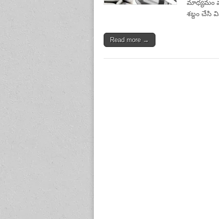
మాధ్యమం మ
శబ్దం చేసి 
Read more →