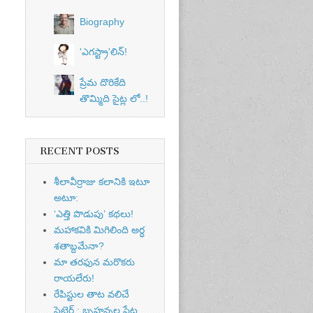
Biography
'ఎగస్ట్రా'లిన్‌!
ప్రేమ దొరికేది
తొమ్మిది సైట్ల లో..!
RECENT POSTS
శీలావీర్రాజు కలానికి ఇటూ
అటూ:
‘ఎత్తి పొడుపు’ కథలు!
మహాకవికి మిగిలింది అర్ధ
శతాబ్దమేనా?
మా తరఫున మరొకరు
రాయలేరు!
రేపిస్టుల తాట వలిచే
సెటైర్ : బృహన్నల పేట