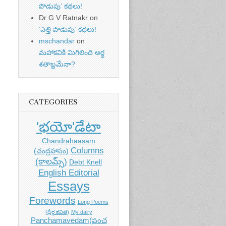
పొడుపు’ కథలు!
Dr G V Ratnakr
on
‘ఎత్తి పొడుపు’ కథలు!
mschandar
on
మహాకవికి మిగిలింది అర్ధ
శతాబ్దమేనా?
CATEGORIES
'భయో'డేటా
Chandrahaasam
Columns
(చంద్రహాసం)
(కాలమ్స్)
Debt Knell
English Editorial
Essays
Forewords
Long Poems
(ధీర్గ కవిత)
My dairy
Panchamavedam(పంచ