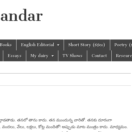
handar
Books
English Editorial
Short Story (కథలు)
Poetry (
Essays
My dairy
TV Shows
Contact
Resear
ట్లాడతాడు. తనలో తాను కాదు. తన ముందున్న వారితో. తనకు దూరంగా
ో. వందలు, వేలు, లక్షలు, కోట్ల మందితో! అప్పుడు మాట మంత్రం కాదు. మాధ్యమం.