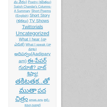
మ వేదం)
Poetry (కవితలు)
Satish Chandar's Columns-
Short Poems
A Summary
Short Story
(English)
TV Shows
(కథలు)
Twittorials
Uncategorized
What I hear (నా
ఎరుక)
What I speak (నా
మాట)
ఆదిపర్వం(Aadiparv
ఈ-పేపర్
am)
గురూజీ? వాట్
శిష్యా!
తకిటతక..తో
ముతా
పద
చిత్రం
మాటకు మాట
లైట్స్-
కెమెరా-రియాక్షన్