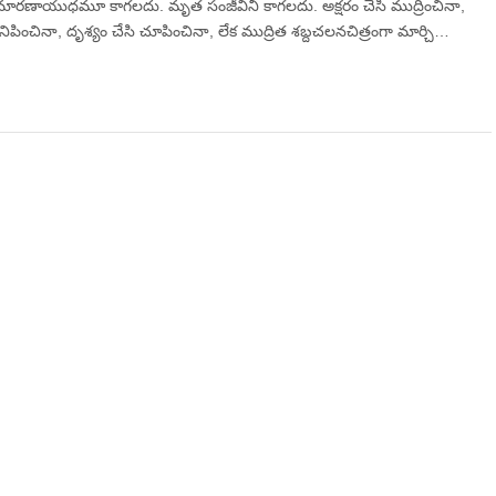
ారణాయుధమూ కాగలదు. మృత సంజీవినీ కాగలదు. అక్షరం చేసి ముద్రించినా,
వినిపించినా, దృశ్యం చేసి చూపించినా, లేక ముద్రిత శబ్దచలనచిత్రంగా మార్చి…