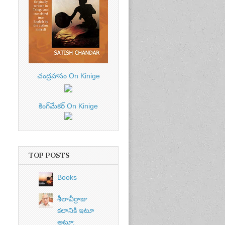
చంద్రహాసం On Kinige
కింగ్‌మేకర్ On Kinige
TOP POSTS
Books
శీలావీర్రాజు
కలానికి ఇటూ
అటూ: