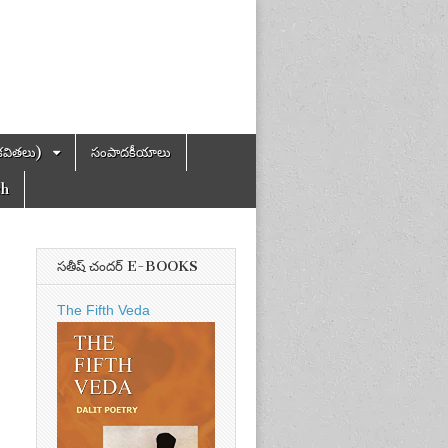
కవితలు)
సంపాదకీయాలు
ch
సతీష్ చందర్ E-BOOKS
The Fifth Veda