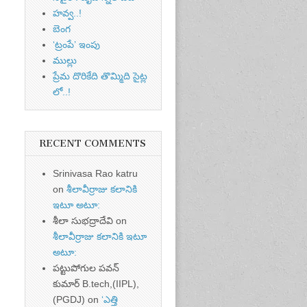
హవ్వ..!
బెంగ
‘ట్రంపే’ ఇంపు
ముల్లు
ప్రేమ దొరికేది తొమ్మిది సైట్ల
లో..!
RECENT COMMENTS
Srinivasa Rao katru
on
శీలావీర్రాజు కలానికి
ఇటూ అటూ:
శీలా సుభద్రాదేవి
on
శీలావీర్రాజు కలానికి ఇటూ
అటూ:
పట్టుపోగుల పవన్
కుమార్ B.tech,(IIPL),
(PGDJ)
on
‘ఎత్తి