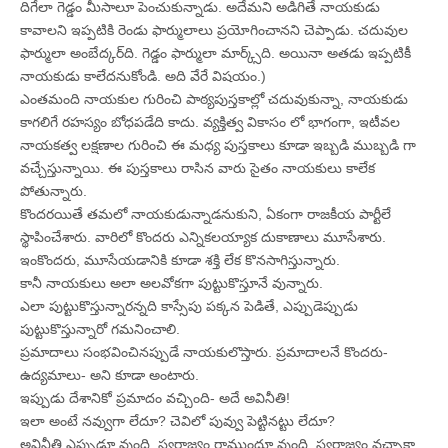
దిగేలా గెడ్డం మీసాలూ పెంచుకున్నాడు. అదేమని అడిగితే నాయకుడు
కావాలని ఇప్పటికి రెండు ఫార్ములాలు ప్రయోగించానని చెప్పాడు. చదువుల
ఫార్ములా అంబేద్కర్‌ది. గెడ్డం ఫార్ములా మార్క్స్‌ది. అయినా అతడు ఇప్పటికీ
నాయకుడు కాలేదనుకోండి. అది వేరే విషయం.)
ఎంతమంది నాయకుల గురించి పాఠ్యపుస్తకాల్లో చదువుకున్నా, నాయకుడు
కాగలిగే రహస్యం బోధపడేది కాదు. వ్యక్తిత్వ వికాసం లో భాగంగా, ఇటీవల
నాయకత్వ లక్షణాల గురించి ఈ మధ్య పుస్తకాలు కూడా ఇబ్బడి ముబ్బడి గా
వచ్చేస్తున్నాయి. ఈ పుస్తకాలు రాసిన వారు సైతం నాయకులు కాలేక
పోతున్నారు.
కొందరయితే తమలో నాయకుడున్నాడనుకుని, ఏకంగా రాజకీయ పార్టీలే
స్థాపించేశారు. వారిలో కొందరు ఎన్నికలయ్యాక దుకాణాలు మూసేశారు.
ఇంకొందరు, మూసేయడానికి కూడా శక్తి లేక కొనసాగిస్తున్నారు.
కానీ నాయకులు అలా అలవోకగా పుట్టుకొస్తూనే వున్నారు.
ఎలా పుట్టుకొస్తున్నారన్నది కాస్సేపు పక్కన పెడితే, ఎప్పుడెప్పుడు
పుట్టుకొస్తున్నారో గమనించాలి.
ప్రమాదాలు సంభవించినప్పుడే నాయకులొస్తారు. ప్రమాదాలనే కొందరు-
ఉద్యమాలు- అని కూడా అంటారు.
ఇప్పుడు దేశానికో ప్రమాదం వచ్చింది- అదే అవినీతి!
ఇలా అంటే నవ్వుగా లేదూ? చెవిలో పువ్వు పెట్టినట్టు లేదూ?
అవినీతి ఎప్పుడూ వుంది. స్వరాజ్యం రాముందూ వుంది. స్వరాజ్యం వచ్చాకా