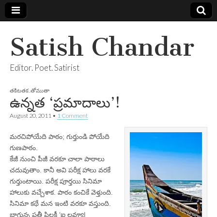
Satish Chandar
Editor. Poet. Satirist
తకిటతక..తోముతా
ఉన్నత ‘ప్రమాదాలు’!
August 20, 2011
•
1 Comment
మరచిపోయేది పాఠం; గుర్తుండి పోయేది
గుణపాఠం.
కేజీ నుంచి పీజీ వరకూ చాలా పాఠాలు
చదువుతాం. కానీ అవి పరీక్ష హాలు వరకే
గుర్తుంటాయి. పరీక్ష పూర్తయి సినిమా
హాలుకు వచ్చేశాక. పాఠం కంచికే వెళ్తుంది.
సినిమా కథే మన ఇంటి వరకూ వస్తుంది.
బాగున్న ప్రతీ పిల్లకీ ‘ఐ లవ్యూ|