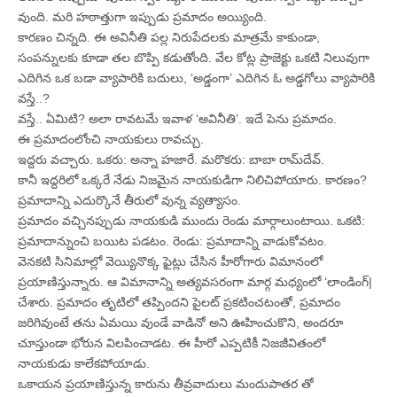
వుంది. మరి హఠాత్తుగా ఇప్పుడు ప్రమాదం అయ్యింది.
కారణం చిన్నది. ఈ అవినీతి పల్ల నిరుపేదలకు మాత్రమే కాకుండా,
సంపన్నులకు కూడా తల బొప్పి కడుతోంది. వేల కోట్ల ప్రాజెక్టు ఒకటి నిలువుగా
ఎదిగిన ఒక బడా వ్యాపారికి బదులు, ‘అడ్డంగా’ ఎదిగిన ఓ అడ్డగోలు వ్యాపారికి
వస్తే..?
వస్తే.. ఏమిటి? అలా రావటమే ఇవాళ ‘అవినీతి’. ఇదే పెను ప్రమాదం.
ఈ ప్రమాదంలోంచి నాయకులు రావచ్చు.
ఇద్దరు వచ్చారు. ఒకరు: అన్నా హజారే. మరొకరు: బాబా రామ్‌దేవ్‌.
కానీ ఇద్దరిలో ఒక్కరే నేడు నిజమైన నాయకుడిగా నిలిచిపోయారు. కారణం?
ప్రమాదాన్ని ఎదుర్కొనే తీరులో వున్న వ్యత్యాసం.
ప్రమాదం వచ్చినప్పుడు నాయకుడి ముందు రెండు మార్గాలుంటాయి. ఒకటి:
ప్రమాదాన్నుంచి బయిట పడటం. రెండు: ప్రమాదాన్ని వాడుకోవటం.
వెనకటి సినిమాల్లో వెయ్యినొక్క ఫైట్లు చేసిన హీరోగారు విమానంలో
ప్రయాణిస్తున్నారు. ఆ విమానాన్ని అత్యవసరంగా మార్గ మధ్యంలో ‘లాండింగ్‌|
చేశారు. ప్రమాదం తృటిలో తప్పిందని పైలట్‌ ప్రకటించటంతో, ప్రమాదం
జరిగివుంటే తను ఏమయి వుండే వాడినో అని ఊహించుకొని, అందరూ
చూస్తుండా భోరున విలపించాడట. ఈ హీరో ఎప్పటికీ నిజజీవితంలో
నాయకుడు కాలేకపోయాడు.
ఒకాయన ప్రయాణిస్తున్న కారును తీవ్రవాదులు మందుపాతర తో