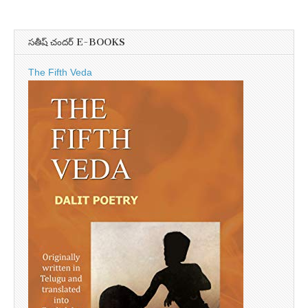
సతీష్ చందర్ E-BOOKS
The Fifth Veda