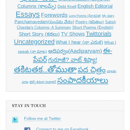
Columns (కాలమ్స్)
English Editorial
Debt Knell
Essays
Forewords
Long Poems (ధీర్గ కవిత)
My dairy
Panchamavedam(పంచమ వేదం)
Poetry (కవితలు)
Satish
Short Poems (English)
Chandar's Columns- A Summary
Twittorials
TV Shows
Short Story (కథలు)
Uncategorized
What I hear (నా ఎరుక)
What I
ఈ-
ఆదిపర్వం(Aadiparvam)
speak (నా మాట)
పేపర్
గురూజీ? వాట్ శిష్యా!
తకిటతక..తోముతా
పద చిత్రం
మాటకు
సంపాదకీయాలు
మాట
లైట్స్-కెమెరా-రియాక్షన్
STAY IN TOUCH
Follow me at Twitter
Connect to me on Facebook