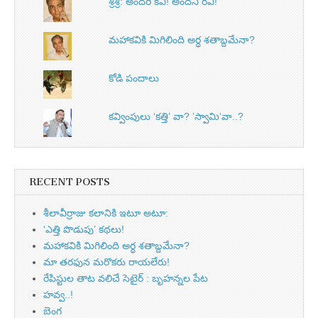
శ్రీశ్రీ: అందరి కవి! అందని రవి!
మహాకవికి మిగిలింది అర్ధ శతాబ్దమేనా?
కోడి పందాలు
కవ్వింపులు ‘కత్తి’ వా? ’స్వామి‘వా..?
RECENT POSTS
శీలావీర్రాజు కలానికి ఇటూ అటూ:
‘ఎత్తి పొడుపు’ కథలు!
మహాకవికి మిగిలింది అర్ధ శతాబ్దమేనా?
మా తరఫున మరొకరు రాయలేరు!
రేపిస్టుల తాట వలిచే సెటైర్ : బృహన్నల పేట
హవ్వ..!
బెంగ