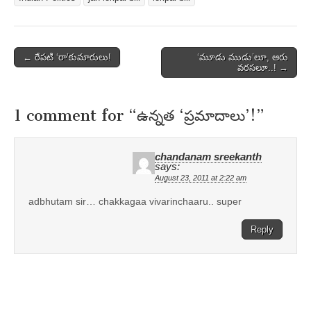
Post
← రేపటి ‘రా’కుమారులు!
‘మూడు ముడు’లూ, ఆరు
వరసలూ..! →
navigation
1 comment for “
ఉన్నత ‘ప్రమాదాలు’!
”
chandanam sreekanth
says:
August 23, 2011 at 2:22 am
adbhutam sir… chakkagaa vivarinchaaru.. super
Reply