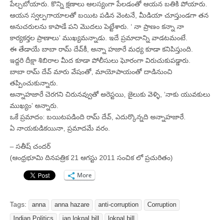
పేల్చబోయారు. కొన్ని క్షణాలు ఆలస్యంగా పేలడంతో ఆయన బతికి పోయారు.
ఆయన స్వల్పగాయాలతో బయిట పడిన వెంటనే, మీడియా చూస్తుండగా తన
అనుచరులను కాపాడే పని మొదలు పెట్టేశారు. ‘ నా ప్రాణం కన్నా నా
కార్యకర్తల ప్రాణాలు’ ముఖ్యమన్నాడు. ఇదే ప్రమాదాన్ని వాడటమంటే.
ఈ తేడాయే బాబా రామ్‌ దేవ్‌కీ, అన్నా హజారే మధ్య కూడా కనిపిస్తుంది.
ఇద్దరి దీక్షా శిబిరాల మీద కూడా పోలీసులు ఘోరంగా విరుచుకుపడ్డారు.
బాబా రామ్‌ దేవ్‌ మారు వేషంతో, మాయోపాయంతో దాడినుంచి
తప్పించుకున్నారు.
అన్నాహజారే చెరగని చిరునవ్వుతో అరెస్టయి, జైలుకు వెళ్ళి, ‘నాకు యువకులు
ముఖ్యం’ అన్నారు.
ఒకే ప్రమాదం: బయిటపడింది రామ్‌ దేవ్‌, ఎదుర్కొన్నది అన్నాహజారే.
ఏ నాయకుడికయినా, ప్రమాదమే వరం.
– సతీష్‌ చందర్‌
(ఆంధ్రభూమి దినపత్రిక 21 ఆగస్టు 2011 సంచిక లో ప్రచురితం)
More
Tags:
anna
anna hazare
anti-corruption
Corruption
Indian Politics
jan lokpal bill
lokpal bill