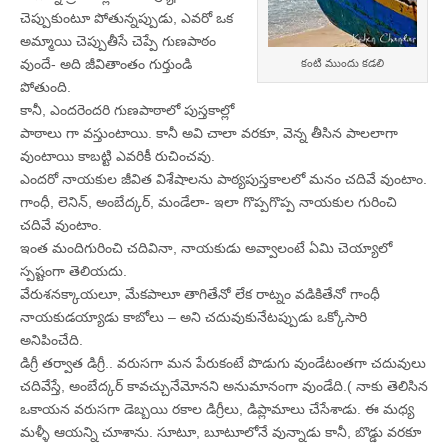
చెప్పుకుంటూ పోతున్నప్పుడు, ఎవరో ఒక
అమ్మాయి చెప్పుతీసే చెప్పే గుణపాఠం
వుందే- అది జీవితాంతం గుర్తుండి
కంటి ముందు కడలి
పోతుంది.
కానీ, ఎందరెందరి గుణపాఠాలో పుస్తకాల్లో
పాఠాలు గా వస్తుంటాయి. కానీ అవి చాలా వరకూ, వెన్న తీసిన పాలలాగా
వుంటాయి కాబట్టి ఎవరికీ రుచించవు.
ఎందరో నాయకుల జీవిత విశేషాలను పాఠ్యపుస్తకాలలో మనం చదివే వుంటాం.
గాంధీ, లెనిన్‌, అంబేద్కర్‌, మండేలా- ఇలా గొప్పగొప్ప నాయకుల గురించి
చదివే వుంటాం.
ఇంత మందిగురించి చదివినా, నాయకుడు అవ్వాలంటే ఏమి చెయ్యాలో
స్పష్టంగా తెలియదు.
వేరుశనక్కాయలూ, మేకపాలూ తాగితేనో లేక రాట్నం వడికితేనో గాంధీ
నాయకుడయ్యాడు కాబోలు – అని చదువుకునేటప్పుడు ఒక్కోసారి
అనిపించేది.
డిగ్రీ తర్వాత డిగ్రీ.. వరుసగా మన పేరుకంటే పొడుగు వుండేటంతగా చదువులు
చదివేస్తే, అంబేద్కర్‌ కావచ్చునేమోనని అనుమానంగా వుండేది.( నాకు తెలిసిన
ఒకాయన వరుసగా డెబ్బయి రకాల డిగ్రీలు, డిప్లామాలు చేసేశాడు. ఈ మధ్య
మళ్ళీ ఆయన్ని చూశాను. సూటూ, బూటూలోనే వున్నాడు కానీ, బొడ్డు వరకూ