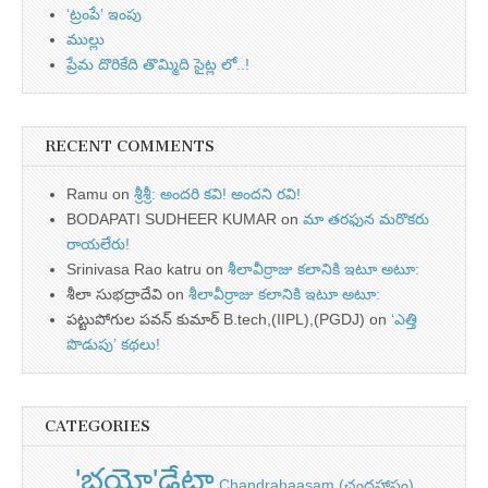
‘ట్రంపే’ ఇంపు
ముల్లు
ప్రేమ దొరికేది తొమ్మిది సైట్ల లో..!
RECENT COMMENTS
Ramu
on
శ్రీశ్రీ: అందరి కవి! అందని రవి!
BODAPATI SUDHEER KUMAR
on
మా తరఫున మరొకరు
రాయలేరు!
Srinivasa Rao katru
on
శీలావీర్రాజు కలానికి ఇటూ అటూ:
శీలా సుభద్రాదేవి
on
శీలావీర్రాజు కలానికి ఇటూ అటూ:
పట్టుపోగుల పవన్ కుమార్ B.tech,(IIPL),(PGDJ)
on
‘ఎత్తి
పొడుపు’ కథలు!
CATEGORIES
'భయో'డేటా
Chandrahaasam (చంద్రహాసం)