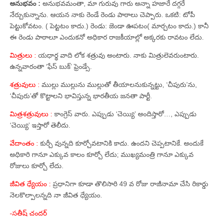
అనుభవం :
అనుభవమంతా, మా గురువు గారు అన్నా హజారే దగ్గరే
నేర్చుకున్నాను. ఆయన నాకు రెండే రెండు పాఠాలు చెప్పారు. ఒకటి: టోపీ
పెట్టుకోవటం. ( పెట్టటం కాదు.) రెండు: జెండా ఊపటం( మార్చటం కాదు.) కానీ
ఈ రెండు పాఠాలూ ఎందుకనో అధికార రాజకీయాల్లో అక్కరకు రావటం లేదు.
మిత్రులు :
యధార్థ వాది లోక శత్రువు అంటారు. నాకు మిత్రులెవరుంటారు.
ఉన్నవారంతా ‘ఫేస్‌ బుక్‌’ ఫ్రెండ్సే.
శత్రువులు :
ముల్లు ముల్లును ముల్లుతో తీయాలనుకున్నట్టు, ‘చీపురు’ను,
‘చీపురు’తో కొట్టాలని భావిస్తున్న భారతీయ జనతా పార్టీ.
మిత్రశత్రువులు :
కాంగ్రెస్‌ వారు. ఎప్పుడు ‘చెయ్యి’ అందిస్తారో…, ఎప్పుడు
‘చెయ్యి’ ఇస్తారో తెలీదు.
వేదాంతం :
కుర్చీ వున్నది కూర్చోవటానికి కాదు. ఉందని చెప్పటానికే. అందుకే
అధికారి గానూ ఎక్కువ కాలం కూర్చో లేదు; ముఖ్యమంత్రి గానూ ఎక్కువ
రోజులు కూర్చో లేదు.
జీవిత ధ్యేయం :
ప్రధానిగా కూడా తొలిసారి 49 వ రోజు రాజీనామా చేసి రికార్డు
నెలకొల్పాలన్నది నా జీవిత ధ్యేయం.
-సతీష్‌ చందర్‌