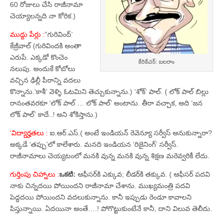
60 రోజులు చేసి రాజీనామా
చెయ్యాలన్నది నా కోరిక.)
ముద్దు పేర్లు :
”గురివింద్‌’
కేజ్రీవాల్‌ (గురివిందకి అంతా
ఎరుపే. ఎక్కడో కొంచెం
కేరికేచర్: బలరాం
నలుపు. అందుకే కోబోలు
వచ్చిన ఢిల్లీ పీఠాన్ని వదలు
కొన్నాను.’కాశీ’ వెళ్ళి ఓటమిని తెచ్చుకున్నాను.) ‘శోక్‌’ పాల్‌. ( లోక్‌ పాల్‌ బిల్లు
రానంతవరకూ ‘లోక్‌ పాల్‌ … లోక్‌ పాల్‌’ అంటాను. తీరా వచ్చాక, అది ‘జన
లోక్‌ పాల్‌’ కాదే..! అని శోకిస్తాను.)
‘విద్యార్హతలు :
ఐ.ఆర్‌.ఎస్‌.( అంటే ఇండియన్‌ రెవెన్యూ సర్వీస్‌ అనుకున్నారా?
అక్కడే ‘తప్పు’లో కాలేశారు. మనది ఇండియన ‘రిజైనింగ్‌’ సర్వీస్‌.
రాజీనామాలు చెయ్యటంలో మనకి వున్న మనకి వున్న శిక్షణ మరెవ్వరికీ లేదు.
గుర్తింపు చిహ్నాలు :
ఒకటి:
ఆఫీసర్‌కి ఎక్కువ; లీడర్‌కి తక్కువ. ( ఆఫీసర్‌ పదవి
నాకు చిన్నదయి పోయిందని రాజీనామా చేశాను. ముఖ్యమంత్రి పదవి
పెద్దదయి పోయిందని వదలుకున్నాను. కానీ ఇప్పుడు రెండూ కావాలని
పిస్తున్నాయి. ఏదయినా అంతే….! పోగొట్టుకుంటేనే కానీ, దాని విలువ తెలీదు.