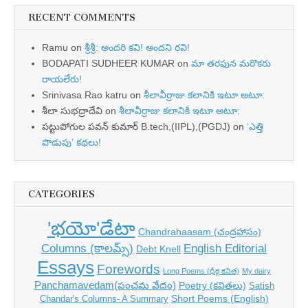
RECENT COMMENTS
Ramu
on
శ్రీశ్రీ: అందరి కవి! అందని రవి!
BODAPATI SUDHEER KUMAR
on
మా తరఫున మరొకరు
రాయలేరు!
Srinivasa Rao katru
on
శీలావీర్రాజు కలానికి ఇటూ అటూ:
శీలా సుభద్రాదేవి
on
శీలావీర్రాజు కలానికి ఇటూ అటూ:
పట్టుపోగుల పవన్ కుమార్ B.tech,(IIPL),(PGDJ)
on
‘ఎత్తి
పొడుపు’ కథలు!
CATEGORIES
'భయో'డేటా
Chandrahaasam (చంద్రహాసం)
Columns (కాలమ్స్)
English Editorial
Debt Knell
Essays
Forewords
Long Poems (ధీర్గ కవిత)
My dairy
Panchamavedam(పంచమ వేదం)
Poetry (కవితలు)
Satish
Short Poems (English)
Chandar's Columns- A Summary