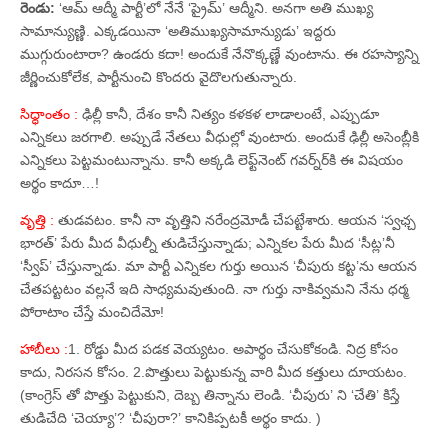
రెండు:
‘ఆమ్‌ ఆద్మీ పార్టీ’లో నేనే ‘ప్రైమ్‌’ ఆద్మీని. అనగా అతి ముఖ్య
సామాన్యుణ్ణి. ఎక్కడయినా ‘అతిముఖ్యసామాన్యుడు’ ఇద్దరు
ముగ్గురుంటారా? ఉండరు కదా! అందుకే నేనొక్కణ్ణే వుంటాను. ఈ రహస్యాన్ని
జీర్ణించుకోలేక, పార్టీనుంచి కొందరు వైదొలగుతున్నారు.
సిధ్ధాంతం :
ఢిల్లీ కానీ, దేశం కానీ నిత్యం కళకళ లాడాలంటే, ఎప్పుడూ
ఎన్నికలు జరగాలి. అప్పుడే నేతలు వీధుల్లో వుంటారు. అందుకే ఢిల్లీ అసెంబ్లీకి
ఎన్నికలు పెట్టమంటున్నాను. కానీ అక్కడి లెఫ్ట్‌నెంట్‌ గవర్న్‌ర్‌కి ఈ విషయం
అర్థం కాదూ…!
వృత్తి :
తుడవటం. కానీ నా వృత్తిని నరేంద్రమోడీ చేపట్టేశారు. ఆయన ‘స్వఛ్చ
భారత్‌’ పేరు మీద వీధుల్నీ తుడిచేస్తున్నాడు; ఎన్నికల పేరు మీద ‘సీట్ల’నీ
‘స్వీప్‌’ చేస్తున్నాడు. మా పార్టీ ఎన్నికల గుర్తు అయిన ‘చీపురు కట్ట’ను ఆయన
చేతపట్టటం వల్లనే ఇది సాధ్యమవుతుంది. నా గుర్తు నాకివ్వమని నేను ధర్మ
పోరాటాం చేస్తే మంచిదేమో!
హాబీలు :
1. రోడ్డు మీద పడక వెయ్యటం. అపార్థం చేసుకోకండి. నిద్ర కోసం
కాదు, నిరసన కోసం. 2.పొత్తులు పెట్టుకున్న వారి మీద కత్తులు దూయటం.
(కాంగ్రెస్‌ తో పొత్తు పెట్టుకుని, దెబ్బ తిన్నాను లెండి. ‘చీపురు’ ని ‘చేతి’ కిస్తే
తుడిచేది ‘చెయ్యా’? ‘చీపురా?’ కానికిప్పటకీ అర్థం కాదు. )