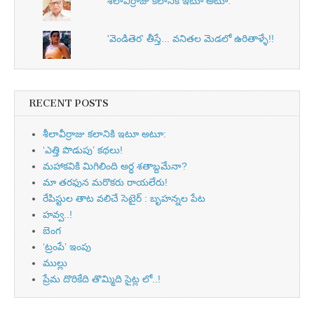
శీలావీర్రాజు కలానికి ఇటూ అటూ:
'వెండితెర' తీస్తే... వనితల మెడలో ఉరితాళ్ళే!!
RECENT POSTS
శీలావీర్రాజు కలానికి ఇటూ అటూ:
‘ఎత్తి పొడుపు’ కథలు!
మహాకవికి మిగిలింది అర్ధ శతాబ్దమేనా?
మా తరఫున మరొకరు రాయలేరు!
రేపిస్టుల తాట వలిచే సెటైర్ : బృహన్నల పేట
హవ్వ..!
బెంగ
‘ట్రంపే’ ఇంపు
ముల్లు
ప్రేమ దొరికేది తొమ్మిది సైట్ల లో..!