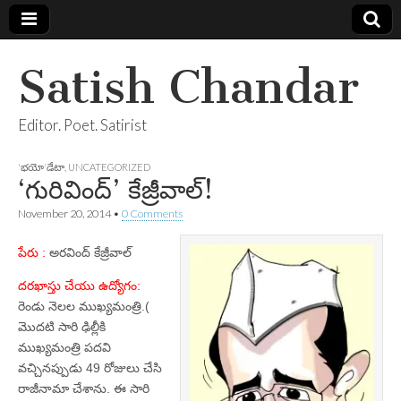
Satish Chandar
Editor. Poet. Satirist
'భయో'డేటా
,
UNCATEGORIZED
‘గురివింద్‌’ కేజ్రీవాల్‌!
November 20, 2014
•
0 Comments
పేరు :
అరవింద్‌ కేజ్రీవాల్‌
దరఖాస్తు చేయు ఉద్యోగం:
రెండు నెలల ముఖ్యమంత్రి.(
మొదటి సారి ఢిల్లీకి
ముఖ్యమంత్రి పదవి
వచ్చినప్పుడు 49 రోజులు చేసి
రాజీనామా చేశాను. ఈ సారి