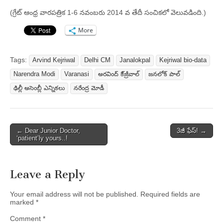
(గ్రేట్ ఆంధ్ర వారపత్రిక 1-6 నవంబరు 2014 వ తేదీ సంచికలో వెలువడింది.)
More
Tags:
Arvind Kejriwal
Delhi CM
Janalokpal
Kejriwal bio-data
Narendra Modi
Varanasi
అరవింద్ కే్జ్రీవాల్
జనలోక్ పాల్
ఢిల్లీ అసెంబ్లీ ఎన్నికలు
నరేంద్ర మోడీ
Post
← Dear Junior Doctor,
3జీ ఫేస్‌! →
‘patient’ly yours..!
navigation
Leave a Reply
Your email address will not be published.
Required fields are
marked
*
Comment
*