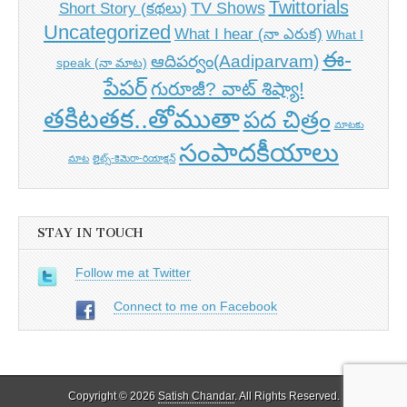
Twittorials
TV Shows
Short Story (కథలు)
Uncategorized
What I hear (నా ఎరుక)
What I
ఈ-
ఆదిపర్వం(Aadiparvam)
speak (నా మాట)
పేపర్
గురూజీ? వాట్ శిష్యా!
తకిటతక..తోముతా
పద చిత్రం
మాటకు
సంపాదకీయాలు
మాట
లైట్స్-కెమెరా-రియాక్షన్
STAY IN TOUCH
Follow me at Twitter
Connect to me on Facebook
Copyright © 2026
Satish Chandar
. All Rights Reserved.