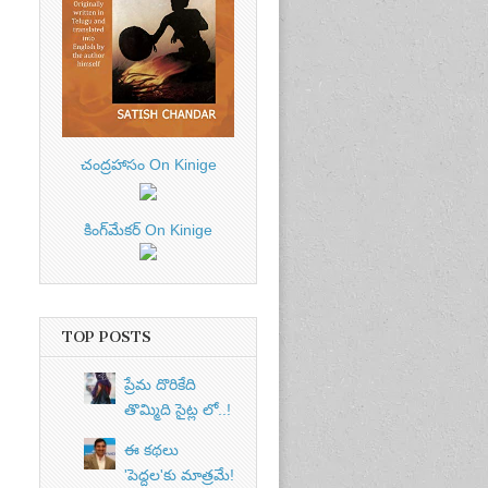
చంద్రహాసం On Kinige
కింగ్‌మేకర్ On Kinige
TOP POSTS
ప్రేమ దొరికేది
తొమ్మిది సైట్ల లో..!
ఈ కథలు
'పెద్దల'కు మాత్రమే!