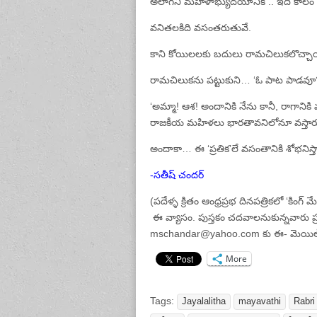
అలాగని మహిళాభ్యుదయానికి .. ఇది కాలం 
వనితలకిది వసంతరుతువే.
కాని కోయిలలకు బదులు రామచిలుకలొచ్చా
రామచిలుకను పట్టుకుని… ‘ఓ పాట పాడవూ?
‘అమ్మా! ఆశ! అందానికి నేను కానీ, రాగానికి
రాజకీయ మహిళలు భారతావనిలోనూ వస్తారు… క
అందాకా… ఈ ‘ప్రతిక’లే వసంతానికి శోభనిస్త
-సతీష్ చందర్
(పదేళ్ళ క్రితం ఆంధ్రప్రభ దినపత్రికలో ‘కింగ్
ఈ వ్యాసం. పుస్తకం చదవాలనుకున్నవారు ప్ర
mschandar@yahoo.com కు ఈ- మెయిల్ 
More
Tags:
Jayalalitha
mayavathi
Rabri