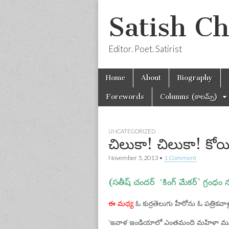
Satish C
Editor. Poet. Satirist
Skip
Main
Home
About
Biography
to
menu
content
Forewords
Columns (కాలమ్స్)
UNCATEGORIZED
చిలుకా! చిలుకా! కో
November 5, 2013
•
1 Comment
(సతీష్ చందర్ ‘కింగ్ మేకర్’ గ్రంధం 
ఈ మధ్య
ఓ కుర్రతెలుగు హీరోను ఓ పత్రికవాళ్ల
‘ఇవాళ ఇండియాలో ఎంతమంది మహిళా ముఖ్