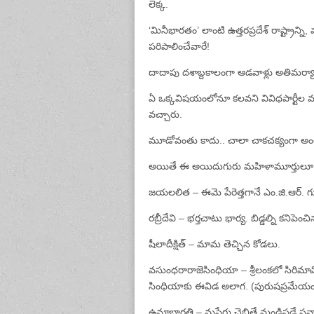
లెక్క.
‘మినీభారతం’ లాంటి ఉత్తరప్రదేశ్‌ రాష్ట్రా
పరిపాలించేవారే!
దాదాపు దశాబ్దకాలంగా ఆడవాళ్లు అతిమర్యా
ఏ ఒక్కవిషయంలోనూ కలవని వివిధపార్ట
వచ్చారు.
మూడోవంతు కాదు.. చాలా చాకచక్యంగా అంతకు
అయితే ఈ అయిదుగురు మహిళామూర్తులూ స
జయలలిత – ఈమె పేరెత్తగానే ఎం.జి.ఆర్‌. గు
రబ్రీదేవి – భర్తచాటు భార్య. బిడ్డల్ని కనిపె
షీలాదీక్షిత్‌ – మామ తెచ్చిన కోడలు.
వసుంధరారాజెసింధియా – శ్రీలంకలో సిరి
సింధియాకు ఈవిడ అలాగ. (పురుషప్రమేయం 
ఉమాభారతి – మపేరు చెబితే మండిపడే సన్య