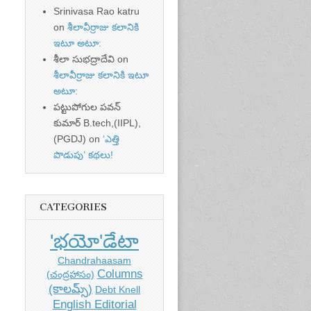
Srinivasa Rao katru
on
శీలావీర్రాజు కలానికి
ఇటూ అటూ:
శీలా సుభద్రాదేవి
on
శీలావీర్రాజు కలానికి ఇటూ
అటూ:
పట్టుపోగుల పవన్
కుమార్ B.tech,(IIPL),
(PGDJ)
on
‘ఎత్తి
పొడుపు’ కథలు!
CATEGORIES
'భయో'డేటా
Chandrahaasam
Columns
(చంద్రహాసం)
(కాలమ్స్)
Debt Knell
English Editorial