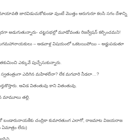
న్ని, మాయావతి జారవిడుచుకోకుండా వుంటే మొత్తం ఆరుగురూ కలసి సగం దేశాన్ని
దగా అడుగుతున్నారు- చట్టసభల్లో మూడోవంతు రిజర్వేషన్‌ కల్పించమని!
ీల మగమహానాయకులు – ఆడవాళ్ల విషయంలో ఒకటయిపోయి – అడ్డుపడుతూ
మించి ఎక్కువే పుచ్చేసుకున్నారు.
్వతంత్రంగా ఎదిగిన మహిళలేనా? లేక మగవారి నీడలా…?
ర్తుకొస్తారు. ఆవిడ వితంతువు కాని వితంతువు.
ంచిన మామూలు తల్లి.
మావో బండారునాయకేకు చంద్రికా కుమారతుంగ ఎలాగో, రాజమాట విజయరాజ
ఏమాత్రం లేదు)
ాసిని.