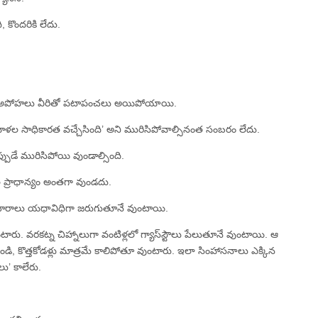
 కొందరికి లేదు.
రన్న అపోహలు వీరితో పటాపంచలు అయిపోయాయి.
ల సాధికారత వచ్చేసింది’ అని మురిసిపోవాల్సినంత సంబరం లేదు.
పుడే మురిసిపోయి వుండాల్సింది.
ల ప్రాధాన్యం అంతగా వుండదు.
ాచారాలు యధావిధిగా జరుగుతూనే వుంటాయి.
టారు. వరకట్న చిహ్నాలుగా వంటిళ్లలో గ్యాస్‌స్టౌలు పేలుతూనే వుంటాయి. ఆ
ండి, కొత్తకోడళ్లు మాత్రమే కాలిపోతూ వుంటారు. ఇలా సింహాసనాలు ఎక్కిన
ు’ కాలేరు.