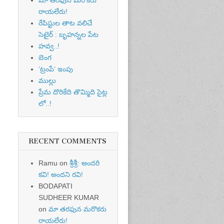
రాయలేరు!
రేపిస్టుల తాట వలిచే
సెటైర్ : బృహన్నల పేట
హవ్వ..!
బెంగ
‘ట్రంపే’ ఇంపు
ముల్లు
ప్రేమ దొరికేది తొమ్మిది సైట్ల
లో..!
RECENT COMMENTS
Ramu
on
శ్రీశ్రీ: అందరి
కవి! అందని రవి!
BODAPATI
SUDHEER KUMAR
on
మా తరఫున మరొకరు
రాయలేరు!