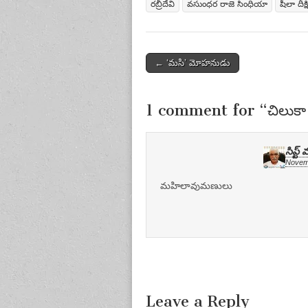
రబ్రీదేవి
వసుంధర రాజె సింధియా
షీలా దీక్ష
Post
← ‘మసి’ మోహనుడు
navigation
1 comment for “
చిలుకా
సిప్ట
Novemb
మహిలావుమణులు
Leave a Reply