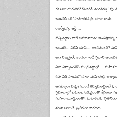
ఈ అయిదుగురిలో కొందరికి ‘మగదిక్కు’ వుంది,
అందరికీ ఒకే ‘సామాజికవర్గం’ కూడా కాదు.
రిజర్వేషన్లు ఇస్తే …
కొన్నివర్గాల వారే అవకాశాలను కబళిస్తా
అయితే… వీరిని చూసి… ‘ఇంకేముంది? మహిళ
అది నిజమైతే, ఇందిరాగాంధీ ప్రధాని అయినప్
వీరు ఏర్పాటుచేసే మంత్రివర్గాల్లో … మహిళ
రేపు వీరి పాలనలో కూడా మహిళలపై అత్య
ఆడపిల్లలు పుట్టకముందే కన్నుమూస్తూనే వుం
ప్రమాదాల్లో కుటుంబసభ్యులంతా క్షేమంగా వు
మహిళామూర్తులంతా, మహిళలకు ‘ప్రతినిధుల
మహా అయితే ‘ప్రతీక’లు కాగలరు.