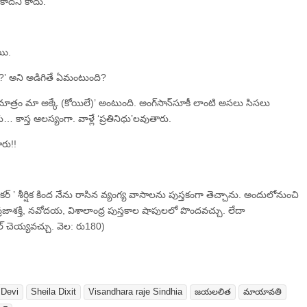
కాదని కాదు.
యి.
’ అని అడిగితే ఏమంటుంది?
 మాత్రం మా అక్కే (కోయిలే)’ అంటుంది. అంగ్‌సాన్‌సూకీ లాంటి అసలు సిసలు
ాస్త ఆలస్యంగా. వాళ్లే ‘ప్రతినిధు’లవుతారు.
ారు!!
 మేకర్ ’ శీర్షిక కింద నేను రాసిన వ్యంగ్య వాసాలను పుస్తకంగా తెచ్చాను. అందులోనుంచి
జాశక్తి, నవోదయ, విశాలాంధ్ర పుస్తకాల షాపులలో పొందవచ్చు. లేదా
చెయ్యవచ్చు. వెల: రు180)
 Devi
Sheila Dixit
Visandhara raje Sindhia
జయలలిత
మాయావతి