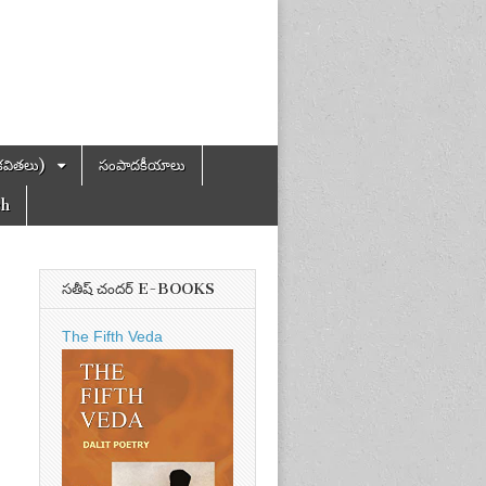
కవితలు)
సంపాదకీయాలు
ch
సతీష్ చందర్ E-BOOKS
The Fifth Veda