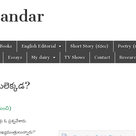
handar
Books
English Editorial
Short Story (కథలు)
Poetry (
Essays
My dairy
TV Shows
Contact
Resear
యిలెక్కడ?
నుంచి)
ు ఓ ప్రశ్నవేశారు.
యమంత్రులున్నారు?’