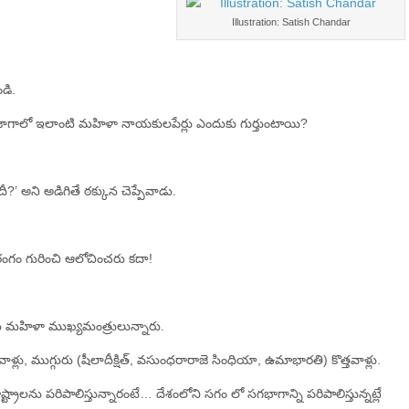
Illustration: Satish Chandar
డి.
ి జాగాలో ఇలాంటి మహిళా నాయకులపేర్లు ఎందుకు గుర్తుంటాయి?
’ అని అడిగితే ఠక్కున చెప్పేవాడు.
ంగం గురించి ఆలోచించరు కదా!
రు మహిళా ముఖ్యమంత్రులున్నారు.
్లు, ముగ్గురు (షీలాదీక్షిత్‌, వసుంధరారాజె సింధియా, ఉమాభారతి) కొత్తవాళ్లు.
ాలను పరిపాలిస్తున్నారంటే… దేశంలోని సగం లో సగభాగాన్ని పరిపాలిస్తున్నట్లే