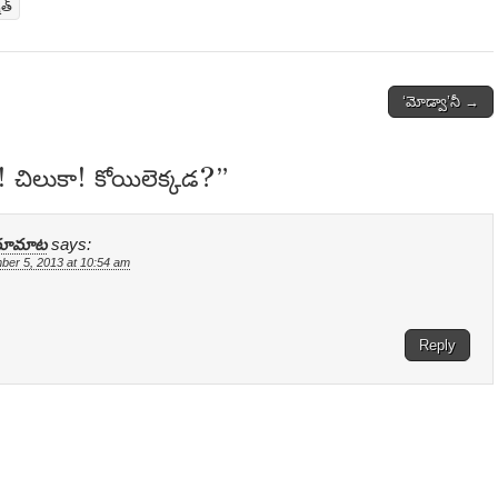
ిత్
‘మోడ్వా’నీ →
! చిలుకా! కోయిలెక్కడ?
”
్ మామాట
says:
er 5, 2013 at 10:54 am
Reply