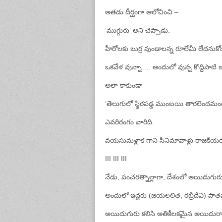
అతడు దీర్ఘంగా ఆలోచించి –
‘ముగ్గురు’ అని చెప్పాడు.
హీరోలకు బుర్ర వుండాలన్న రూలేమీ లేదనుకోం
ఒకవేళ వున్నా…. అందులో వున్న కొద్దిపాట
అలా కాకుండా
‘తెలుగులో స్థిరపడ్డ ముంబయి తారలెందమందీ?
ఎవరిరంగం వారిది.
వయసుమళ్లాక గాని సినిమావాళ్లు రాజకీయర
III III III
నేడు, పంచరత్నాల్లాగా, దేశంలో అయిదుగు
అందులో ఇద్దరు (జయలలిత, రబ్రీదేవి) పాతవాళ
అయిదుగురు కలిసి అతికీలకమైన అయిదురాష్ట్ర