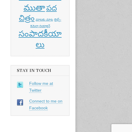
ముతా
పద
చిత్రం
మాటకు మాట
లైట్స్-
కెమెరా-రియాక్షన్
సంపాదకీయా
లు
STAY IN TOUCH
Follow me at
Twitter
Connect to me on
Facebook