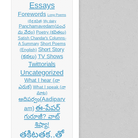
Essays
Forewords
Long Poems
(ధీర్గ కవిత)
My dairy
Panchamavedam(పంచ
మ వేదం)
Poetry (కవితలు)
Satish Chandar's Columns-
Short Poems
A Summary
Short Story
(English)
TV Shows
(కథలు)
Twittorials
Uncategorized
What I hear (నా
ఎరుక)
What I speak (నా
మాట)
ఆదిపర్వం(Aadiparv
ఈ-పేపర్
am)
గురూజీ? వాట్
శిష్యా!
తకిటతక..తో