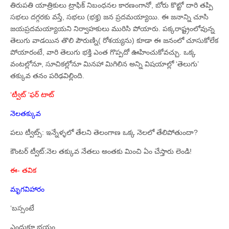
తిరుపతి యాత్రికులు ట్రాఫిక్‌ నిబంధనల కారణంగానో, బోరు కొట్టో దారి తప్పి
సభలు దగ్గరకు వస్తే, సభలు (భక్త) జన ప్రదమయ్యాయి. ఈ జనాన్ని చూసి
జయప్రదమయ్యాయని నిర్వాహకులు మురిసి పోయారు. పక్కరాష్ట్రంలోవున్న
తెలుగు వాడయిన తొలి పౌరుణ్ని( రోశయ్యను) కూడా ఈ జనంలో చూసుకోలేక
పోయారంటే, వారి తెలుగు భక్తి ఎంత గొప్పదో ఊహించుకోవచ్చు. ఒక్క
వంటల్లోనూ, సూచికల్లోనూ మినహా మిగిలిన అన్ని విషయాల్లో ‘తెలుగు’
తక్కువ తనం పరిఢవిల్లింది.
‘ట్వీట్‌ ‘ఫర్‌ టాట్‌
నెలతక్కువ
పలు ట్వీట్స్‌: ఇన్నేళ్ళలో తేలని తెలంగాణ ఒక్క నెలలో తేలిపోతుందా?
కౌంటర్‌ ట్వీట్‌:నెల తక్కువ నేతలు అంతకు మించి ఏం చేస్తారు లెండి!
ఈ- తవిక
మృగవిహారం
‘బస్సంటే
ఎందుకూ భయం.