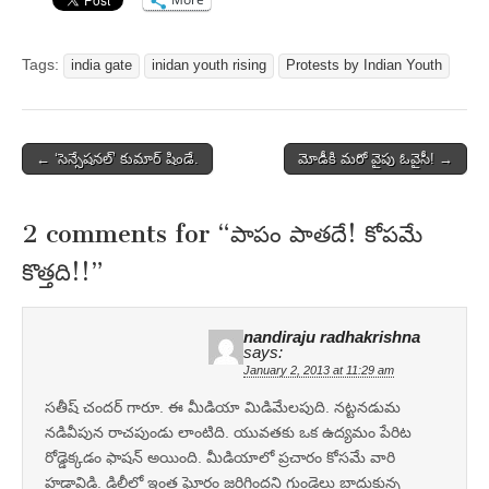
Tags:
india gate
inidan youth rising
Protests by Indian Youth
Post
← ‘సెన్సేషనల్‌’ కుమార్‌ షిండే.
మోడీకి మరో వైపు ఓవైసీ! →
navigation
2 comments for “
పాపం పాతదే! కోపమే
కొత్తది!!
”
nandiraju radhakrishna
says:
January 2, 2013 at 11:29 am
సతీష్ చందర్ గారూ. ఈ మీడియా మిడిమేలపుది. నట్టనడుమ
నడివీపున రాచపుండు లాంటిది. యువతకు ఒక ఉద్యమం పేరిట
రోడ్డెక్కడం ఫాషన్ అయింది. మీడియాలో ప్రచారం కోసమే వారి
హడావిడి. డిల్లీలో ఇంత ఘోరం జరిగిందని గుండెలు బాదుకున్న