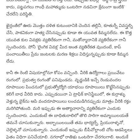
కాదు, పట్టపగలు గాంధీ మహాత్ముడు ఒంటరిగా నడచినా క్షేమంగా ఇంటికి’
చేరలేని పరిస్థితి.
ఖైర్లంజీలో ఊరు మొత్తం దళిత కుటుంబానికి చెందిన తల్లినీ, కూతుర్నీ వివస్త్రల్ని
చేసి, పాశవికంగా హత్య చేసినప్పుడు కూడా ఈ యువత కిమ్మనలేదు. ఈ కొత్త
యువత కుల వివక్షకు వ్యతిరేకంగా గానీ, మతోన్మాదానికి వ్యతిరేకంగా గానీ
స్పందించరు. పోనీ ‘లైంగిక వివక్ష’ మీద అంత వ్యతిరేకత వుందంటే, కాప్‌
పంచాయితీలు ప్రేమ జంటలకు మరణ శిక్షలు విధిస్తున్నప్పుడు కూడా కిమ్మన
లేదు.
కానీ ఈ రెంటి విషయాల్లోనూ కోపం వచ్చింది. వీరికి ఉద్యోగాలు ప్రయివేటు
రంగంలో. ప్రభుత్వ రంగంతో పనివుండదు. వృధ్ధుడికి ఇచ్చే రెండువందల
రూపాయిల పించనులో ప్రభుత్వోద్యోగి యాభయి రూపాయిలు కొట్టేసినప్పుడు
కలిగే బాధ వీరిది కాదు. ఎప్పుడయినా ఏ ట్రాఫిక్‌ కానిస్టేబులో, ఈ కుర్రాళ్ళు
వెళ్తున్న బైక్‌ను ఆపి వందరూపాయిలు లంచమడిగినప్పుడు మాత్రం వీరికి రక్తం
మరిగిపోతుంది. మరి ఇప్పుడు ఈ అత్యాచారాన్ని వ్యతిరేకంగా ఎందుకు
స్పందించారు. ఎందుకంటే ఈ బాధితురాలిలో తొలి సారిగా అమ్మాయిలయతే
తమనే చూసుకున్నారు. అబ్బాయిలయితే తమ భార్యల్నే, ప్రియురాళ్ళనో,
చెల్లెళ్ళనో చూసుకున్నారు. ఎందుకంటే ఇప్పుడు బీపీవోల్లాంటి చోట ఆడపిల్లలు
సైతం విధిగా పనిచేయాలి. నగరాల్లో రాత్రిళ్లు ఒంటరిగా చేరగలగాలి. అందుకే