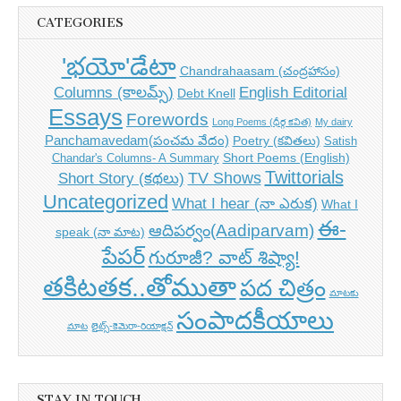
CATEGORIES
'భయో'డేటా
Chandrahaasam (చంద్రహాసం)
Columns (కాలమ్స్)
English Editorial
Debt Knell
Essays
Forewords
Long Poems (ధీర్గ కవిత)
My dairy
Panchamavedam(పంచమ వేదం)
Poetry (కవితలు)
Satish
Short Poems (English)
Chandar's Columns- A Summary
Twittorials
TV Shows
Short Story (కథలు)
Uncategorized
What I hear (నా ఎరుక)
What I
ఈ-
ఆదిపర్వం(Aadiparvam)
speak (నా మాట)
పేపర్
గురూజీ? వాట్ శిష్యా!
తకిటతక..తోముతా
పద చిత్రం
మాటకు
సంపాదకీయాలు
మాట
లైట్స్-కెమెరా-రియాక్షన్
STAY IN TOUCH