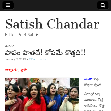
Satish Chandar
Editor. Poet. Satirist
ఈ-పేపర్
పాపం పాతదే! కోపమే కొత్తది!!
January 2, 2013
•
2 Comments
టాపు(లేని) స్టోరీ:
అంతా
కొత్త
కొత్తగా వుంది.
వీధుల్లో కొత్త
ముఖాలు.కొత్త
అరుపులు. కొత్త