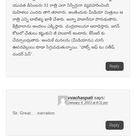
యువత డిసెంబరు 31 రాత్రి ఎలా నిస్సిగ్గుగా వ్యవహరించింది.
మహిళలు ఎందరు తాగి తూలారు. అంతెందుకు మీడియా మిత్రులు ఆ
రాత్రి ఎన్ని బాటిళ్ళు ఖాళీ చేశారు. అన్నా హజారేనూ పొగుడుతారు,
కేజ్రీవాలాను అందలం ఎక్కిస్తారు. చంద్రబాబునూ ఆరాధిస్తారు. జగన్
కోటలో చేతులు కట్టుకుని జీ హుజూర్ అంటారు. కేసీఆర్ కు
చేమ్చాలవుతారు. అందుకే మనలను (మీడియాను) చూసి
ఊసరవెల్లులు కూడా సిగ్గుపడుతున్నాయి. “హాట్స్ ఆఫ్ టు సతీష్
చందర్ పెన్”.
Reply
vvachaspati
says:
January 4, 2013 at 8:11 pm
Sir, Great…..narration.
Reply