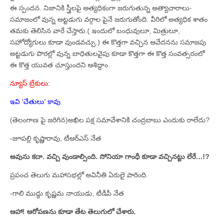
ఈ స్పందన. నిజానికి స్త్రీలపై అత్యధికంగా జరుగుతున్న అత్యాచారాలు-
సమాజంలో వున్న అట్టడుగు వర్గాల పైనే జరుగుతోంది. వీరిలో అత్యధిక శాతం
తమకు తెలిసిన వారే చేస్తారు.( ఇందులో బంధువులూ, మిత్రులూ,
సహోద్యోగులు కూడా వుండవచ్చు.) ఈ కొత్తగా వచ్చిన ఆవేదనను సమాజపు
అట్టడుగు పొరల్లో వున్న బాధితులవైపు కూడా కొత్తగా ఈ కొత్త సంవత్సరంలో
ఈ కొత్త యువత చూస్తుందని ఆశిద్దాం.
న్యూస్‌ బ్రేకులు:
ఇవి ‘చేతులు’ కావు
(తెలంగాణ పై జరిగిన)అఖిల పక్ష సమావేశానికి చంద్రబాబు ఎందుకు రాలేదు?
-జూపల్లి కృష్ణారావు, టీఆర్‌ఎస్‌ నేత
అవును కదా. వచ్చి వుండాల్సింది. సోనియా గాంధీ కూడా వచ్చినట్టు లేరే…!?
ప్రపంచ తెలుగు మహాసభల్లో అవినీతి ఏరులై పారింది.
-గాలి ముద్దు కృష్ణమ నాయుడు, టీడీపీ నేత
ఆహా! ఆరోపణను కూడా తేట తెలుగులో చేశారు.