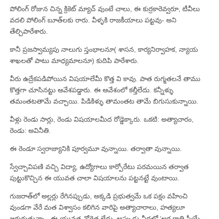
పోలింగ్‌ రోజున చిన్న క్రికెట్‌ మ్యాచ్‌ వుంటే చాలు, ఈ కుర్రకారెవ్వరూ, టీవీలు
వదలి పోలింగ్‌ బూత్‌లకు రారు. వీళ్ళకి రాజకీయాలు పట్టవు- అని
తేల్చిపారేశారు.
కానీ ప్రజస్వామ్యపు నాలుగు స్తంభాలనూ( శాసన, కార్యనిర్వాహక, న్యాయ
శాఖలతో పాటు మాధ్యమాలనూ) కుదిపి పారేశారు.
వీరు ఉద్రేకపడిపోయిన విషయాలేమీ కొత్త వి కావు. పాత రుగ్మతలనే తాము
కొత్తగా చూసినట్టు ఆవేశపడ్డారు. ఈ ఆవేశంలో కల్తీలేదు. కన్నీళ్ళు
తమంతటతామే వచ్చాయి. పిడికిళ్ళు తామంతట తామే బిగుసుకున్నాయి.
వీళ్లు రెండు సార్లు, రెండు విషయాలమీద రోడ్డెక్కారు. ఒకటి: అత్యాచారం,
రెండు: అవినీతి.
ఈ రెండూ స్వరాజ్యానికి పూర్వమూ వున్నాయి. తర్వాతా వున్నాయి.
స్వేచ్చావిపణి వచ్చి విద్యా, ఉద్యోగాలు కార్పోరేటు పరమయిన తర్వాత
పుట్టుకొచ్చిన ఈ యువత చాలా విషయాలను పట్టనట్టే వుంటాయి.
గుజరాత్‌లో అల్లర్లు రేగినప్పుడు, అక్కడి ప్రభుత్వమే ఒక పక్షం వహించి
వుండగా వేరే మత విశ్వాసం కలిగిన వారిపై అత్యాచారాలు, హత్యలూ
జరుగుతున్నా , ఈ యువత నోరెత్త లేదు. అప్పుడు వీధల్లో ‘అర్థ రాత్రి స్త్రీయే