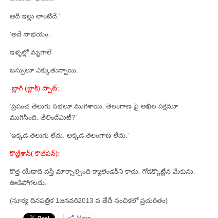
అదీ ఇల్లు లాంటిదే.’
‘అదే నాభయం.
ఇళ్ళల్లో మృగాలే
బస్సులూ ఎక్కుతున్నాయి.’
బ్లాగ్‌ (బ్లాక్‌) స్పాట్‌:
‘ప్రపంచ తెలుగు సభలూ ముగిశాయి. తెలంగాణ పై అఖిల పక్షమూ
ముగిసింది. తేలిందేమిటి?’
‘ఇక్కడ తెలుగు లేదు. అక్కడ తెలంగాణ లేదు.’
కొట్టేశాన్‌( కొటేషన్‌):
కొత్త యేడాది వస్తే మార్చాల్సింది క్యాలెండర్‌ని కాదు. గోడక్కొట్టిన మేకును.
ఊడిపోగలదు.
(సూర్య దినపత్రిక 1జనవరి2013 వ తేదీ సంచికలో ప్రచురితం)
More