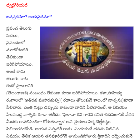
ట్విట్టోరియల్‌
జనప్రదమా? జయప్రదమా?
ప్రపంచ తెలుగు
సభలు,
ప్రపంచంలో
మూడోకంటికి
తెలీకుండా
జరిగిపోయాయి.
అంతే కాదు
తెలుగు నాట
రెండో ప్రాంతానికి
(తెలంగాణకి) సంబంధం లేకుండా కూడా జరిగిపోయాయి. కళా,సాహిత్య
రంగాలలో ‘అతిరథ మహారథుల్ని'( రథాలు తోలుకునే కాలంలో వాళ్ళను)కూడా
పిలిచారు. ఎంత గుట్టు చప్పుడు కాకుండా వారిని పిలిచారంటే, అ విషయం
పిలవబడ్డ వాళ్ళకు కూడా తెలీదు. ‘ఫలానా కవి గారిని కవిత చదవటానికి వేదిక
మీదకు రావలిసిందిగా కోరుతున్నాం’ అని మైకులు పిక్కటిల్లేటట్లు
పిలిచారనుకోండి. ఆయన ఎప్పటికీ రాడు. ఎందుకంటే తనను పిలిచిన
విషయం తెలీక ఆయన తనవూరిలోనే తానుండిపోతారు.శ్రీవారిని దర్శించుకునే