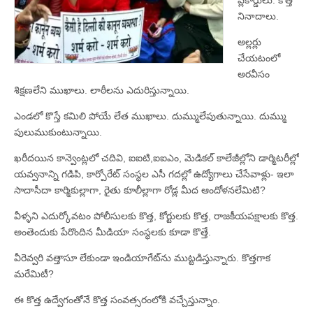
ప్లకార్డులు. కొత్త
నినాదాలు.
అల్లర్లు
చేయటంలో
అరవీసం
శిక్షణలేని ముఖాలు. లాఠీలను ఎదురిస్తున్నాయి.
ఎండలో కొస్తే కమిలి పోయే లేత ముఖాలు. దుమ్ములేపుతున్నాయి. దుమ్ము
పులుముకుంటున్నాయి.
ఖరీదయిన కాన్వెంట్లలో చదివి, ఐఐటి,ఐఐఎం, మెడికల్‌ కాలేజీల్లోని డార్మిటరీల్లో
యవ్వనాన్ని గడిపి, కార్పోరేట్‌ సంస్థల ఎసీ గదల్లో ఉద్యోగాలు చేసేవాళ్లు- ఇలా
సాదాసీదా కార్మికుల్లాగా, రైతు కూలీల్లాగా రోడ్ల మీద ఆందోళనలేమిటి?
వీళ్ళని ఎదుర్కోవటం పోలీసులకు కొత్త, కోర్టులకు కొత్త, రాజకీయపక్షాలకు కొత్త.
అంతెందుకు పేరొందిన మీడియా సంస్థలకు కూడా కొత్తే.
వీరెవ్వరి వత్తాసూ లేకుండా ఇండియాగేట్‌ను ముట్టడిస్తున్నారు. కొత్తగాక
మరేమిటీ?
ఈ కొత్త ఉద్వేగంతోనే కొత్త సంవత్సరంలోకి వచ్చేస్తున్నాం.