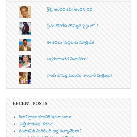
శ్రీశ్రీ: అందరి కవి! అందని రవి!
ప్రేమ దొరికేది తొమ్మిది సైట్ల లో..!
ఈ కథలు 'పెద్దల'కు మాత్రమే!
అగ్రకులాంతర వివాహాలు!
గాంధీ బొమ్మ ముందు గాంధారీ పుత్రులు!
RECENT POSTS
శీలావీర్రాజు కలానికి ఇటూ అటూ:
‘ఎత్తి పొడుపు’ కథలు!
మహాకవికి మిగిలింది అర్ధ శతాబ్దమేనా?