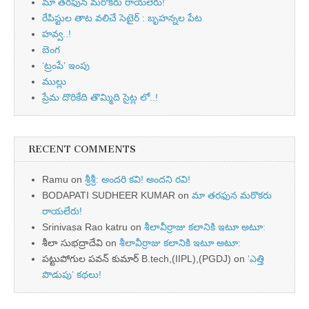
మా తరఫున మరొకరు రాయలేరు!
రేపిస్టుల తాట వలిచే సెటైర్ : బృహన్నల పేట
హవ్వ..!
బెంగ
‘ట్రంపే’ ఇంపు
ముల్లు
ప్రేమ దొరికేది తొమ్మిది సైట్ల లో..!
RECENT COMMENTS
Ramu
on
శ్రీశ్రీ: అందరి కవి! అందని రవి!
BODAPATI SUDHEER KUMAR
on
మా తరఫున మరొకరు
రాయలేరు!
Srinivasa Rao katru
on
శీలావీర్రాజు కలానికి ఇటూ అటూ:
శీలా సుభద్రాదేవి
on
శీలావీర్రాజు కలానికి ఇటూ అటూ:
పట్టుపోగుల పవన్ కుమార్ B.tech,(IIPL),(PGDJ)
on
‘ఎత్తి
పొడుపు’ కథలు!