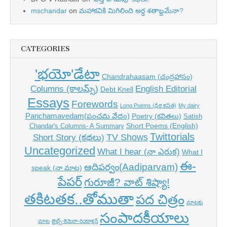
mschandar
on
మహాకవికి మిగిలింది అర్ధ శతాబ్దమేనా?
CATEGORIES
'భయో'డేటా
Chandrahaasam (చంద్రహాసం)
Columns (కాలమ్స్)
English Editorial
Debt Knell
Essays
Forewords
Long Poems (ధీర్గ కవిత)
My dairy
Panchamavedam(పంచమ వేదం)
Poetry (కవితలు)
Satish
Short Poems (English)
Chandar's Columns- A Summary
Twittorials
TV Shows
Short Story (కథలు)
Uncategorized
What I hear (నా ఎరుక)
What I
ఈ-
ఆదిపర్వం(Aadiparvam)
speak (నా మాట)
పేపర్
గురూజీ? వాట్ శిష్యా!
తకిటతక..తోముతా
పద చిత్రం
మాటకు
సంపాదకీయాలు
మాట
లైట్స్-కెమెరా-రియాక్షన్