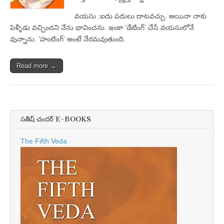
వయసు :ఐదు పదులు దాటవచ్చు. అయినా నాకు
పెళ్ళీడు వచ్చిందని నేను భావించను. ఇంకా ‘డేటింగ్‌’ చేసే వయసులోనే
వున్నాను. ‘హంటింగ్‌’ అంటే నేరమవుతుంది.
Read more →
సతీష్ చందర్ E-BOOKS
The Fifth Veda