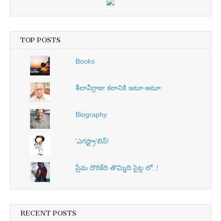
TOP POSTS
Books
శీలావీర్రాజు కలానికి ఇటూ అటూ:
Biography
'ఎగస్ట్రా'లిన్‌!
ప్రేమ దొరికేది తొమ్మిది సైట్ల లో..!
RECENT POSTS