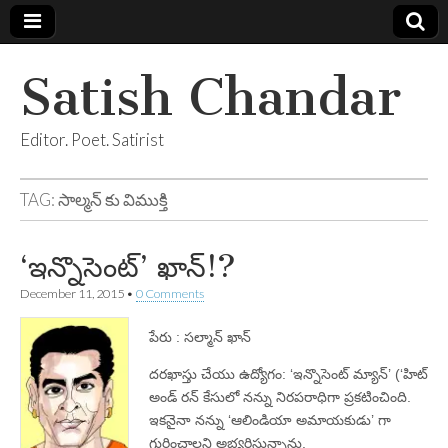
Satish Chandar
Editor. Poet. Satirist
TAG:
సాల్మన్ కు విముక్తి
‘ఇన్నొసెంట్‌’ ఖాన్‌!?
December 11, 2015
•
0 Comments
పేరు : సల్మాన్‌ ఖాన్‌
దరఖాస్తు చేయు ఉద్యోగం: ‘ఇన్నొసెంట్‌ మ్యాన్‌’ (‘హిట్‌
అండ్‌ రన్‌ కేసులో నన్ను నిరపరాధిగా ప్రకటించింది.
ఇకనైనా నన్ను ‘ఆలిండియా అమాయకుడు’ గా
గుర్తించాలని అభ్యర్థిస్తున్నాను.