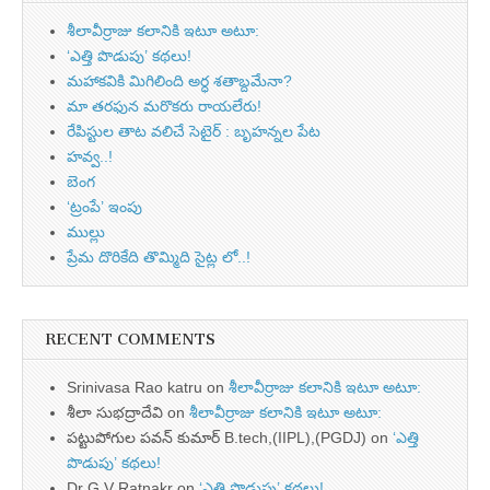
శీలావీర్రాజు కలానికి ఇటూ అటూ:
‘ఎత్తి పొడుపు’ కథలు!
మహాకవికి మిగిలింది అర్ధ శతాబ్దమేనా?
మా తరఫున మరొకరు రాయలేరు!
రేపిస్టుల తాట వలిచే సెటైర్ : బృహన్నల పేట
హవ్వ..!
బెంగ
‘ట్రంపే’ ఇంపు
ముల్లు
ప్రేమ దొరికేది తొమ్మిది సైట్ల లో..!
RECENT COMMENTS
Srinivasa Rao katru
on
శీలావీర్రాజు కలానికి ఇటూ అటూ:
శీలా సుభద్రాదేవి
on
శీలావీర్రాజు కలానికి ఇటూ అటూ:
పట్టుపోగుల పవన్ కుమార్ B.tech,(IIPL),(PGDJ)
on
‘ఎత్తి
పొడుపు’ కథలు!
Dr G V Ratnakr
on
‘ఎత్తి పొడుపు’ కథలు!