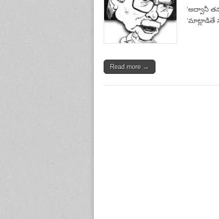
‘అద్వానీ త
‘మాట్లాడితే 
Read more →