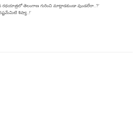
న రథయాత్రలో తెలంగాణ గురించి మాట్లాడకుండా వుండలేరా..?’
నష్టమేమిటి శిష్యా..!’