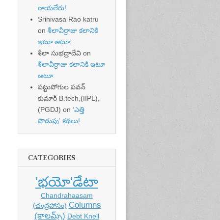
రాయలేరు!
Srinivasa Rao katru
on
శీలావీర్రాజు కలానికి
ఇటూ అటూ:
శీలా సుభద్రాదేవి
on
శీలావీర్రాజు కలానికి ఇటూ
అటూ:
పట్టుపోగుల పవన్
కుమార్ B.tech,(IIPL),
(PGDJ)
on
‘ఎత్తి
పొడుపు’ కథలు!
CATEGORIES
'భయో'డేటా
Chandrahaasam
Columns
(చంద్రహాసం)
(కాలమ్స్)
Debt Knell