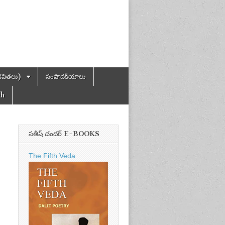
కవితలు)
సంపాదకీయాలు
ch
సతీష్ చందర్ E-BOOKS
The Fifth Veda