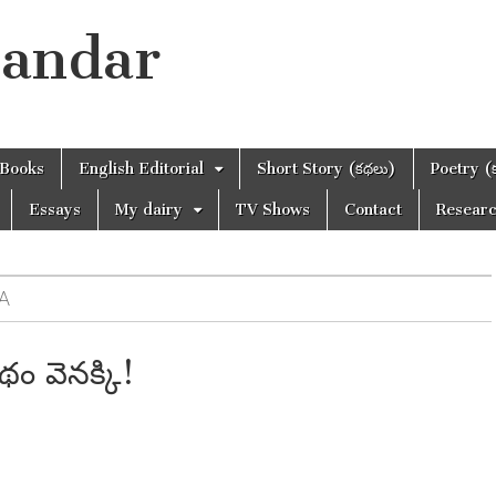
handar
Books
English Editorial
Short Story (కథలు)
Poetry (
Essays
My dairy
TV Shows
Contact
Resear
A
థం వెనక్కి!