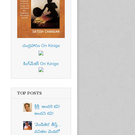
చంద్రహాసం On Kinige
కింగ్‌మేకర్ On Kinige
TOP POSTS
శ్రీశ్రీ: అందరి కవి!
అందని రవి!
'వెండితెర' తీస్తే...
వనితల మెడలో