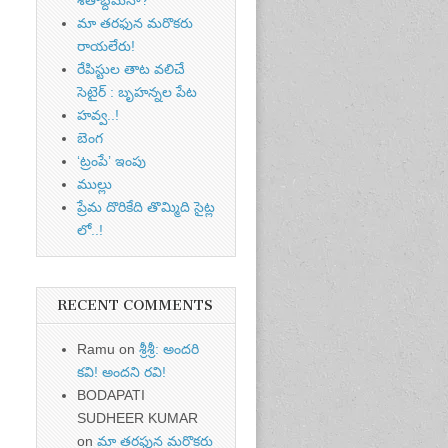
మా తరఫున మరొకరు
రాయలేరు!
రేపిస్టుల తాట వలిచే
సెటైర్ : బృహన్నల పేట
హవ్వ..!
బెంగ
‘ట్రంపే’ ఇంపు
ముల్లు
ప్రేమ దొరికేది తొమ్మిది సైట్ల
లో..!
RECENT COMMENTS
Ramu
on
శ్రీశ్రీ: అందరి
కవి! అందని రవి!
BODAPATI
SUDHEER KUMAR
on
మా తరఫున మరొకరు