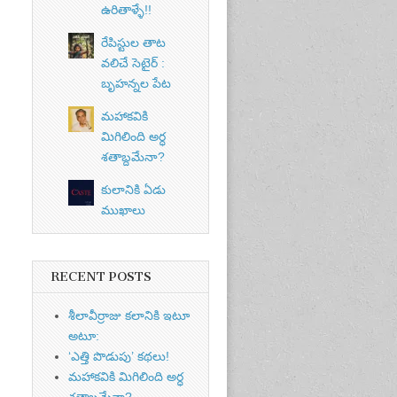
ఉరితాళ్ళే!!
రేపిస్టుల తాట
వలిచే సెటైర్ :
బృహన్నల పేట
మహాకవికి
మిగిలింది అర్ధ
శతాబ్దమేనా?
కులానికి ఏడు
ముఖాలు
RECENT POSTS
శీలావీర్రాజు కలానికి ఇటూ
అటూ:
‘ఎత్తి పొడుపు’ కథలు!
మహాకవికి మిగిలింది అర్ధ
శతాబ్దమేనా?