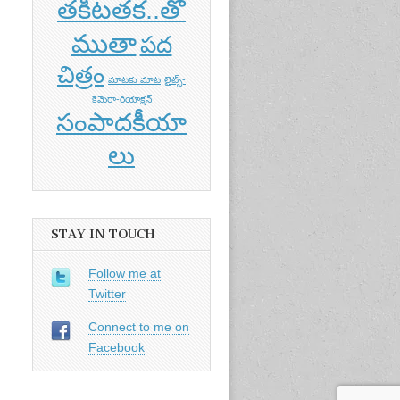
తకిటతక..తో
ముతా
పద
చిత్రం
మాటకు మాట
లైట్స్-
కెమెరా-రియాక్షన్
సంపాదకీయా
లు
STAY IN TOUCH
Follow me at
Twitter
Connect to me on
Facebook