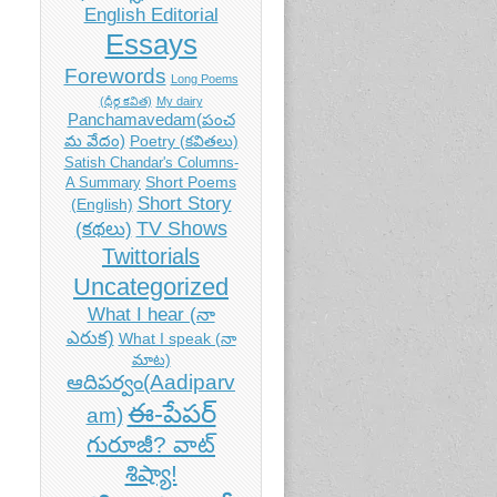
English Editorial
Essays
Forewords
Long Poems
(ధీర్గ కవిత)
My dairy
Panchamavedam(పంచ
మ వేదం)
Poetry (కవితలు)
Satish Chandar's Columns-
Short Poems
A Summary
Short Story
(English)
TV Shows
(కథలు)
Twittorials
Uncategorized
What I hear (నా
ఎరుక)
What I speak (నా
మాట)
ఆదిపర్వం(Aadiparv
ఈ-పేపర్
am)
గురూజీ? వాట్
శిష్యా!