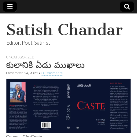
Satish Chandar
Editor. Poet. Satirist
UNCATEGORIZED
కులానికి ఏడు ముఖాలు
December 24, 2022
•
0 Comments
Cover – CforCaste