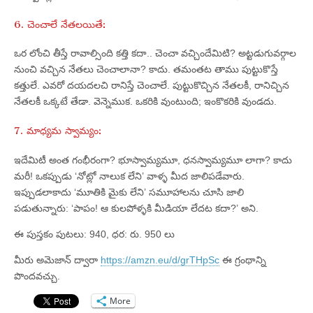
6. చెంచాలే నేతలయితే:
ఒర లోంచి తీస్తే రావాల్సింది కత్తి కదా.. చెంచా వచ్చిందేమిటి? అట్టడుగువర్గాల
నుంచి వచ్చిన నేతలు చెంచాలానా? కాదు. తమంతట తాము పుట్టుకొస్తే
కత్తులే. ఎవరో దయదలచి రానిస్తే చెంచాలే. పుట్టుకొచ్చిన నేతలకీ, రానిచ్చిన
నేతలకీ ఒక్కటే తేడా. వెన్నెముక. ఒకరికి వుంటుంది; ఇంకొకరికి వుండదు.
7. మాధ్యమ స్వామ్యం:
ఇదేమిటీ అంత గంభీరంగా? భూస్వామ్యమూ, ధనస్వామ్యమూ లాగా? కాదు
మరీ! ఒకప్పుడు ‘నోట్లో నాలుక లేని’ వాళ్ళ మీద జాలిపడేవారు.
ఇప్పుడలాకాదు ‘మూతికి మైకు లేని’ సమూహాలను చూసి జాలి
పడుతున్నారు: ‘పాపం! ఆ కులపోళ్ళకి మీడియా లేదట కదా?’ అని.
ఈ పుస్తకం పుటలు: 940, ధర: రు. 950 లు
మీరు అమెజాన్ ద్వారా
https://amzn.eu/d/grTHpSc
ఈ గ్రంథాన్ని
పొందవచ్చు.
More