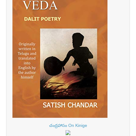
చంద్రహాసం On Kinige