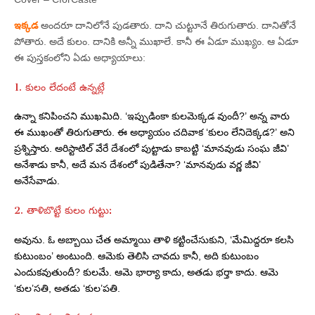
ఇక్కడ
అందరూ దానిలోనే పుడతారు. దాని చుట్టూనే తిరుగుతారు. దానితోనే
పోతారు. అదే కులం. దానికి అన్నీ ముఖాలే. కానీ ఈ ఏడూ ముఖ్యం. ఆ ఏడూ
ఈ పుస్తకంలోని ఏడు అధ్యాయాలు:
1. కులం లేదంటే ఉన్నట్లే
ఉన్నా కనిపించని ముఖమిది. ‘ఇప్పుడింకా కులమెక్కడ వుందీ?’ అన్న వారు
ఈ ముఖంతో తిరుగుతారు. ఈ అధ్యాయం చదివాక ‘కులం లేనిదెక్కడ?’ అని
ప్రశ్నిస్తారు. అరిస్టాటిల్‌ వేరే దేశంలో పుట్టాడు కాబట్టి ‘మానవుడు సంఘ జీవి’
అనేశాడు కానీ, అదే మన దేశంలో పుడితేనా? ‘మానవుడు వర్ణ జీవి’
అనేసేవాడు.
2. తాళిబొట్టే కులం గుట్టు:
అవును. ఓ అబ్బాయి చేత అమ్మాయి తాళి కట్టించేసుకుని, ‘మేమిద్దరూ కలసి
కుటుంబం’ అంటుంది. ఆమెకు తెలిసి చావదు కానీ, అది కుటుంబం
ఎందుకవుతుందీ? కులమే. ఆమె భార్యా కాదు, అతడు భర్తా కాదు. ఆమె
‘కుల’సతి, అతడు ‘కుల’పతి.