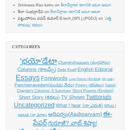
Srinivasa Rao katru
on
శీలావీర్రాజు కలానికి ఇటూ అటూ:
శీలా సుభద్రాదేవి
on
శీలావీర్రాజు కలానికి ఇటూ అటూ:
పట్టుపోగుల పవన్ కుమార్ B.tech,(IIPL),(PGDJ)
on
‘ఎత్తి
పొడుపు’ కథలు!
CATEGORIES
'భయో'డేటా
Chandrahaasam (చంద్రహాసం)
Columns (కాలమ్స్)
English Editorial
Debt Knell
Essays
Forewords
Long Poems (ధీర్గ కవిత)
My dairy
Panchamavedam(పంచమ వేదం)
Poetry (కవితలు)
Satish
Short Poems (English)
Chandar's Columns- A Summary
Twittorials
TV Shows
Short Story (కథలు)
Uncategorized
What I hear (నా ఎరుక)
What I
ఈ-
ఆదిపర్వం(Aadiparvam)
speak (నా మాట)
పేపర్
గురూజీ? వాట్ శిష్యా!