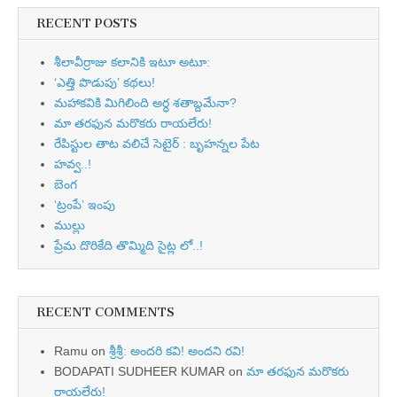
RECENT POSTS
శీలావీర్రాజు కలానికి ఇటూ అటూ:
‘ఎత్తి పొడుపు’ కథలు!
మహాకవికి మిగిలింది అర్ధ శతాబ్దమేనా?
మా తరఫున మరొకరు రాయలేరు!
రేపిస్టుల తాట వలిచే సెటైర్ : బృహన్నల పేట
హవ్వ..!
బెంగ
‘ట్రంపే’ ఇంపు
ముల్లు
ప్రేమ దొరికేది తొమ్మిది సైట్ల లో..!
RECENT COMMENTS
Ramu
on
శ్రీశ్రీ: అందరి కవి! అందని రవి!
BODAPATI SUDHEER KUMAR
on
మా తరఫున మరొకరు
రాయలేరు!