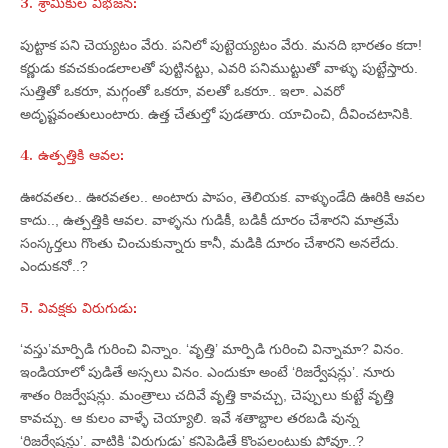
3. శ్రామికుల విభజన:
పుట్టాక పని చెయ్యటం వేరు. పనిలో పుట్టెయ్యటం వేరు. మనది భారతం కదా!
కర్ణుడు కవచకుండలాలతో పుట్టినట్టు, ఎవరి పనిముట్టుతో వాళ్ళు పుట్టేస్తారు.
సుత్తితో ఒకరూ, మగ్గంతో ఒకరూ, వలతో ఒకరూ.. ఇలా. ఎవరో
అదృష్టవంతులుంటారు. ఉత్త చేతుల్తో పుడతారు. యాచించి, దీవించటానికి.
4. ఉత్పత్తికి ఆవల:
ఊరవతల.. ఊరవతల.. అంటారు పాపం, తెలియక. వాళ్ళుండేది ఊరికి ఆవల
కాదు.., ఉత్పత్తికి ఆవల. వాళ్ళను గుడికీ, బడికీ దూరం చేశారని మాత్రమే
సంస్కర్తలు గొంతు చించుకున్నారు కానీ, మడికి దూరం చేశారని అనలేదు.
ఎందుకనో..?
5. వివక్షకు విరుగుడు:
‘వస్తు’మార్పిడి గురించి విన్నాం. ‘వృత్తి’ మార్పిడి గురించి విన్నామా? వినం.
ఇండియాలో పుడితే అస్సలు వినం. ఎందుకూ అంటే ‘రిజర్వేషన్లు’. నూరు
శాతం రిజర్వేషన్లు. మంత్రాలు చదివే వృత్తి కావచ్చు, చెప్పులు కుట్టే వృత్తి
కావచ్చు. ఆ కులం వాళ్ళే చెయ్యాలి. ఇవే శతాబ్దాల తరబడి వున్న
‘రిజర్వేషన్లు’. వాటికి ‘విరుగుడు’ కనిపెడితే కొంపలంటుకు పోవూ..?