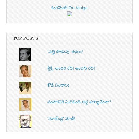
కింగ్‌మేకర్ On Kinige
TOP POSTS
‘ఎత్తి పొడుపు’ కథలు!
శ్రీశ్రీ: అందరి కవి! అందని రవి!
కోడి పందాలు
మహాకవికి మిగిలింది అర్ధ శతాబ్దమేనా?
'సూటేంద్ర' మోడీ!