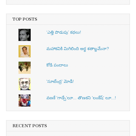
TOP POSTS
‘ఎత్తి పొడుపు’ కథలు!
మహాకవికి మిగిలింది అర్ధ శతాబ్దమేనా?
కోడి పందాలు
'సూటేంద్ర' మోడీ!
వణకే 'గాడ్సే'లూ... తొణకని 'లంకేష్‌' లూ...!
RECENT POSTS