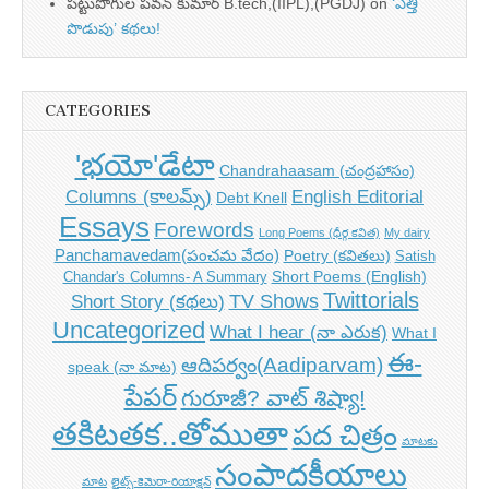
పట్టుపోగుల పవన్ కుమార్ B.tech,(IIPL),(PGDJ)
on
‘ఎత్తి
పొడుపు’ కథలు!
CATEGORIES
'భయో'డేటా
Chandrahaasam (చంద్రహాసం)
Columns (కాలమ్స్)
English Editorial
Debt Knell
Essays
Forewords
Long Poems (ధీర్గ కవిత)
My dairy
Panchamavedam(పంచమ వేదం)
Poetry (కవితలు)
Satish
Short Poems (English)
Chandar's Columns- A Summary
Twittorials
TV Shows
Short Story (కథలు)
Uncategorized
What I hear (నా ఎరుక)
What I
ఈ-
ఆదిపర్వం(Aadiparvam)
speak (నా మాట)
పేపర్
గురూజీ? వాట్ శిష్యా!
తకిటతక..తోముతా
పద చిత్రం
మాటకు
సంపాదకీయాలు
మాట
లైట్స్-కెమెరా-రియాక్షన్