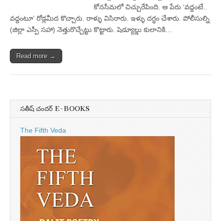
కోనసీమలో చిచ్చురేపింది. ఆ పేరు ‘వద్దంటే..
వద్దంటూ’ రోడ్లమీద కొచ్చారు. రాళ్ళు విసిరారు. ఇళ్ళు దగ్ధం చేశారు. పోలీసుల్ని
(జిల్లా ఎస్పీ సహా) నెత్తురొచ్చేట్టు కొట్టారు. షెడ్యూల్డు కులానికి…
Read more →
సతీష్ చందర్ E-BOOKS
The Fifth Veda