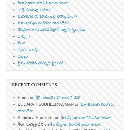
శీలావీర్రాజు కలానికి ఇటూ అటూ:
‘ఎత్తి పొడుపు’ కథలు!
మహాకవికి మిగిలింది అర్ధ శతాబ్దమేనా?
మా తరఫున మరొకరు రాయలేరు!
రేపిస్టుల తాట వలిచే సెటైర్ : బృహన్నల పేట
హవ్వ..!
బెంగ
‘ట్రంపే’ ఇంపు
ముల్లు
ప్రేమ దొరికేది తొమ్మిది సైట్ల లో..!
RECENT COMMENTS
Ramu
on
శ్రీశ్రీ: అందరి కవి! అందని రవి!
BODAPATI SUDHEER KUMAR
on
మా తరఫున మరొకరు
రాయలేరు!
Srinivasa Rao katru
on
శీలావీర్రాజు కలానికి ఇటూ అటూ:
శీలా సుభద్రాదేవి
on
శీలావీర్రాజు కలానికి ఇటూ అటూ: