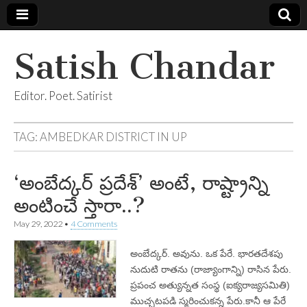
Satish Chandar
Editor. Poet. Satirist
TAG:
AMBEDKAR DISTRICT IN UP
‘అంబేద్కర్‌ ప్రదేశ్‌’ అంటే, రాష్ట్రాన్ని
అంటించే స్తారా..?
May 29, 2022
•
4 Comments
అంబేద్కర్‌. అవును. ఒక పేరే. భారతదేశపు
నుదుటి రాతను (రాజ్యాంగాన్ని) రాసిన పేరు.
ప్రపంచ అత్యున్నత సంస్థ (ఐక్యరాజ్యసమితి)
ముచ్చటపడి స్మరించుకన్న పేరు.కానీ ఆ పేరే