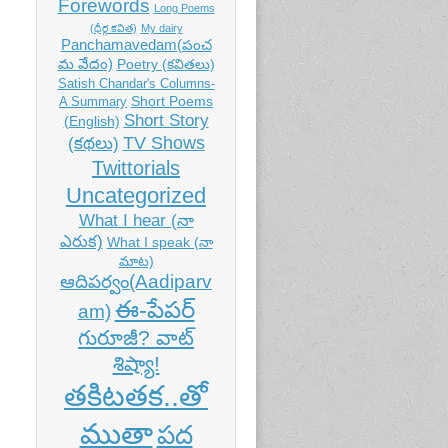
Forewords
Long Poems
(ధీర్గ కవిత)
My dairy
Panchamavedam(పంచ
మ వేదం)
Poetry (కవితలు)
Satish Chandar's Columns-
Short Poems
A Summary
Short Story
(English)
TV Shows
(కథలు)
Twittorials
Uncategorized
What I hear (నా
ఎరుక)
What I speak (నా
మాట)
ఆదిపర్వం(Aadiparv
ఈ-పేపర్
am)
గురూజీ? వాట్
శిష్యా!
తకిటతక..తో
ముతా
పద