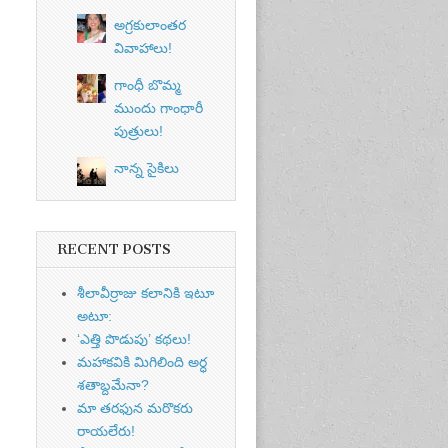
అగ్రకులాంతర
వివాహాలు!
గాంధీ బొమ్మ
ముందు గాంధారీ
పుత్రులు!
నాన్న సైకిలు
RECENT POSTS
శీలావీర్రాజు కలానికి ఇటూ
అటూ:
‘ఎత్తి పొడుపు’ కథలు!
మహాకవికి మిగిలింది అర్ధ
శతాబ్దమేనా?
మా తరఫున మరొకరు
రాయలేరు!