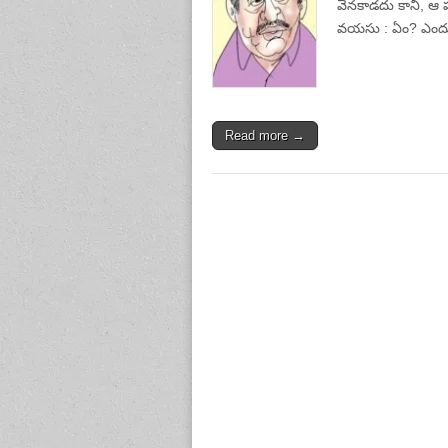
వెనకాడదు కానీ, ఆ ప
వయసు : ఏం? ఎందు
Read more →