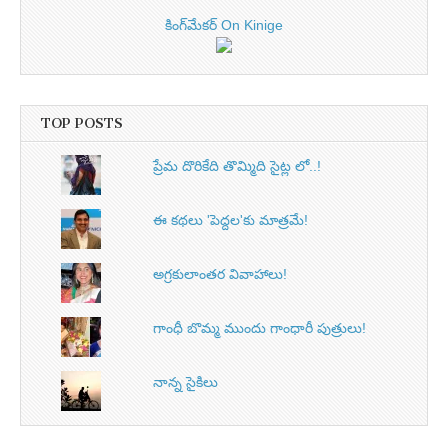
కింగ్‌మేకర్ On Kinige
TOP POSTS
ప్రేమ దొరికేది తొమ్మిది సైట్ల లో..!
ఈ కథలు 'పెద్దల'కు మాత్రమే!
అగ్రకులాంతర వివాహాలు!
గాంధీ బొమ్మ ముందు గాంధారీ పుత్రులు!
నాన్న సైకిలు