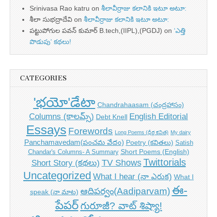
Srinivasa Rao katru
on
శీలావీర్రాజు కలానికి ఇటూ అటూ:
శీలా సుభద్రాదేవి
on
శీలావీర్రాజు కలానికి ఇటూ అటూ:
పట్టుపోగుల పవన్ కుమార్ B.tech,(IIPL),(PGDJ)
on
‘ఎత్తి
పొడుపు’ కథలు!
CATEGORIES
'భయో'డేటా
Chandrahaasam (చంద్రహాసం)
Columns (కాలమ్స్)
English Editorial
Debt Knell
Essays
Forewords
Long Poems (ధీర్గ కవిత)
My dairy
Panchamavedam(పంచమ వేదం)
Poetry (కవితలు)
Satish
Short Poems (English)
Chandar's Columns- A Summary
Twittorials
TV Shows
Short Story (కథలు)
Uncategorized
What I hear (నా ఎరుక)
What I
ఈ-
ఆదిపర్వం(Aadiparvam)
speak (నా మాట)
పేపర్
గురూజీ? వాట్ శిష్యా!