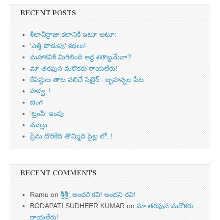
RECENT POSTS
శీలావీర్రాజు కలానికి ఇటూ అటూ:
‘ఎత్తి పొడుపు’ కథలు!
మహాకవికి మిగిలింది అర్ధ శతాబ్దమేనా?
మా తరఫున మరొకరు రాయలేరు!
రేపిస్టుల తాట వలిచే సెటైర్ : బృహన్నల పేట
హవ్వ..!
బెంగ
‘ట్రంపే’ ఇంపు
ముల్లు
ప్రేమ దొరికేది తొమ్మిది సైట్ల లో..!
RECENT COMMENTS
Ramu
on
శ్రీశ్రీ: అందరి కవి! అందని రవి!
BODAPATI SUDHEER KUMAR
on
మా తరఫున మరొకరు
రాయలేరు!