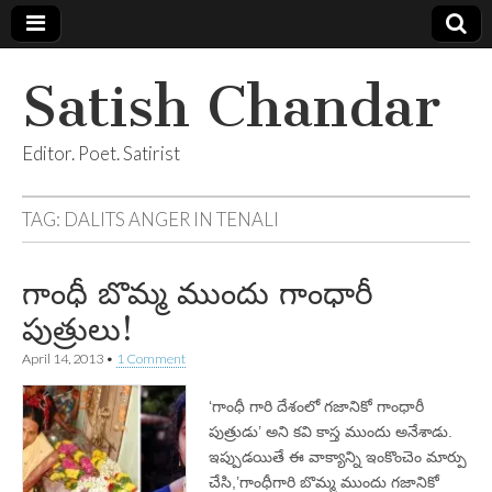
Satish Chandar
Editor. Poet. Satirist
TAG:
DALITS ANGER IN TENALI
గాంధీ బొమ్మ ముందు గాంధారీ
పుత్రులు!
April 14, 2013
•
1 Comment
‘గాంధీ గారి దేశంలో గజానికో గాంధారీ
పుత్రుడు’ అని కవి కాస్త ముందు అనేశాడు.
ఇప్పుడయితే ఈ వాక్యాన్ని ఇంకొంచెం మార్పు
చేసి,’గాంధీగారి బొమ్మ ముందు గజానికో