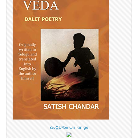
చంద్రహాసం On Kinige