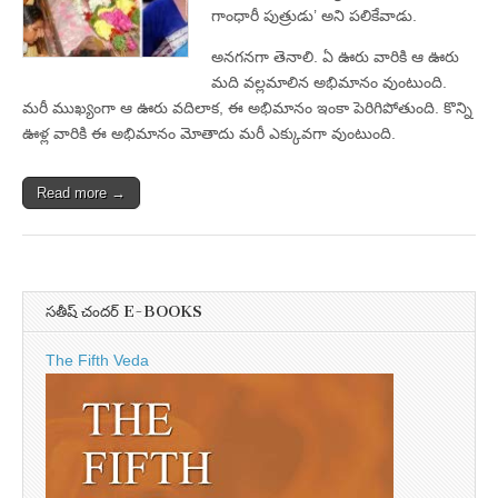
గాంధారీ పుత్రుడు’ అని పలికేవాడు.
అనగనగా తెనాలి. ఏ ఊరు వారికి ఆ ఊరు
మది వల్లమాలిన అభిమానం వుంటుంది.
మరీ ముఖ్యంగా ఆ ఊరు వదిలాక, ఈ అభిమానం ఇంకా పెరిగిపోతుంది. కొన్ని
ఊళ్ల వారికి ఈ అభిమానం మోతాదు మరీ ఎక్కువగా వుంటుంది.
Read more →
సతీష్ చందర్ E-BOOKS
The Fifth Veda