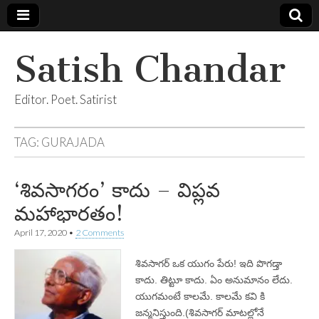
Satish Chandar
Editor. Poet. Satirist
TAG:
GURAJADA
‘శివసాగరం’ కాదు – విప్లవ
మహాభారతం!
April 17, 2020
•
2 Comments
శివసాగర్‌ ఒక యుగం పేరు! ఇది పొగడ్తా
కాదు. తిట్టూ కాదు. ఏం అనుమానం లేదు.
యుగమంటే కాలమే. కాలమే కవి కి
జన్మనిస్తుంది.(శివసాగర్‌ మాటల్లోనే