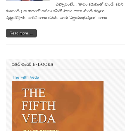
చెప్పాలంటే… ‘కాలం కడుపుతో వుండే’ కవిని
కంటుంది.) ఆ కాలంలో అసలు కవితో పాటు చాలా మంది కవులు
పుట్టుకొస్తారు. వారిని కాలం కనదు. వారు ‘స్వయంభువులు’. కాలం…
Read more →
సతీష్ చందర్ E-BOOKS
The Fifth Veda