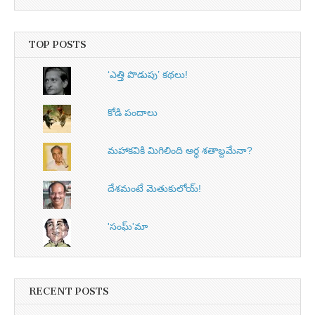
TOP POSTS
‘ఎత్తి పొడుపు’ కథలు!
కోడి పందాలు
మహాకవికి మిగిలింది అర్ధ శతాబ్దమేనా?
దేశమంటే మెతుకులోయ్‌!
'సంఘ్'మా
RECENT POSTS