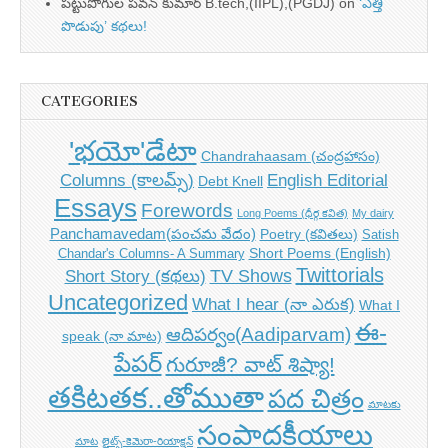
పట్టుపోగుల పవన్ కుమార్ B.tech,(IIPL),(PGDJ)
on
‘ఎత్తి
పొడుపు’ కథలు!
CATEGORIES
'భయో'డేటా
Chandrahaasam (చంద్రహాసం)
Columns (కాలమ్స్)
English Editorial
Debt Knell
Essays
Forewords
Long Poems (ధీర్గ కవిత)
My dairy
Panchamavedam(పంచమ వేదం)
Poetry (కవితలు)
Satish
Short Poems (English)
Chandar's Columns- A Summary
Twittorials
TV Shows
Short Story (కథలు)
Uncategorized
What I hear (నా ఎరుక)
What I
ఈ-
ఆదిపర్వం(Aadiparvam)
speak (నా మాట)
పేపర్
గురూజీ? వాట్ శిష్యా!
తకిటతక..తోముతా
పద చిత్రం
మాటకు
సంపాదకీయాలు
మాట
లైట్స్-కెమెరా-రియాక్షన్