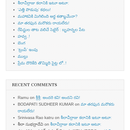
శీలావీర్రాజు కలానికి ఇటూ అటూ:
‘ఎత్తి పొడుపు’ కథలు!
మహాకవికి మిగిలింది అర్ధ శతాబ్దమేనా?
మా తరఫున మరొకరు రాయలేరు!
రేపిస్టుల తాట వలిచే సెటైర్ : బృహన్నల పేట
హవ్వ..!
బెంగ
‘ట్రంపే’ ఇంపు
ముల్లు
ప్రేమ దొరికేది తొమ్మిది సైట్ల లో..!
RECENT COMMENTS
Ramu
on
శ్రీశ్రీ: అందరి కవి! అందని రవి!
BODAPATI SUDHEER KUMAR
on
మా తరఫున మరొకరు
రాయలేరు!
Srinivasa Rao katru
on
శీలావీర్రాజు కలానికి ఇటూ అటూ:
శీలా సుభద్రాదేవి
on
శీలావీర్రాజు కలానికి ఇటూ అటూ: