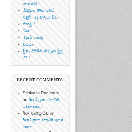
రాయలేరు!
రేపిస్టుల తాట వలిచే
సెటైర్ : బృహన్నల పేట
హవ్వ..!
బెంగ
‘ట్రంపే’ ఇంపు
ముల్లు
ప్రేమ దొరికేది తొమ్మిది సైట్ల
లో..!
RECENT COMMENTS
Srinivasa Rao katru
on
శీలావీర్రాజు కలానికి
ఇటూ అటూ:
శీలా సుభద్రాదేవి
on
శీలావీర్రాజు కలానికి ఇటూ
అటూ: