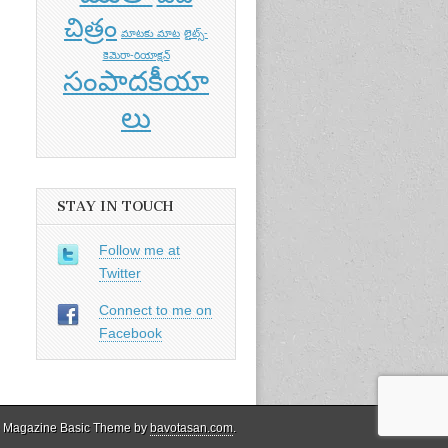
చిత్రం
మాటకు మాట
లైట్స్-
కెమెరా-రియాక్షన్
సంపాదకీయా
లు
STAY IN TOUCH
Follow me at
Twitter
Connect to me on
Facebook
 Magazine Basic Theme by
bavotasan.com
.