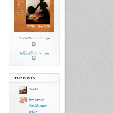
చంద్రహాసం On Kinige
కింగ్‌మేకర్ On Kinige
TOP POSTS
Books
శీలావీర్రాజు
కలానికి ఇటూ
అటూ: