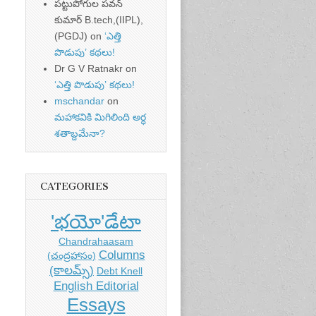
పట్టుపోగుల పవన్
కుమార్ B.tech,(IIPL),
(PGDJ)
on
‘ఎత్తి
పొడుపు’ కథలు!
Dr G V Ratnakr
on
‘ఎత్తి పొడుపు’ కథలు!
mschandar
on
మహాకవికి మిగిలింది అర్ధ
శతాబ్దమేనా?
CATEGORIES
'భయో'డేటా
Chandrahaasam
Columns
(చంద్రహాసం)
(కాలమ్స్)
Debt Knell
English Editorial
Essays