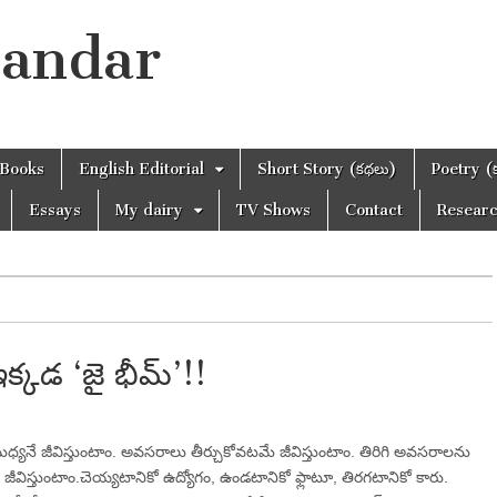
handar
Books
English Editorial
Short Story (కథలు)
Poetry (
Essays
My dairy
TV Shows
Contact
Resear
 ఇక్కడ ‘జై భీమ్’!!
యనే జీవిస్తుంటాం. అవసరాలు తీర్చుకోవటమే జీవిస్తుంటాం. తిరిగి అవసరాలను
నే జీవిస్తుంటాం.చెయ్యటానికో ఉద్యోగం, ఉండటానికో ఫ్లాటూ, తిరగటానికో కారు.