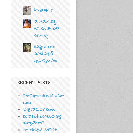
Biography
'వెండితెర' తీస్తే...
వనితల మెడలో
ఉరితాళ్ళే!!
రేపిస్టుల తాట
వలిచే సెటైర్ :
బృహన్నల పేట
RECENT POSTS
శీలావీర్రాజు కలానికి ఇటూ
అటూ:
‘ఎత్తి పొడుపు’ కథలు!
మహాకవికి మిగిలింది అర్ధ
శతాబ్దమేనా?
మా తరఫున మరొకరు