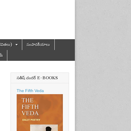
కవితలు)
సంపాదకీయాలు
ch
సతీష్ చందర్ E-BOOKS
The Fifth Veda