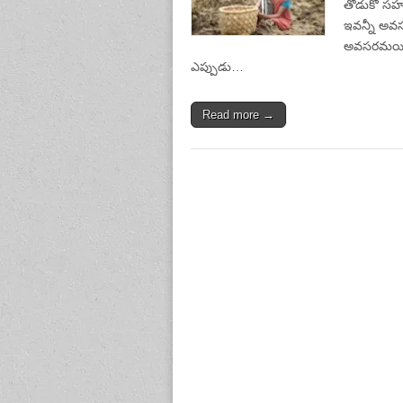
తోడుకో సహచర
ఇవన్నీ అవస
అవసరమయిపోతు
ఎప్పుడు…
Read more →