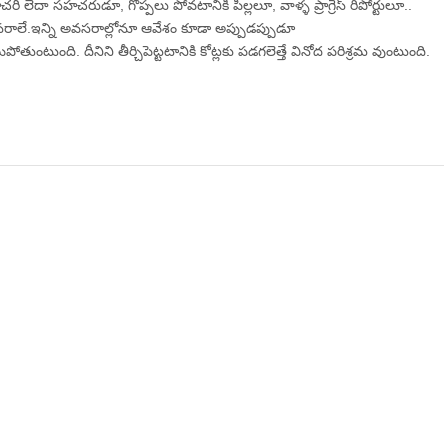
ీ లేదా సహచరుడూ, గొప్పలు పోవటానికి పిల్లలూ, వాళ్ళ ప్రాగ్రెస్‌ రిపోర్టులూ..
రాలే.ఇన్ని అవసరాల్లోనూ ఆవేశం కూడా అప్పుడప్పుడూ
ంటుంది. దీనిని తీర్చిపెట్టటానికి కోట్లకు పడగలెత్తే వినోద పరిశ్రమ వుంటుంది.