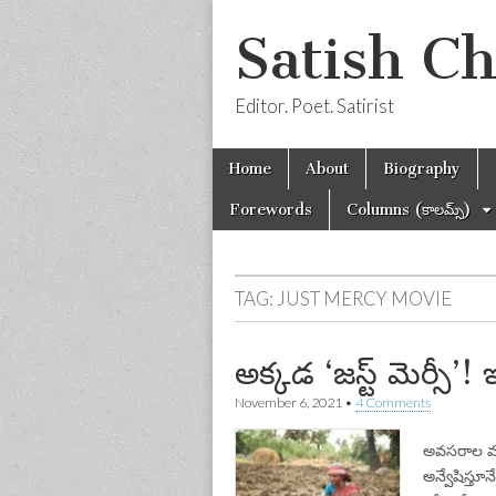
Satish C
Editor. Poet. Satirist
Skip
Main
Home
About
Biography
to
menu
content
Forewords
Columns (కాలమ్స్)
TAG:
JUST MERCY MOVIE
అక్కడ ‘జస్ట్‌ మెర్సీ’!
November 6, 2021
•
4 Comments
అవసరాల మధ్
అన్వేషిస్తూ