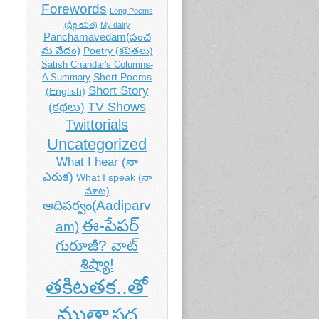
Forewords
Long Poems
(ధీర్గ కవిత)
My dairy
Panchamavedam(పంచ
మ వేదం)
Poetry (కవితలు)
Satish Chandar's Columns-
Short Poems
A Summary
Short Story
(English)
TV Shows
(కథలు)
Twittorials
Uncategorized
What I hear (నా
ఎరుక)
What I speak (నా
మాట)
ఆదిపర్వం(Aadiparv
ఈ-పేపర్
am)
గురూజీ? వాట్
శిష్యా!
తకిటతక..తో
ముతా
పద