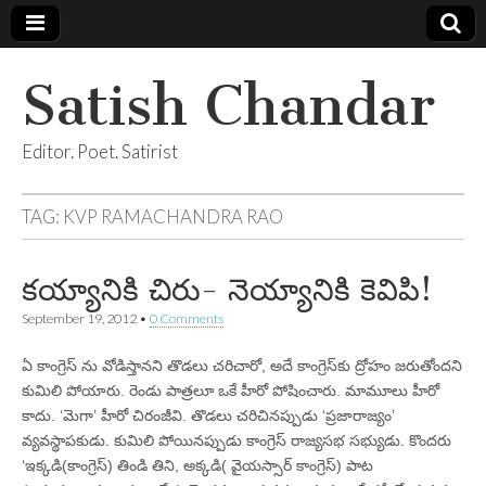
Satish Chandar
Editor. Poet. Satirist
TAG:
KVP RAMACHANDRA RAO
కయ్యానికి చిరు- నెయ్యానికి కెవిపి!
September 19, 2012
•
0 Comments
ఏ కాంగ్రెస్‌ ను వోడిస్తానని తొడలు చరిచారో, అదే కాంగ్రెస్‌కు ద్రోహం జరుతోందని
కుమిలి పోయారు. రెండు పాత్రలూ ఒకే హీరో పోషించారు. మామూలు హీరో
కాదు. ‘మెగా’ హీరో చిరంజీవి. తొడలు చరిచినప్పుడు ‘ప్రజారాజ్యం’
వ్యవస్థాపకుడు. కుమిలి పోయినప్పుడు కాంగ్రెస్‌ రాజ్యసభ సభ్యుడు. కొందరు
‘ఇక్కడి(కాంగ్రెస్‌) తిండి తిని, అక్కడి( వైయస్సార్‌ కాంగ్రెస్‌) పాట