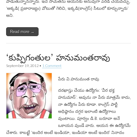
పాడుతున్నానన్నారు. ఇదే సామెతను ఆయనకు అనువుగా పేరడీ చేయవచ్చు.
‘అక్కడి( ప్రజారాజ్యం) వోటుతో గెలిచి, ఇక్కడి(కాంగ్రెస్‌) సీటులో కూర్చున్నారు’
అని.
Read more →
‘కుప్పిగంతుల’ హనుమంతరావు
September 19, 2012
•
1 Comment
పేరు వి.హనుమంత రావు
దరఖాస్తు చేయు ఉద్యోగం: ‘వీర భక్త
హనుమాన్‌’. అవును నా పేరు మాత్రమే కాదు,
నా ఉద్యోగం పేరు కూడా. కాంగ్రెస్‌ పార్టీ
అధిష్ఠానం దగ్గర ఇలాంటి ఉద్యోగాలు
వుంటాయి. పూర్వం డి.కె. బరూవా అనే
ఒకాయన వుండే వారు. ఆయన ఈ ఉద్యోగమే
చేశారు. కాబట్టే ‘ఇందిర అంటే ఇండియా, ఇండియా అంటే ఇందిర’ నినాదం