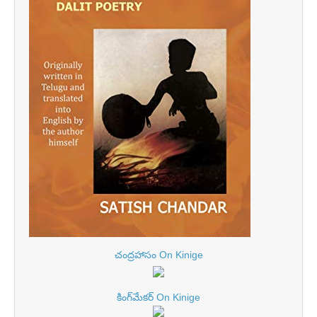
చంద్రహాసం On Kinige
కింగ్‌మేకర్ On Kinige