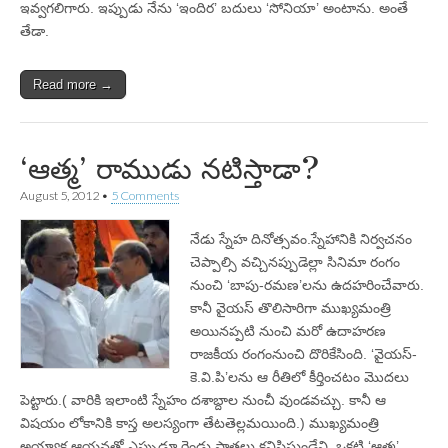
ఇవ్వగలిగారు. ఇప్పుడు నేను ‘ఇందిర’ బదులు ‘సోనియా’ అంటాను. అంతే
తేడా.
Read more →
‘ఆత్మ’ రాముడు నటిస్తాడా?
August 5, 2012
•
5 Comments
నేడు స్నేహ దినోత్సవం.స్నేహానికి నిర్వచనం
చెప్పాల్సి వచ్చినప్పుడెల్లా సినిమా రంగం
నుంచి ‘బాపు-రమణ’లను ఉదహరించేవారు.
కానీ వైయస్‌ తొలిసారిగా ముఖ్యమంత్రి
అయినప్పటి నుంచి మరో ఉదాహరణ
రాజకీయ రంగంనుంచి దొరికేసింది. ‘వైయస్‌-
కె.వి.పి’లను ఆ రీతిలో కీర్తించటం మొదలు
పెట్టారు.( వారికి ఇలాంటి స్నేహం దశాబ్దాల నుంచీ వుండవచ్చు. కానీ ఆ
విషయం లోకానికి కాస్త అలస్యంగా తేటతెల్లమయింది.) ముఖ్యమంత్రి
అయ్యాక ఆయనతో ఎప్పుడూ రెండు పాత్రలు కనిపిస్తుండేవి. ఒకటి ‘ఆత్మ’,