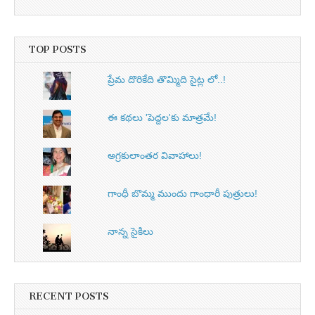
TOP POSTS
ప్రేమ దొరికేది తొమ్మిది సైట్ల లో..!
ఈ కథలు 'పెద్దల'కు మాత్రమే!
అగ్రకులాంతర వివాహాలు!
గాంధీ బొమ్మ ముందు గాంధారీ పుత్రులు!
నాన్న సైకిలు
RECENT POSTS