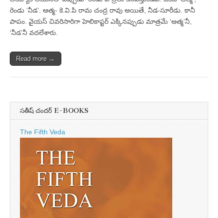
రెండు ‘నీడ’. ఆత్మ- కె.వి.పి రామ చంద్ర రావు అయితే, నీడ-సూరీడు. కానీ
పాపం. వైయస్‌ చివరిసారిగా హెలికాప్టర్‌ ఎక్కినప్పుడు మాత్రమే ‘ఆత్మ’నీ,
‘నీడ’నీ వదలేశారు.
Read more →
సతీష్ చందర్ E-BOOKS
The Fifth Veda