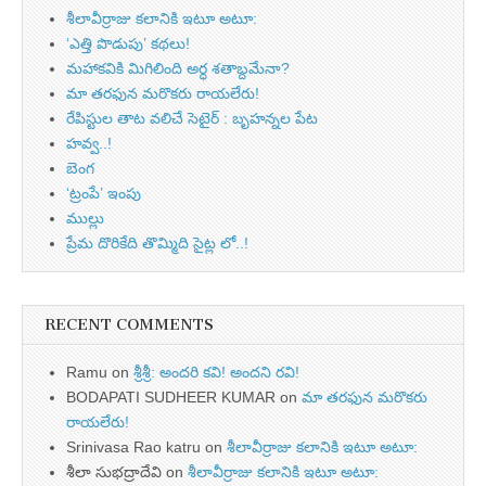
శీలావీర్రాజు కలానికి ఇటూ అటూ:
‘ఎత్తి పొడుపు’ కథలు!
మహాకవికి మిగిలింది అర్ధ శతాబ్దమేనా?
మా తరఫున మరొకరు రాయలేరు!
రేపిస్టుల తాట వలిచే సెటైర్ : బృహన్నల పేట
హవ్వ..!
బెంగ
‘ట్రంపే’ ఇంపు
ముల్లు
ప్రేమ దొరికేది తొమ్మిది సైట్ల లో..!
RECENT COMMENTS
Ramu
on
శ్రీశ్రీ: అందరి కవి! అందని రవి!
BODAPATI SUDHEER KUMAR
on
మా తరఫున మరొకరు
రాయలేరు!
Srinivasa Rao katru
on
శీలావీర్రాజు కలానికి ఇటూ అటూ:
శీలా సుభద్రాదేవి
on
శీలావీర్రాజు కలానికి ఇటూ అటూ: