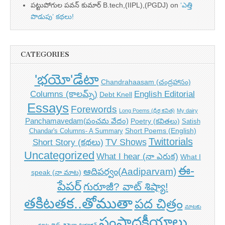
పట్టుపోగుల పవన్ కుమార్ B.tech,(IIPL),(PGDJ)
on
‘ఎత్తి
పొడుపు’ కథలు!
CATEGORIES
'భయో'డేటా
Chandrahaasam (చంద్రహాసం)
Columns (కాలమ్స్)
English Editorial
Debt Knell
Essays
Forewords
Long Poems (ధీర్గ కవిత)
My dairy
Panchamavedam(పంచమ వేదం)
Poetry (కవితలు)
Satish
Short Poems (English)
Chandar's Columns- A Summary
Twittorials
TV Shows
Short Story (కథలు)
Uncategorized
What I hear (నా ఎరుక)
What I
ఈ-
ఆదిపర్వం(Aadiparvam)
speak (నా మాట)
పేపర్
గురూజీ? వాట్ శిష్యా!
తకిటతక..తోముతా
పద చిత్రం
మాటకు
సంపాదకీయాలు
మాట
లైట్స్-కెమెరా-రియాక్షన్