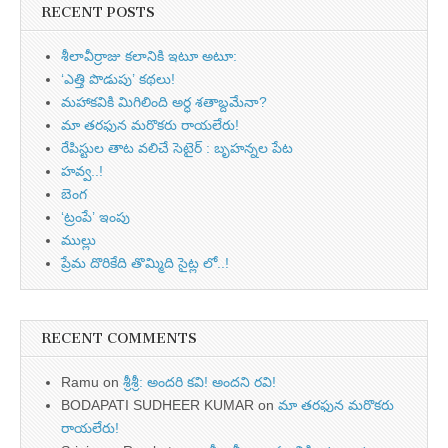
RECENT POSTS
శీలావీర్రాజు కలానికి ఇటూ అటూ:
‘ఎత్తి పొడుపు’ కథలు!
మహాకవికి మిగిలింది అర్ధ శతాబ్దమేనా?
మా తరఫున మరొకరు రాయలేరు!
రేపిస్టుల తాట వలిచే సెటైర్ : బృహన్నల పేట
హవ్వ..!
బెంగ
‘ట్రంపే’ ఇంపు
ముల్లు
ప్రేమ దొరికేది తొమ్మిది సైట్ల లో..!
RECENT COMMENTS
Ramu
on
శ్రీశ్రీ: అందరి కవి! అందని రవి!
BODAPATI SUDHEER KUMAR
on
మా తరఫున మరొకరు
రాయలేరు!