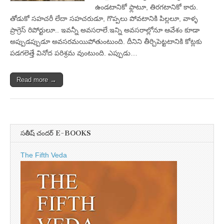
ఉండటానికో ఫ్లాటూ, తిరగటానికో కారు.
తోడుకో సహచరీ లేదా సహచరుడూ, గొప్పలు పోవటానికి పిల్లలూ, వాళ్ళ
ప్రాగ్రెస్‌ రిపోర్టులూ.. ఇవన్నీ అవసరాలే.ఇన్ని అవసరాల్లోనూ ఆవేశం కూడా
అప్పుడప్పుడూ అవసరమయిపోతుంటుంది. దీనిని తీర్చిపెట్టటానికి కోట్లకు
పడగలెత్తే వినోద పరిశ్రమ వుంటుంది. ఎప్పుడు…
Read more →
సతీష్ చందర్ E-BOOKS
The Fifth Veda