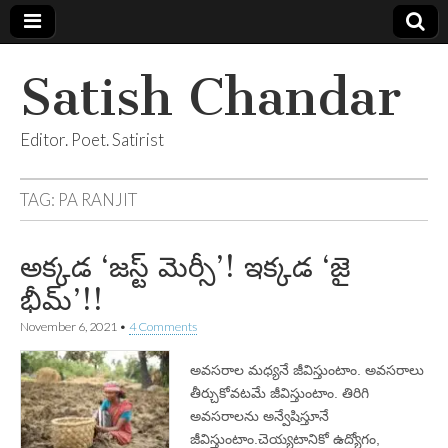
Satish Chandar
Editor. Poet. Satirist
TAG:
PA RANJIT
అక్కడ ‘జస్ట్‌ మెర్సీ’! ఇక్కడ ‘జై
భీమ్’!!
November 6, 2021
•
4 Comments
అవసరాల మధ్యనే జీవిస్తుంటాం. అవసరాలు
తీర్చుకోవటమే జీవిస్తుంటాం. తిరిగి
అవసరాలను అన్వేషిస్తూనే
జీవిస్తుంటాం.చెయ్యటానికో ఉద్యోగం,