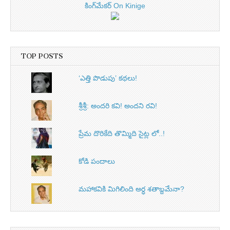
కింగ్‌మేకర్ On Kinige
TOP POSTS
‘ఎత్తి పొడుపు’ కథలు!
శ్రీశ్రీ: అందరి కవి! అందని రవి!
ప్రేమ దొరికేది తొమ్మిది సైట్ల లో..!
కోడి పందాలు
మహాకవికి మిగిలింది అర్ధ శతాబ్దమేనా?