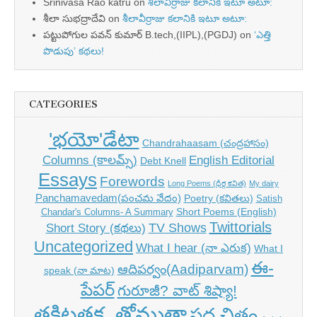
Srinivasa Rao katru
on
శీలావీర్రాజు కలానికి ఇటూ అటూ:
శీలా సుభద్రాదేవి
on
శీలావీర్రాజు కలానికి ఇటూ అటూ:
పట్టుపోగుల పవన్ కుమార్ B.tech,(IIPL),(PGDJ)
on
‘ఎత్తి
పొడుపు’ కథలు!
CATEGORIES
'భయో'డేటా
Chandrahaasam (చంద్రహాసం)
Columns (కాలమ్స్)
English Editorial
Debt Knell
Essays
Forewords
Long Poems (ధీర్గ కవిత)
My dairy
Panchamavedam(పంచమ వేదం)
Poetry (కవితలు)
Satish
Short Poems (English)
Chandar's Columns- A Summary
Twittorials
TV Shows
Short Story (కథలు)
Uncategorized
What I hear (నా ఎరుక)
What I
ఈ-
ఆదిపర్వం(Aadiparvam)
speak (నా మాట)
పేపర్
గురూజీ? వాట్ శిష్యా!
తకిటతక..తోముతా
పద చిత్రం