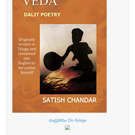
చంద్రహాసం On Kinige