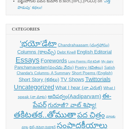
పట్టుపోగుల పవన్ కుమార్ B.tech,(IIPL),(PGDJ)
on
‘ఎత్తి
పొడుపు’ కథలు!
CATEGORIES
'భయో'డేటా
Chandrahaasam (చంద్రహాసం)
Columns (కాలమ్స్)
English Editorial
Debt Knell
Essays
Forewords
Long Poems (ధీర్గ కవిత)
My dairy
Panchamavedam(పంచమ వేదం)
Poetry (కవితలు)
Satish
Short Poems (English)
Chandar's Columns- A Summary
Twittorials
TV Shows
Short Story (కథలు)
Uncategorized
What I hear (నా ఎరుక)
What I
ఈ-
ఆదిపర్వం(Aadiparvam)
speak (నా మాట)
పేపర్
గురూజీ? వాట్ శిష్యా!
తకిటతక..తోముతా
పద చిత్రం
మాటకు
సంపాదకీయాలు
మాట
లైట్స్-కెమెరా-రియాక్షన్