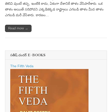
తెలివి వుంటే తప్ప. ఇంటికి కాదు, ఏకంగా దేశానికే తాళం వేసిపారేశారు. ఒక
తాళం అయితే సరిపోదని ఎక్కడికక్కడ రాష్ట్రాలు ఎగబడి తాళం మీద తాళం
ఎగబడి మరీ వేసేశారు. కారణం…
Read more →
సతీష్ చందర్ E-BOOKS
The Fifth Veda