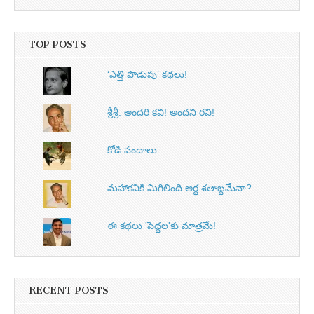
TOP POSTS
‘ఎత్తి పొడుపు’ కథలు!
శ్రీశ్రీ: అందరి కవి! అందని రవి!
కోడి పందాలు
మహాకవికి మిగిలింది అర్ధ శతాబ్దమేనా?
ఈ కథలు 'పెద్దల'కు మాత్రమే!
RECENT POSTS