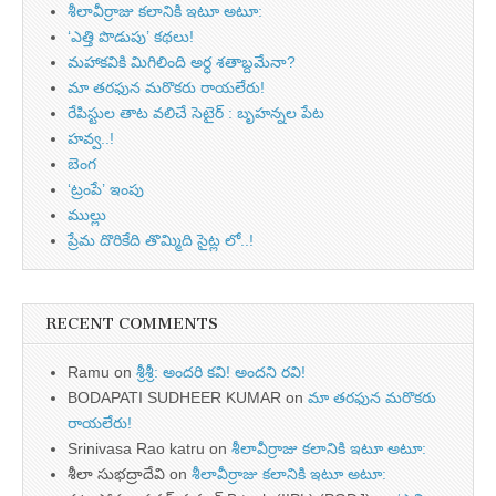
శీలావీర్రాజు కలానికి ఇటూ అటూ:
‘ఎత్తి పొడుపు’ కథలు!
మహాకవికి మిగిలింది అర్ధ శతాబ్దమేనా?
మా తరఫున మరొకరు రాయలేరు!
రేపిస్టుల తాట వలిచే సెటైర్ : బృహన్నల పేట
హవ్వ..!
బెంగ
‘ట్రంపే’ ఇంపు
ముల్లు
ప్రేమ దొరికేది తొమ్మిది సైట్ల లో..!
RECENT COMMENTS
Ramu
on
శ్రీశ్రీ: అందరి కవి! అందని రవి!
BODAPATI SUDHEER KUMAR
on
మా తరఫున మరొకరు
రాయలేరు!
Srinivasa Rao katru
on
శీలావీర్రాజు కలానికి ఇటూ అటూ:
శీలా సుభద్రాదేవి
on
శీలావీర్రాజు కలానికి ఇటూ అటూ: