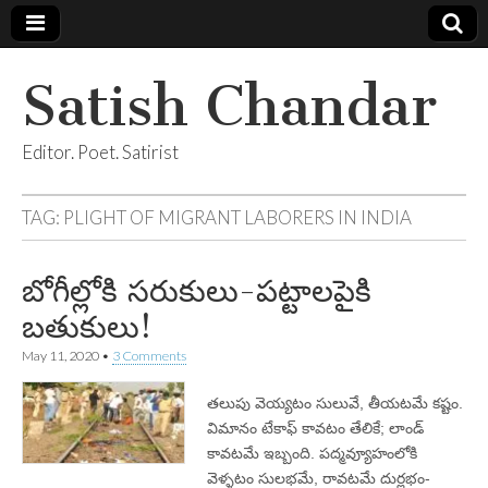
Satish Chandar
Editor. Poet. Satirist
TAG:
PLIGHT OF MIGRANT LABORERS IN INDIA
బోగీల్లోకి సరుకులు-పట్టాలపైకి
బతుకులు!
May 11, 2020
•
3 Comments
తలుపు వెయ్యటం సులువే, తీయటమే కష్టం.
విమానం టేకాఫ్‌ కావటం తేలికే; లాండ్‌
కావటమే ఇబ్బంది. పద్మవ్యూహంలోకి
వెళ్ళటం సులభమే, రావటమే దుర్లభం-