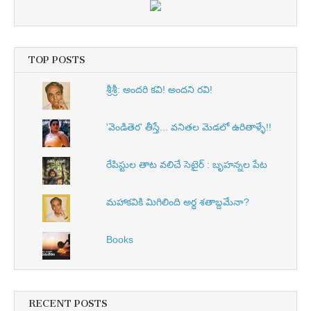
TOP POSTS
శ్రీశ్రీ: అందరి కవి! అందని రవి!
'వెండితెర' తీస్తే... వనితల మెడలో ఉరితాళ్ళే!!
రేపిస్టుల తాట వలిచే సెటైర్ : బృహన్నల పేట
మహాకవికి మిగిలింది అర్ధ శతాబ్దమేనా?
Books
RECENT POSTS