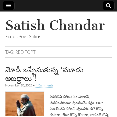
Satish Chandar
Editor. Poet. Satirist
TAG:
RED FORT
మోడీ ఒప్పేసుకున్న ‘మూడు
అబధ్ధాలు’!
November 20, 2021
•
4 Comments
పిడికిలిని బిగించటం సులువే;
సడలించకుండా వుండటమే కష్టం. అలా
ఎంతసేపని బిగించి వుంచగలరు? కొన్ని
గంటలు, లేదా కొన్ని రోజులు, కాకుంటే కొన్ని