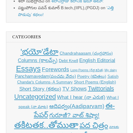
శీలా సుభద్రాదేవి
on
శీలావీర్రాజు కలానికి ఇటూ అటూ:
పట్టుపోగుల పవన్ కుమార్ B.tech,(IIPL),(PGDJ)
on
‘ఎత్తి
పొడుపు’ కథలు!
CATEGORIES
'భయో'డేటా
Chandrahaasam (చంద్రహాసం)
Columns (కాలమ్స్)
English Editorial
Debt Knell
Essays
Forewords
Long Poems (ధీర్గ కవిత)
My dairy
Panchamavedam(పంచమ వేదం)
Poetry (కవితలు)
Satish
Short Poems (English)
Chandar's Columns- A Summary
Twittorials
TV Shows
Short Story (కథలు)
Uncategorized
What I hear (నా ఎరుక)
What I
ఈ-
ఆదిపర్వం(Aadiparvam)
speak (నా మాట)
పేపర్
గురూజీ? వాట్ శిష్యా!
తకిటతక..తోముతా
పద చిత్రం
మాటకు