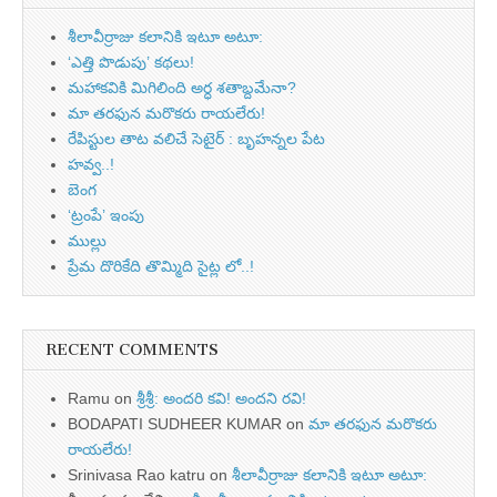
శీలావీర్రాజు కలానికి ఇటూ అటూ:
‘ఎత్తి పొడుపు’ కథలు!
మహాకవికి మిగిలింది అర్ధ శతాబ్దమేనా?
మా తరఫున మరొకరు రాయలేరు!
రేపిస్టుల తాట వలిచే సెటైర్ : బృహన్నల పేట
హవ్వ..!
బెంగ
‘ట్రంపే’ ఇంపు
ముల్లు
ప్రేమ దొరికేది తొమ్మిది సైట్ల లో..!
RECENT COMMENTS
Ramu
on
శ్రీశ్రీ: అందరి కవి! అందని రవి!
BODAPATI SUDHEER KUMAR
on
మా తరఫున మరొకరు
రాయలేరు!
Srinivasa Rao katru
on
శీలావీర్రాజు కలానికి ఇటూ అటూ: