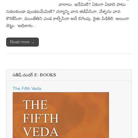
వారాలు. ఇదేమిటి? ఏకంగా ఏడాది పాటు
సడలకుండా వుండటమేమిటి? చర్మాన్ని వాన తడిపేసినా, వేళ్ళను వాన
కొరికేసినా, ముంజేతిని ఎండ కాల్చేసినా అదే బిగింపు. రైతు పిడికిలి. అయినా
బెట్టు. ‘అధికారం…
Read more →
సతీష్ చందర్ E-BOOKS
The Fifth Veda